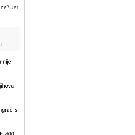
r ne? Jer
aj
 nije
jihova
igrači s
th
, 400.