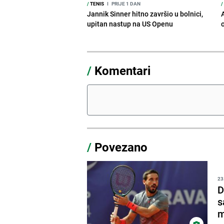
/
TENIS
I
PRIJE 1 DAN
/
Jannik Sinner hitno završio u bolnici,
upitan nastup na US Openu
o
/
Komentari
/
Povezano
23
D
s
m