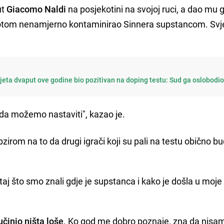
ut
Giacomo Naldi
na posjekotini na svojoj ruci, a dao mu g
 potom nenamjerno kontaminirao Sinnera supstancom. Svj
vijeta dvaput ove godine bio pozitivan na doping testu: Sud ga oslobodi
da možemo nastaviti", kazao je.
bzirom na to da drugi igrači koji su pali na testu obično b
aj što smo znali gdje je supstanca i kako je došla u moje t
činio ništa loše
. Ko god me dobro poznaje, zna da nisam