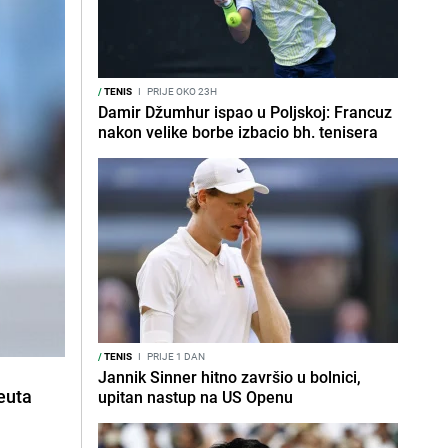
/
TENIS
I
PRIJE OKO 23H
Damir Džumhur ispao u Poljskoj: Francuz
nakon velike borbe izbacio bh. tenisera
/
TENIS
I
PRIJE 1 DAN
Jannik Sinner hitno završio u bolnici,
peuta
upitan nastup na US Openu