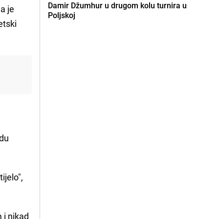
Damir Džumhur u drugom kolu turnira u
a je
Poljskoj
etski
o
udu
ijelo",
 i nikad