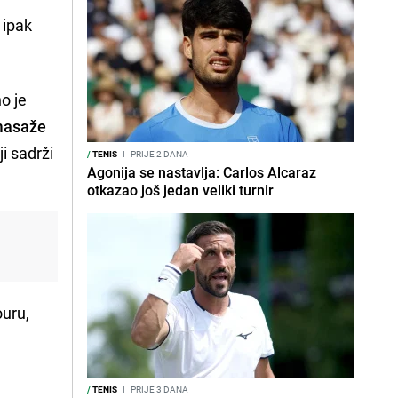
 ipak
o je
asaže
i sadrži
/
TENIS
I
PRIJE 2 DANA
Agonija se nastavlja: Carlos Alcaraz
otkazao još jedan veliki turnir
ouru,
/
TENIS
I
PRIJE 3 DANA