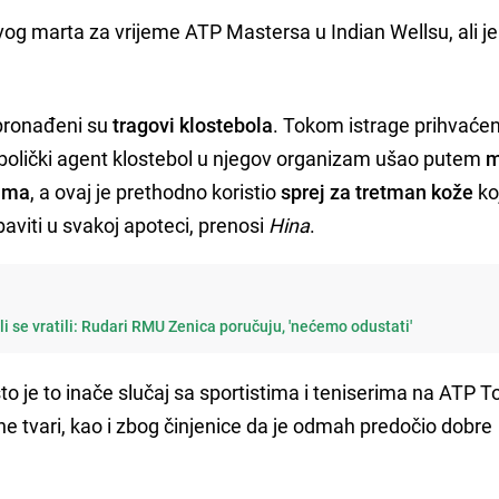
vog marta za vrijeme ATP Mastersa u Indian Wellsu, ali je
pronađeni su
tragovi klostebola
. Tokom istrage prihvaćen
nabolički agent klostebol u njegov organizam ušao putem
m
tima
, a ovaj je prethodno koristio
sprej za tretman kože
koj
baviti u svakoj apoteci, prenosi
Hina
.
ali se vratili: Rudari RMU Zenica poručuju, 'nećemo odustati'
što je to inače slučaj sa sportistima i teniserima na ATP T
ne tvari, kao i zbog činjenice da je odmah predočio dobre