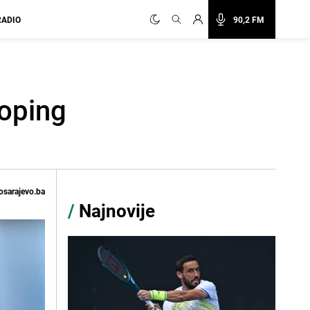
RADIO
90,2 FM
doping
osarajevo.ba
/
Najnovije