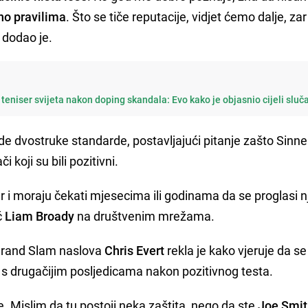
vno pravilima
. Što se tiče reputacije, vidjet ćemo dalje, za
 dodao je.
 teniser svijeta nakon doping skandala: Evo kako je objasnio cijeli sluč
ode dvostruke standarde, postavljajući pitanje zašto Sinner
koji su bili pozitivni.
ar i moraju čekati mjesecima ili godinama da se proglasi n
č
Liam Broady
na društvenim mrežama.
 Grand Slam naslova
Chris Evert
rekla je kako vjeruje da se 
 s drugačijim posljedicama nakon pozitivnog testa.
e. Mislim da tu postoji neka zaštita, nego da ste
Joe Smi