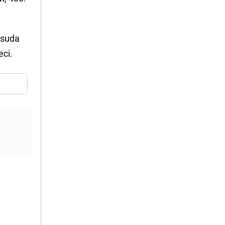
 suda
eci.