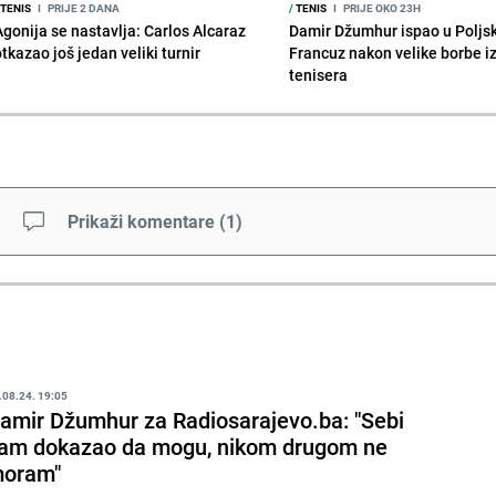
TENIS
I
PRIJE 2 DANA
/
TENIS
I
PRIJE OKO 23H
Agonija se nastavlja: Carlos Alcaraz
Damir Džumhur ispao u Poljsk
tkazao još jedan veliki turnir
Francuz nakon velike borbe i
tenisera
Prikaži komentare
(
1
)
.08.24. 19:05
amir Džumhur za Radiosarajevo.ba: "Sebi
am dokazao da mogu, nikom drugom ne
oram"