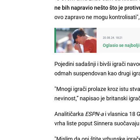
ne bih napravio nešto što je proti
ovo zapravo ne mogu kontrolisati",
20.08.24. 18:21
Oglasio se najbolji
Pojedini sadašnji i bivši igrači nav
odmah suspendovan kao drugi igrači 
"Mnogi igrači prolaze kroz istu stv
nevinost,” napisao je britanski igra
Analitičarka
ESPN-a
i vlasnica 18
vrha liste poput Sinnera suočavaju
"Mislim da oni štite vrhunske igrač