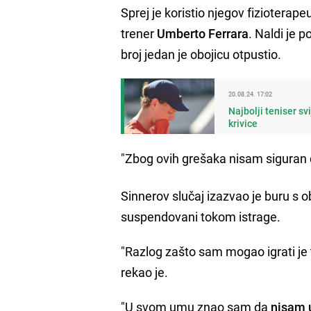
Sprej je koristio njegov fizioterape
trener
Umberto Ferrara
. Naldi je
broj jedan je obojicu otpustio.
20.08.24. 17:02
Najbolji teniser s
krivice
"Zbog ovih grešaka nisam siguran 
Sinnerov slučaj izazvao je buru s o
suspendovani tokom istrage.
"Razlog zašto sam mogao igrati je t
rekao je.
"U svom umu znao sam da
nisam u