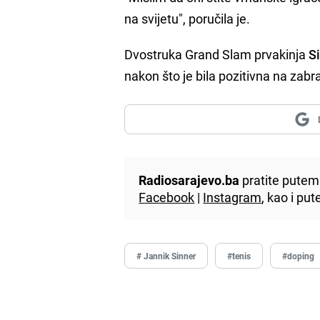
na svijetu", poručila je.
Dvostruka Grand Slam prvakinja
S
nakon što je bila pozitivna na zab
Radiosarajevo.ba
pratite putem 
Facebook
|
Instagram
, kao i p
# Jannik Sinner
#tenis
#doping