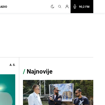
RADIO
90,2 FM
u
A. S.
/
Najnovije