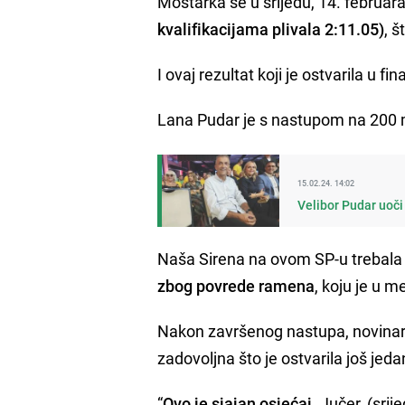
Mostarka se u srijedu, 14. februara
kvalifikacijama plivala 2:11.05)
, 
I ovaj rezultat koji je ostvarila u f
Lana Pudar je s nastupom na 200 m
15.02.24. 14:02
Velibor Pudar uoči 
Naša Sirena na ovom SP-u trebala je
zbog povrede ramena
, koju je u 
Nakon završenog nastupa, novinari 
zadovoljna što je ostvarila još jeda
“
Ovo je sjajan osjećaj
. Jučer, (sri