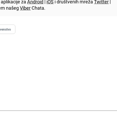
aplikacije za
Android
|
iOS
i društvenih mreža
Twitter
|
utem našeg
Viber
Chata.
rvenstvo