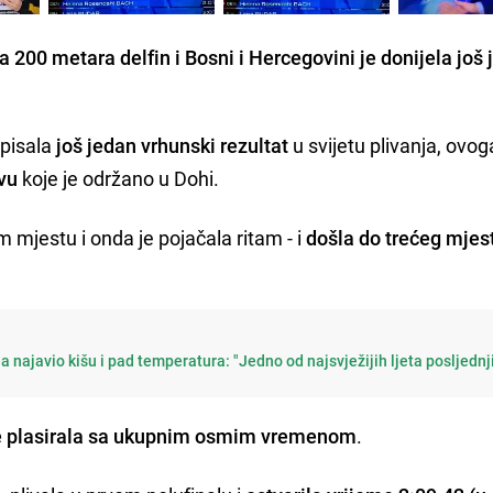
a 200 metara delfin i Bosni i Hercegovini je donijela još
upisala
još jedan vrhunski rezultat
u svijetu plivanja, ovog
vu
koje je održano u Dohi.
m mjestu i onda je pojačala ritam - i
došla do trećeg mjest
najavio kišu i pad temperatura: "Jedno od najsvježijih ljeta posljednj
le plasirala sa ukupnim osmim vremenom
.