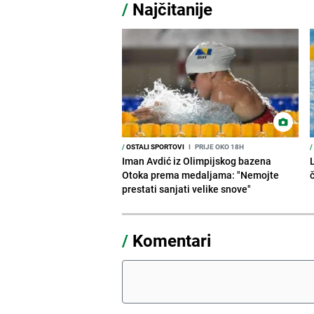
/
Najčitanije
/
OSTALI SPORTOVI
I
PRIJE OKO 18H
/
Iman Avdić iz Olimpijskog bazena
Otoka prema medaljama: "Nemojte
prestati sanjati velike snove"
/
Komentari