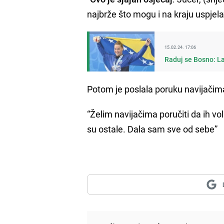
najbrže što mogu i na kraju uspjela”
15.02.24. 17:06
Raduj se Bosno: L
Potom je poslala poruku navijačim
“Želim navijačima poručiti da ih vo
su ostale. Dala sam sve od sebe”