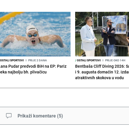
OSTALI SPORTOVI
I
PRIJE 2 DANA
/
OSTALI SPORTOVI
I
PRIJE OKO 14H
Lana Pudar predvodi BiH na EP: Pariz
Bentbaša Cliff Diving 2026: S
čeka najbolju bh. plivačicu
i 9. augusta domaćin 12. izda
atraktivnih skokova u vodu
Prikaži komentare
(
5
)