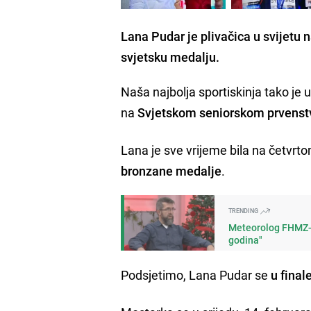
Lana Pudar je plivačica u svijetu n
svjetsku medalju.
Naša najbolja sportiskinja tako je 
na
Svjetskom seniorskom prvenst
Lana je sve vrijeme bila na četvrto
bronzane medalje
.
TRENDING
Meteorolog FHMZ-a 
godina"
Podsjetimo, Lana Pudar se
u fina