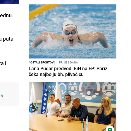
 jednu
a puta
a i
/
OSTALI SPORTOVI
I
PRIJE 2 DANA
Lana Pudar predvodi BiH na EP: Pariz
čeka najbolju bh. plivačicu
ih