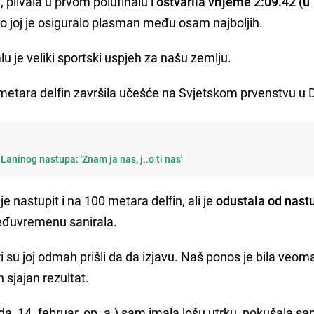
, plivala u prvom polufinalu i
ostvarila vrijeme 2:09.42 (u
što joj je osiguralo plasman među osam najboljih.
inalu je veliki sportski uspjeh za našu zemlju.
etara delfin završila učešće na Svjetskom prvenstvu u 
Laninog nastupa: 'Znam ja nas, j..o ti nas'
 nastupit i na 100 metara delfin, ali je
odustala od nast
međuvremenu sanirala.
su joj odmah prišli da da izjavu. Naš ponos je bila veom
n sjajan rezultat.
jeda, 14. februar, op. a.) sam imala lošu utrku, pokušala sa