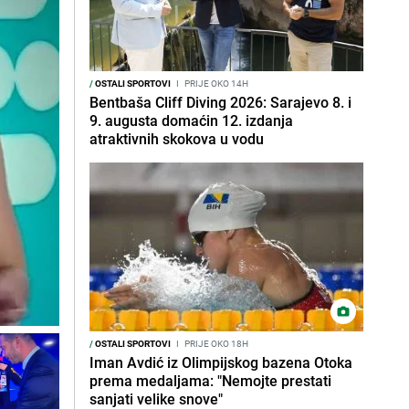
/
OSTALI SPORTOVI
I
PRIJE OKO 14H
Bentbaša Cliff Diving 2026: Sarajevo 8. i
9. augusta domaćin 12. izdanja
atraktivnih skokova u vodu
/
OSTALI SPORTOVI
I
PRIJE OKO 18H
Iman Avdić iz Olimpijskog bazena Otoka
prema medaljama: "Nemojte prestati
sanjati velike snove"