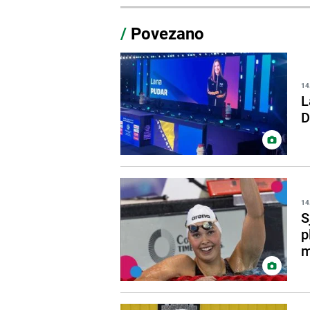
/
Povezano
14
L
D
14
S
p
m