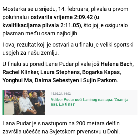
Mostarka se u srijedu, 14. februara, plivala u prvom
polufinalu i
ostvarila vrijeme 2:09.42 (u
kvalifikacijama plivala 2:11.05)
, što joj je osiguralo
plasman među osam najboljih.
I ovaj rezultat koji je ostvarila u finalu je veliki sportski
uspjeh za našu zemlju.
U finalu su pored Lane Pudar plivale još
Helena Bach,
Rachel Klinker, Laura Stephens, Bogarka Kapas,
Yonghui Ma, Dalma Sebestyen i Sujin Parkom
.
15.02.24. 14:02
Velibor Pudar uoči Laninog nastupa: 'Znam ja
nas, j..o ti nas'
Lana Pudar je s nastupom na 200 metara delfin
završila učešće na Svjetskom prvenstvu u Dohi.