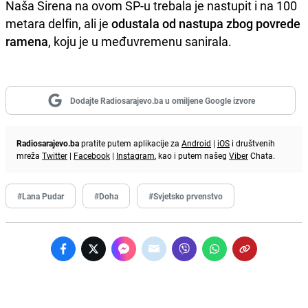
Naša Sirena na ovom SP-u trebala je nastupit i na 100
metara delfin, ali je
odustala od nastupa zbog povrede
ramena
, koju je u međuvremenu sanirala.
Dodajte Radiosarajevo.ba u omiljene Google izvore
Radiosarajevo.ba
pratite putem aplikacije za
Android
|
iOS
i društvenih
mreža
Twitter
|
Facebook
|
Instagram
, kao i putem našeg
Viber
Chata.
#Lana Pudar
#Doha
#Svjetsko prvenstvo