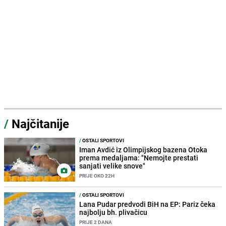
/
Najčitanije
/
OSTALI SPORTOVI
Iman Avdić iz Olimpijskog bazena Otoka
prema medaljama: "Nemojte prestati
sanjati velike snove"
PRIJE OKO 22H
/
OSTALI SPORTOVI
Lana Pudar predvodi BiH na EP: Pariz čeka
najbolju bh. plivačicu
PRIJE 2 DANA