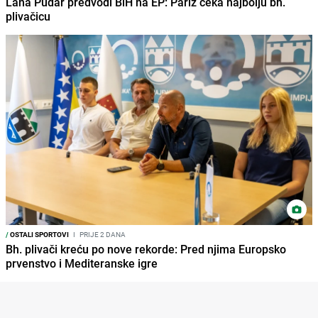
Lana Pudar predvodi BiH na EP: Pariz čeka najbolju bh.
plivačicu
/
OSTALI SPORTOVI
I
PRIJE 2 DANA
Bh. plivači kreću po nove rekorde: Pred njima Europsko
prvenstvo i Mediteranske igre