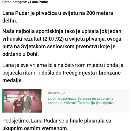
Foto: Instagram / Lana Pudar
Lana Pudar je plivačica u svijetu na 200 metara
delfin.
Naša najbolja sportiskinja tako je upisala još jedan
vrhunski rezultat (2:07.92) u svijetu plivanja, ovoga
puta na Svjetskom seniosrkom prvenstvu koje je
održano u Dohi.
Lana je sve vrijeme bila na četvrtom mjestu i onda je
pojačala ritam - i
došla do trećeg mjesta i bronzane
medalje
.
TRENDING
Ljubimac navijača Sarajeva ne zaboravlja
period na Koševu: "Ta emocija je neopisiva"
Podsjetimo, Lana Pudar se
u finale plasirala sa
ukupnim osmim vremenom
.