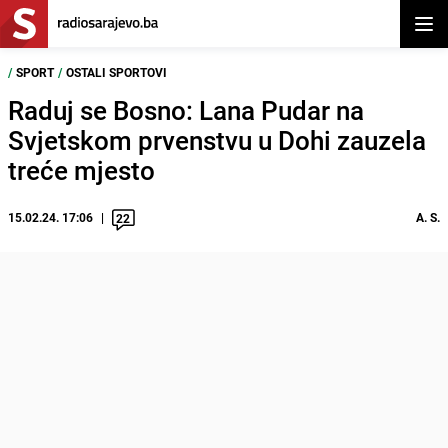
Otvor
/
SPORT
/
OSTALI SPORTOVI
Raduj se Bosno: Lana Pudar na
Svjetskom prvenstvu u Dohi zauzela
treće mjesto
15.02.24. 17:06
A. S.
22