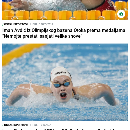
/
OSTALI SPORTOVI
I
PRIJE OKO 22H
Iman Avdić iz Olimpijskog bazena Otoka prema medaljama:
"Nemojte prestati sanjati velike snove"
/
OSTALI SPORTOVI
I
PRIJE 2 DANA