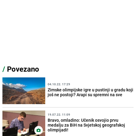
/
Povezano
04.10.22. 17:29
Zimske olimpijske igre u pustinji u gradu koji
još ne postoji? Arapi su spremni na sve
19.07.22. 11:09
Bravo, omladino: Učenik osvojio prvu
medalju za BiH na Svjetskoj geografskoj
olimpijadi!