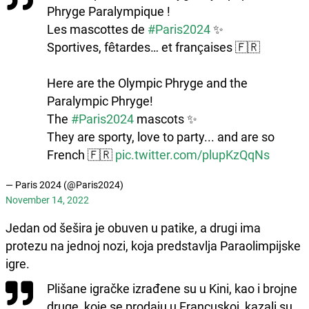
Phryge Paralympique !
Les mascottes de
#Paris2024
✨
Sportives, fêtardes… et françaises 🇫🇷
Here are the Olympic Phryge and the
Paralympic Phryge!
The
#Paris2024
mascots ✨
They are sporty, love to party... and are so
French 🇫🇷
pic.twitter.com/plupKzQqNs
— Paris 2024 (@Paris2024)
November 14, 2022
Jedan od šešira je obuven u patike, a drugi ima
protezu na jednoj nozi, koja predstavlja Paraolimpijske
igre.
Plišane igračke izrađene su u Kini, kao i brojne
druge, koje se prodaju u Francuskoj, kazali su