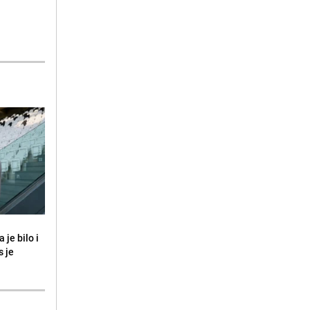
 je bilo i
s je