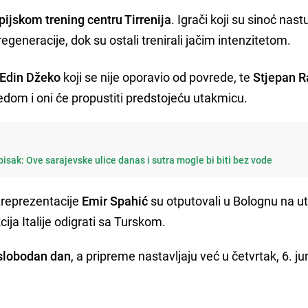
pijskom trening centru Tirrenija
. Igrači koji su sinoć nastu
regeneracije, dok su ostali trenirali jačim intenzitetom.
Edin Džeko
koji se nije oporavio od povrede, te
Stjepan R
dom i oni će propustiti predstojeću utakmicu.
isak: Ove sarajevske ulice danas i sutra mogle bi biti bez vode
r reprezentacije
Emir Spahić
su otputovali u Bolognu na 
cija Italije odigrati sa Turskom.
 slobodan dan
, a pripreme nastavljaju već u četvrtak, 6. jun