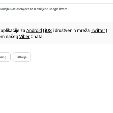
Dodajte Radiosarajevo.ba u omiljene Google izvore
aplikacije za
Android
|
iOS
i društvenih mreža
Twitter
|
utem našeg
Viber
Chata.
ening
#Italija