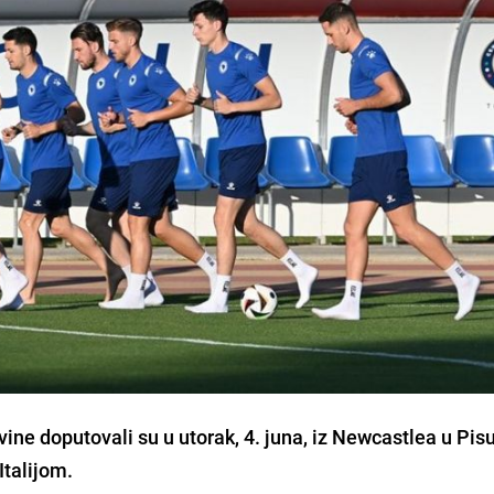
ine doputovali su u utorak, 4. juna, iz Newcastlea u Pis
Italijom.