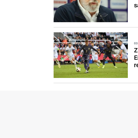
s
03
Z
E
r