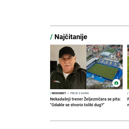
/
Najčitanije
/
NOGOMET
I
PRIJE 2 DANA
/
Nekadašnji trener Željezničara se pita:
"Odakle se stvorio toliki dug?"