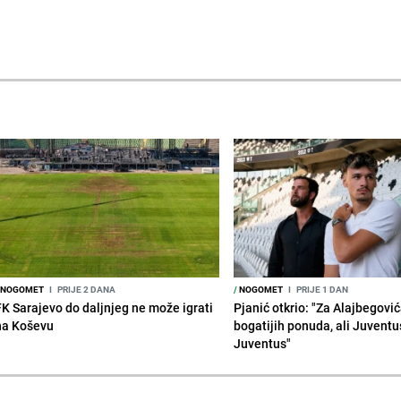
NOGOMET
I
PRIJE 2 DANA
/
NOGOMET
I
PRIJE 1 DAN
FK Sarajevo do daljnjeg ne može igrati
Pjanić otkrio: "Za Alajbegovića
na Koševu
bogatijih ponuda, ali Juventu
Juventus"