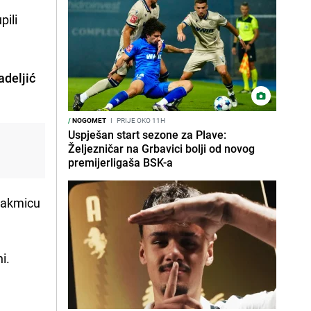
pili
adeljić
/
NOGOMET
I
PRIJE OKO 11H
Uspješan start sezone za Plave:
Željezničar na Grbavici bolji od novog
premijerligaša BSK-a
utakmicu
i.