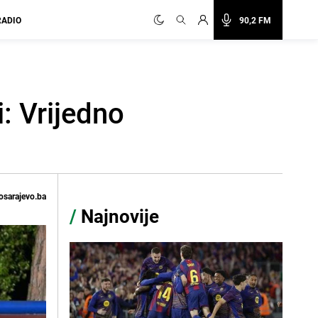
RADIO
90,2 FM
i: Vrijedno
osarajevo.ba
/
Najnovije