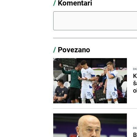
/
Komentari
/
Povezano
04
K
š
o
04
B