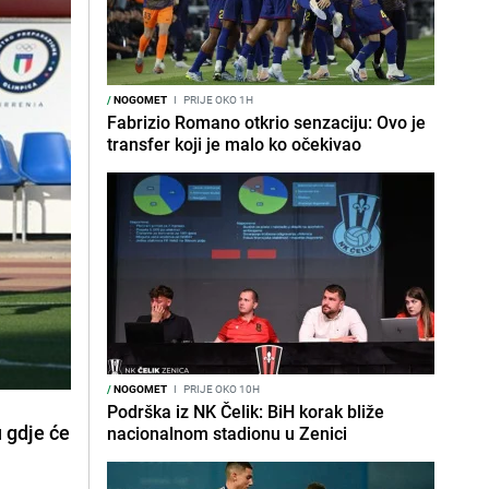
/
NOGOMET
I
PRIJE OKO 1H
Fabrizio Romano otkrio senzaciju: Ovo je
transfer koji je malo ko očekivao
/
NOGOMET
I
PRIJE OKO 10H
Podrška iz NK Čelik: BiH korak bliže
u gdje će
nacionalnom stadionu u Zenici