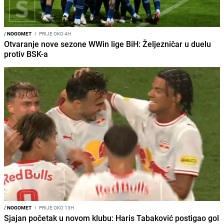
/
NOGOMET
I
PRIJE OKO 4H
Otvaranje nove sezone WWin lige BiH: Željezničar u duelu
protiv BSK-a
/
NOGOMET
I
PRIJE OKO 13H
Sjajan početak u novom klubu: Haris Tabaković postigao gol