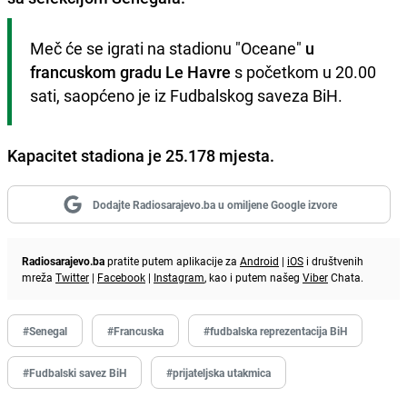
Meč će se igrati na stadionu "Oceane" 
u 
francuskom gradu Le Havre
 s početkom u 20.00 
sati, saopćeno je iz Fudbalskog saveza BiH.
Kapacitet stadiona je 25.178 mjesta.
Dodajte Radiosarajevo.ba u omiljene Google izvore
Radiosarajevo.ba
pratite putem aplikacije za
Android
|
iOS
i društvenih
mreža
Twitter
|
Facebook
|
Instagram
, kao i putem našeg
Viber
Chata.
#Senegal
#Francuska
#fudbalska reprezentacija BiH
#Fudbalski savez BiH
#prijateljska utakmica