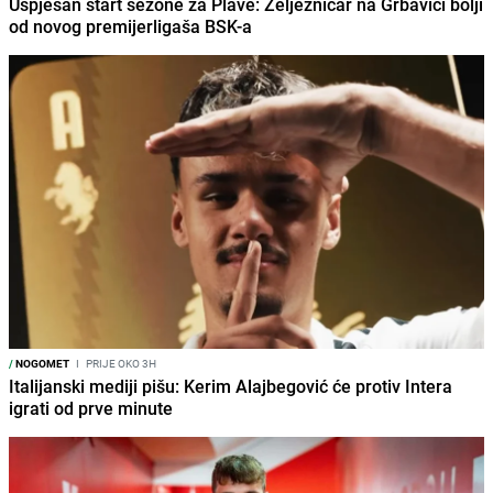
Uspješan start sezone za Plave: Željezničar na Grbavici bolji
od novog premijerligaša BSK-a
/
NOGOMET
I
PRIJE OKO 3H
Italijanski mediji pišu: Kerim Alajbegović će protiv Intera
igrati od prve minute