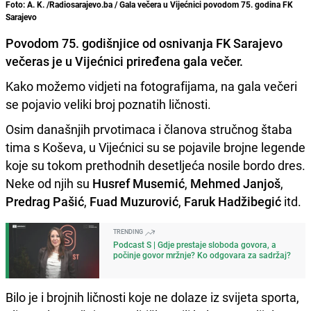
Foto: A. K. /Radiosarajevo.ba / Gala večera u Vijećnici povodom 75. godina FK
Sarajevo
Povodom
75. godišnjice
od osnivanja
FK Sarajevo
večeras je u
Vijećnici
priređena
gala večer
.
Kako možemo vidjeti na fotografijama, na gala večeri
se pojavio veliki broj poznatih ličnosti.
Osim današnjih prvotimaca i članova stručnog štaba
tima s Koševa, u Vijećnici su se pojavile brojne legende
koje su tokom prethodnih desetljeća nosile bordo dres.
Neke od njih su
Husref Musemić
,
Mehmed Janjoš
,
Predrag Pašić
,
Fuad Muzurović
,
Faruk Hadžibegić
itd.
TRENDING
Podcast S | Gdje prestaje sloboda govora, a
počinje govor mržnje? Ko odgovara za sadržaj?
Bilo je i brojnih ličnosti koje ne dolaze iz svijeta sporta,