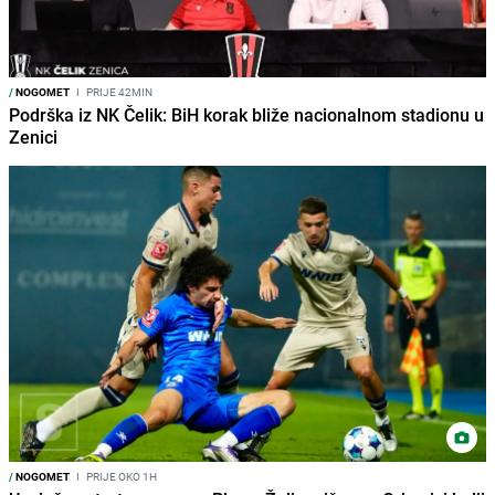
/
NOGOMET
I
PRIJE 42MIN
Podrška iz NK Čelik: BiH korak bliže nacionalnom stadionu u
Zenici
/
NOGOMET
I
PRIJE OKO 1H