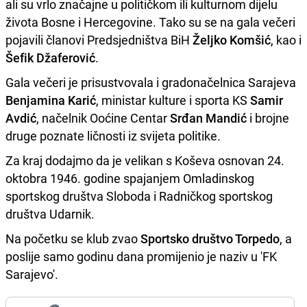
ali su vrlo značajne u političkom ili kulturnom dijelu
života Bosne i Hercegovine. Tako su se na gala večeri
pojavili članovi Predsjedništva BiH
Željko Komšić
, kao i
Šefik Džaferović
.
Gala večeri je prisustvovala i gradonačelnica Sarajeva
Benjamina Karić
, ministar kulture i sporta KS
Samir
Avdić
, načelnik Ooćine Centar
Srđan Mandić
i brojne
druge poznate ličnosti iz svijeta politike.
Za kraj dodajmo da je velikan s Koševa osnovan 24.
oktobra 1946. godine spajanjem Omladinskog
sportskog društva Sloboda i Radničkog sportskog
društva Udarnik.
Na početku se klub zvao
Sportsko društvo Torpedo
, a
poslije samo godinu dana promijenio je naziv u 'FK
Sarajevo'.