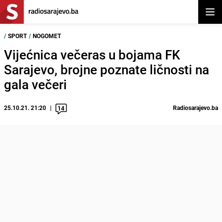
Otvor
/
SPORT
/
NOGOMET
Vijećnica večeras u bojama FK
Sarajevo, brojne poznate ličnosti na
gala večeri
25.10.21. 21:20
Radiosarajevo.ba
14