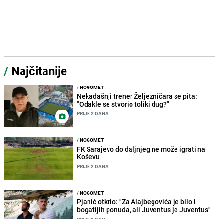
/
Najčitanije
/
NOGOMET
Nekadašnji trener Željezničara se pita:
"Odakle se stvorio toliki dug?"
PRIJE 2 DANA
/
NOGOMET
FK Sarajevo do daljnjeg ne može igrati na
Koševu
PRIJE 2 DANA
/
NOGOMET
Pjanić otkrio: "Za Alajbegovića je bilo i
bogatijih ponuda, ali Juventus je Juventus"