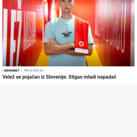
/
NOGOMET
I
PRIJE OKO 3H
Velež se pojačao iz Slovenije: Stigao mladi napadač