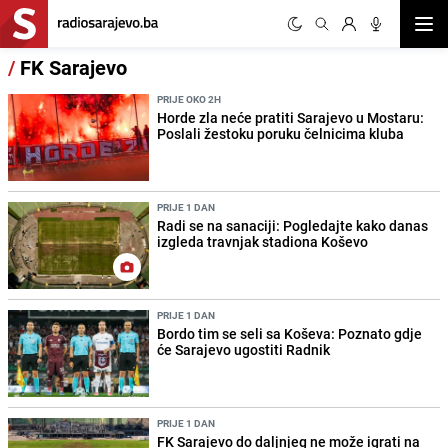
Otvor
/
FK Sarajevo
PRIJE OKO 2H
Horde zla neće pratiti Sarajevo u Mostaru:
Poslali žestoku poruku čelnicima kluba
PRIJE 1 DAN
Radi se na sanaciji: Pogledajte kako danas
izgleda travnjak stadiona Koševo
PRIJE 1 DAN
Bordo tim se seli sa Koševa: Poznato gdje
će Sarajevo ugostiti Radnik
PRIJE 1 DAN
FK Sarajevo do daljnjeg ne može igrati na