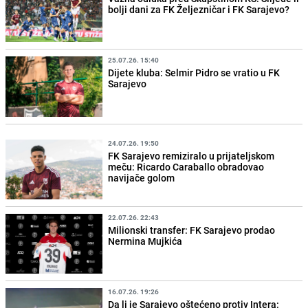
bolji dani za FK Željezničar i FK Sarajevo?
25.07.26. 15:40
Dijete kluba: Selmir Pidro se vratio u FK
Sarajevo
24.07.26. 19:50
FK Sarajevo remiziralo u prijateljskom
meču: Ricardo Caraballo obradovao
navijače golom
22.07.26. 22:43
Milionski transfer: FK Sarajevo prodao
Nermina Mujkića
16.07.26. 19:26
Da li je Sarajevo oštećeno protiv Intera: