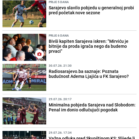
PRIJE 5 DANA
Sarajevo slavilo pobjedu u generalnoj probi
pred početak nove sezone
PRIJE 6 DANA
Bivši kapiten Sarajeva iskren: "Mirviću je
bitnije da proda igrača nego da budemo
prvaci"
30.07.26. 21:30
Radiosarajevo.ba saznaje: Poznata
budućnost Adema Ljajića u FK Sarajevo?
29.07.26. 20:17
Minimalna pobjeda Sarajeva nad Slobodom:
Penal im donio odlučujući pogodak
29.07.26. 17:34
Važna odluka pred Skupštinom KS: Slijede li