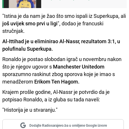
"Istina je da nam je žao što smo ispali iz Superkupa, ali
još uvijek smo prvi u ligi
", dodao je francuski
stručnjak.
Al-Ittihad je u eliminirao Al-Nassr, rezultatom 3:1, u
polufinalu Superkupa.
Ronaldo je postao slobodan igrač u novembru nakon
što je njegov ugovor s
Manchester Unitedom
sporazumno raskinut zbog sporova koje je imao s
menadžerom
Erikom Ten Hagom.
Krajem prošle godine, Al-Nassr je potvrdio da je
potpisao Ronaldo, a iz gluba su tada naveli:
"Historija je u stvaranju."
Dodajte Radiosarajevo.ba u omiljene Google izvore