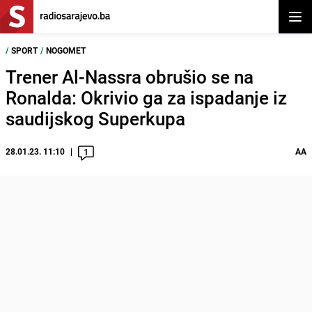
Otvor
/
SPORT
/
NOGOMET
Trener Al-Nassra obrušio se na
Ronalda: Okrivio ga za ispadanje iz
saudijskog Superkupa
28.01.23. 11:10
AA
1