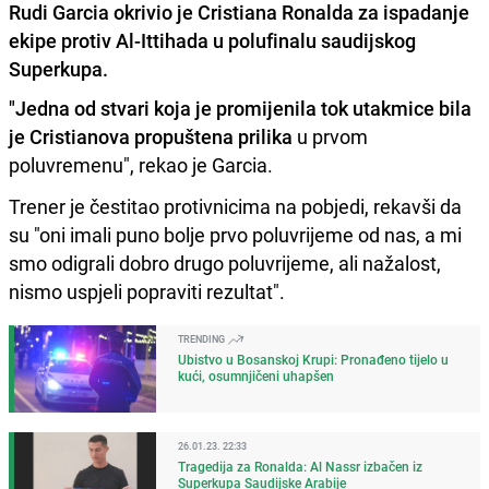
Rudi Garcia okrivio je Cristiana Ronalda za ispadanje
ekipe protiv Al-Ittihada u polufinalu saudijskog
Superkupa.
"Jedna od stvari koja je promijenila tok utakmice bila
je Cristianova propuštena prilika
u prvom
poluvremenu", rekao je Garcia.
Trener je čestitao protivnicima na pobjedi, rekavši da
su "oni imali puno bolje prvo poluvrijeme od nas, a mi
smo odigrali dobro drugo poluvrijeme, ali nažalost,
nismo uspjeli popraviti rezultat".
TRENDING
Ubistvo u Bosanskoj Krupi: Pronađeno tijelo u
kući, osumnjičeni uhapšen
26.01.23. 22:33
Tragedija za Ronalda: Al Nassr izbačen iz
Superkupa Saudijske Arabije