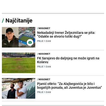
/
Najčitanije
/
NOGOMET
Nekadašnji trener Željezničara se pita:
"Odakle se stvorio toliki dug?"
PRIJE 1 DAN
/
NOGOMET
FK Sarajevo do daljnjeg ne može igrati na
Koševu
PRIJE 1 DAN
/
NOGOMET
Pjanić otkrio: "Za Alajbegovića je bilo i
bogatijih ponuda, ali Juventus je Juventus"
PRIJE 1 DAN