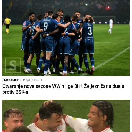
/
NOGOMET
I
PRIJE OKO 7H
Otvaranje nove sezone WWin lige BiH: Željezničar u duelu
protiv BSK-a