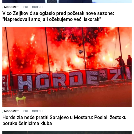
/
NOGOMET
I
PRIJE OKO 2H
Vico Zeljković se oglasio pred početak nove sezone:
"Napredovali smo, ali očekujemo veći iskorak"
/
NOGOMET
I
PRIJE OKO 3H
Horde zla neće pratiti Sarajevo u Mostaru: Poslali žestoku
poruku čelnicima kluba