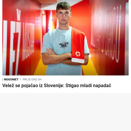
/
NOGOMET
I
PRIJE OKO 3H
Velež se pojačao iz Slovenije: Stigao mladi napadač