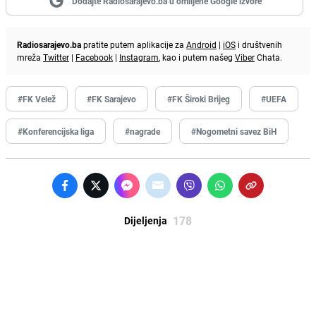
Dodajte Radiosarajevo.ba u omiljene Google izvore
Radiosarajevo.ba
pratite putem aplikacije za
Android
|
iOS
i društvenih
mreža
Twitter
|
Facebook
|
Instagram
, kao i putem našeg
Viber
Chata.
#FK Velež
#FK Sarajevo
#FK Široki Brijeg
#UEFA
#Konferencijska liga
#nagrade
#Nogometni savez BiH
178
Dijeljenja