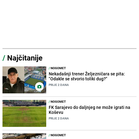
/
Najčitanije
/
NOGOMET
Nekadašnji trener Željezničara se pita:
"Odakle se stvorio toliki dug?"
PRIJE 2 DANA
/
NOGOMET
FK Sarajevo do daljnjeg ne može igrati na
Koševu
PRIJE 2 DANA
/
NOGOMET