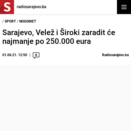
Otvor
/
SPORT
/
NOGOMET
Sarajevo, Velež i Široki zaradit će
najmanje po 250.000 eura
01.06.21. 12:50
Radiosarajevo.ba
0