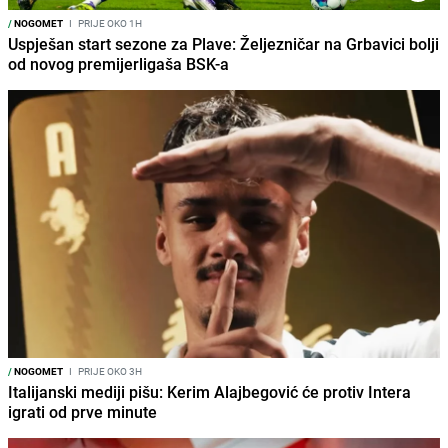
/
NOGOMET
I
PRIJE OKO 1H
Uspješan start sezone za Plave: Željezničar na Grbavici bolji
od novog premijerligaša BSK-a
/
NOGOMET
I
PRIJE OKO 3H
Italijanski mediji pišu: Kerim Alajbegović će protiv Intera
igrati od prve minute