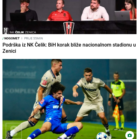
/
NOGOMET
I
PRIJE 55MIN
Podrška iz NK Čelik: BiH korak bliže nacionalnom stadionu u
Zenici