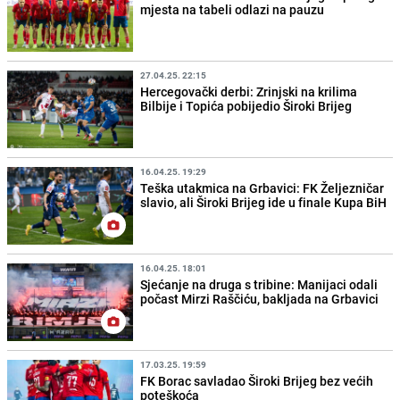
mjesta na tabeli odlazi na pauzu
27.04.25. 22:15
Hercegovački derbi: Zrinjski na krilima
Bilbije i Topića pobijedio Široki Brijeg
16.04.25. 19:29
Teška utakmica na Grbavici: FK Željezničar
slavio, ali Široki Brijeg ide u finale Kupa BiH
16.04.25. 18:01
Sjećanje na druga s tribine: Manijaci odali
počast Mirzi Raščiću, bakljada na Grbavici
17.03.25. 19:59
FK Borac savladao Široki Brijeg bez većih
poteškoća