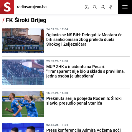
Otvor
/
FK Široki Brijeg
24.03.26. 17:04
Oglasio se NS BiH: Delegat iz Mostara će
biti sankcionisan zbog prekida duela
Širokog i Željezničara
23.03.26. 18:00
MUP ZHK o incidentu na Pecari:
"Transparent nije bio u skladu s pravilima,
jedna osoba je uhapšena"
15.02.26. 16:30
Prekinuta serija pobjeda Rođenih: Široki
slavio, presudio penal Stanića
02.12.25. 11:24
Press konferencija Admira Adžema uoči