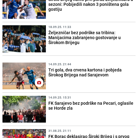
sezoni: Pobijedili nakon 3 poništena gola
gostiju
18.09.25. 11:33
Željezničar bez podrške sa tribina:
Manijacima zabranjeno gostovanje u
Širokom Brijegu
14.09.25. 21:44
Tri gola, dva crvena kartona i pobjeda
Širokog Brijega nad Sarajevom
14.09.25. 15:31
FK Sarajevo bez podrške na Pecari, oglasile
se Horde zla
31.08.25. 21:11
FK Borac deklasirao Široki Brijeg i s prvog