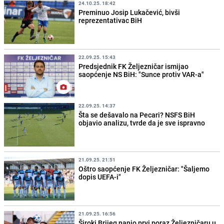
24.10.25. 18:42
Preminuo Josip Lukačević, bivši
reprezentativac BiH
22.09.25. 15:43
Predsjednik FK Željezničar ismijao
saopćenje NS BiH: "Sunce protiv VAR-a"
22.09.25. 14:37
Šta se dešavalo na Pecari? NSFS BiH
objavio analizu, tvrde da je sve ispravno
21.09.25. 21:51
Oštro saopćenje FK Željezničar: "Šaljemo
dopis UEFA-i"
21.09.25. 16:56
Široki Brijeg nanio prvi poraz Željezničaru u