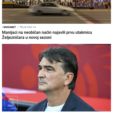
/
NOGOMET
I
PRIJE OKO 1H
Manijaci na neobičan način najavili prvu utakmicu
Željezničara u novoj sezoni