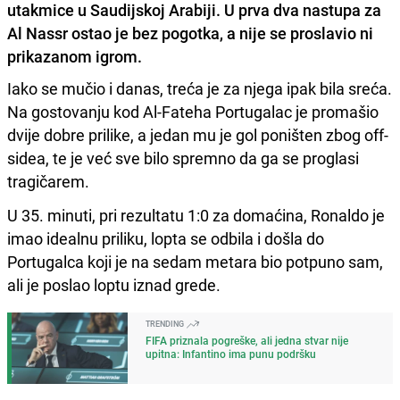
utakmice u Saudijskoj Arabiji. U prva dva nastupa za
Al Nassr ostao je bez pogotka, a nije se proslavio ni
prikazanom igrom.
Iako se mučio i danas, treća je za njega ipak bila sreća.
Na gostovanju kod Al-Fateha Portugalac je promašio
dvije dobre prilike, a jedan mu je gol poništen zbog off-
sidea, te je već sve bilo spremno da ga se proglasi
tragičarem.
U 35. minuti, pri rezultatu 1:0 za domaćina, Ronaldo je
imao idealnu priliku, lopta se odbila i došla do
Portugalca koji je na sedam metara bio potpuno sam,
ali je poslao loptu iznad grede.
TRENDING
FIFA priznala pogreške, ali jedna stvar nije
upitna: Infantino ima punu podršku