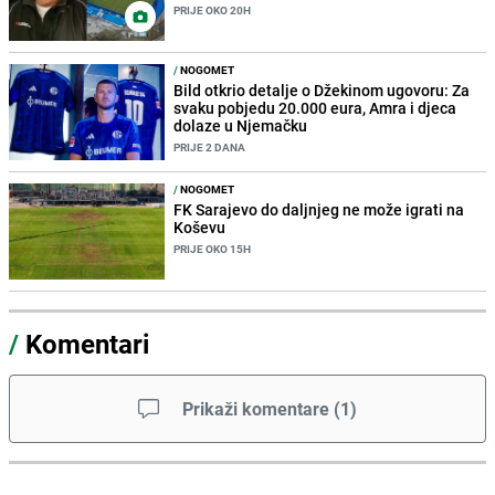
PRIJE OKO 20H
/
NOGOMET
Bild otkrio detalje o Džekinom ugovoru: Za
svaku pobjedu 20.000 eura, Amra i djeca
dolaze u Njemačku
PRIJE 2 DANA
/
NOGOMET
FK Sarajevo do daljnjeg ne može igrati na
Koševu
PRIJE OKO 15H
/
Komentari
Prikaži komentare
(
1
)