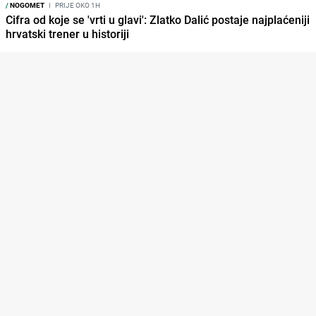
/
NOGOMET
I
PRIJE OKO 1H
Cifra od koje se 'vrti u glavi': Zlatko Dalić postaje najplaćeniji
hrvatski trener u historiji