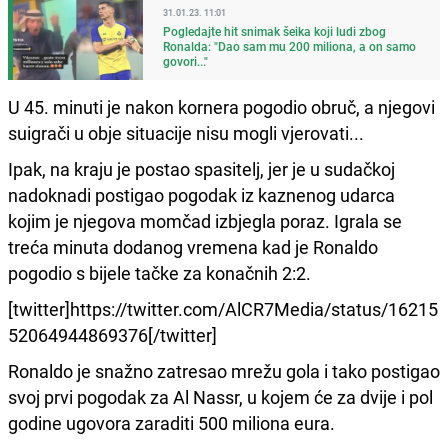
31.01.23. 11:01
Pogledajte hit snimak šeika koji ludi zbog
Ronalda: "Dao sam mu 200 miliona, a on samo
govori..."
U 45. minuti je nakon kornera pogodio obruč, a njegovi
suigrači u obje situacije nisu mogli vjerovati...
Ipak, na kraju je postao spasitelj, jer je u sudačkoj
nadoknadi postigao pogodak iz kaznenog udarca
kojim je njegova momčad izbjegla poraz. Igrala se
treća minuta dodanog vremena kad je Ronaldo
pogodio s bijele tačke za konačnih 2:2.
[twitter]https://twitter.com/AlCR7Media/status/16215
52064944869376[/twitter]
Ronaldo je snažno zatresao mrežu gola i tako postigao
svoj prvi pogodak za Al Nassr, u kojem će za dvije i pol
godine ugovora zaraditi 500 miliona eura.