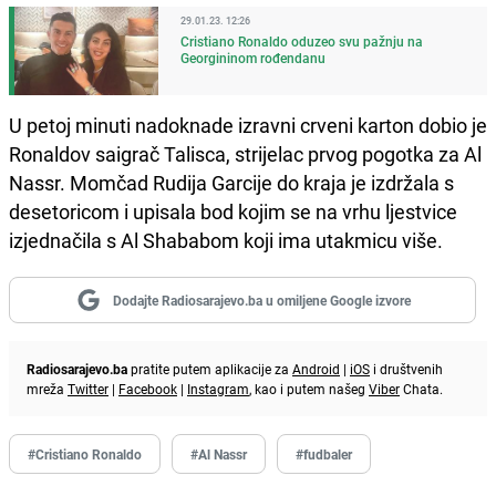
29.01.23. 12:26
Cristiano Ronaldo oduzeo svu pažnju na
Georgininom rođendanu
U petoj minuti nadoknade izravni crveni karton dobio je
Ronaldov saigrač Talisca, strijelac prvog pogotka za Al
Nassr. Momčad Rudija Garcije do kraja je izdržala s
desetoricom i upisala bod kojim se na vrhu ljestvice
izjednačila s Al Shababom koji ima utakmicu više.
Dodajte Radiosarajevo.ba u omiljene Google izvore
Radiosarajevo.ba
pratite putem aplikacije za
Android
|
iOS
i društvenih
mreža
Twitter
|
Facebook
|
Instagram
, kao i putem našeg
Viber
Chata.
#Cristiano Ronaldo
#Al Nassr
#fudbaler