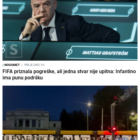
/
NOGOMET
I
PRIJE OKO 1H
FIFA priznala pogreške, ali jedna stvar nije upitna: Infantino
ima punu podršku