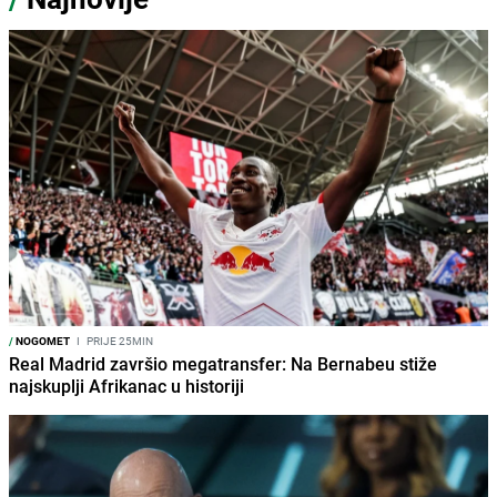
/
NOGOMET
I
PRIJE 25MIN
Real Madrid završio megatransfer: Na Bernabeu stiže
najskuplji Afrikanac u historiji