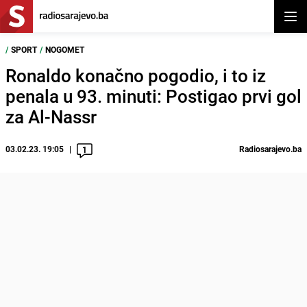
Otvor
/
SPORT
/
NOGOMET
Ronaldo konačno pogodio, i to iz
penala u 93. minuti: Postigao prvi gol
za Al-Nassr
03.02.23. 19:05
Radiosarajevo.ba
1