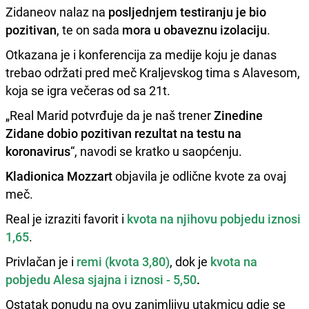
Zidaneov nalaz na
posljednjem testiranju je bio
pozitivan
, te on sada
mora u obaveznu izolaciju
.
Otkazana je i konferencija za medije koju je danas
trebao održati pred meč Kraljevskog tima s Alavesom,
koja se igra večeras od sa 21t.
„Real Marid potvrđuje da je naš trener
Zinedine
Zidane dobio pozitivan rezultat na testu na
koronavirus
“, navodi se kratko u saopćenju.
Kladionica Mozzart
objavila je odlične kvote za ovaj
meč.
Real je izraziti favorit i
kvota na njihovu pobjedu iznosi
1,65
.
Privlačan je i
remi (kvota 3,80)
, dok je
kvota na
pobjedu Alesa sjajna i iznosi - 5,50
.
Ostatak ponudu na ovu zanimljivu utakmicu gdje se