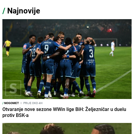
/
Najnovije
/
NOGOMET
I
PRIJE OKO 4H
Otvaranje nove sezone WWin lige BiH: Željezničar u duelu
protiv BSK-a