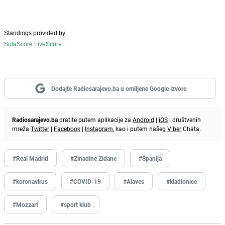
Standings provided by
SofaScore LiveScore
Dodajte Radiosarajevo.ba u omiljene Google izvore
Radiosarajevo.ba
pratite putem aplikacije za
Android
|
iOS
i društvenih
mreža
Twitter
|
Facebook
|
Instagram
, kao i putem našeg
Viber
Chata.
#Real Madrid
#Zinadine Zidane
#Španija
#koronavirus
#COVID-19
#Alaves
#kladionice
#Mozzart
#sport klub