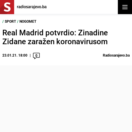
Otvor
/
SPORT
/
NOGOMET
Real Madrid potvrdio: Zinadine
Zidane zaražen koronavirusom
23.01.21. 18:00
Radiosarajevo.ba
0