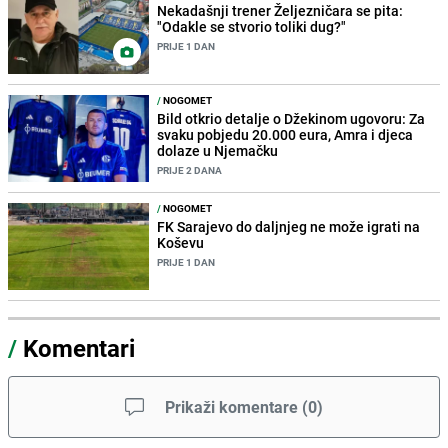
Nekadašnji trener Željezničara se pita:
"Odakle se stvorio toliki dug?"
PRIJE 1 DAN
/
NOGOMET
Bild otkrio detalje o Džekinom ugovoru: Za
svaku pobjedu 20.000 eura, Amra i djeca
dolaze u Njemačku
PRIJE 2 DANA
/
NOGOMET
FK Sarajevo do daljnjeg ne može igrati na
Koševu
PRIJE 1 DAN
/
Komentari
Prikaži komentare
(
0
)