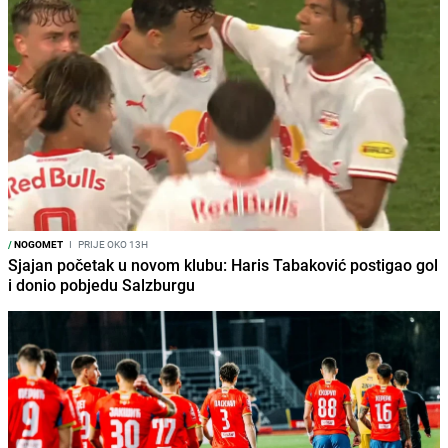
/
NOGOMET
I
PRIJE OKO 13H
Sjajan početak u novom klubu: Haris Tabaković postigao gol
i donio pobjedu Salzburgu