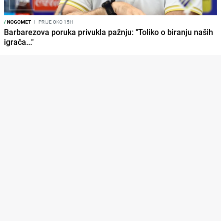
/
NOGOMET
I
PRIJE OKO 15H
Barbarezova poruka privukla pažnju: "Toliko o biranju naših
igrača..."