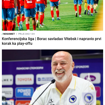
/
NOGOMET
I
PRIJE OKO 13H
Konferencijska liga | Borac savladao Vitebsk i napravio prvi
korak ka play-offu