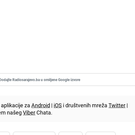
Dodajte Radiosarajevo.ba u omiljene Google izvore
aplikacije za
Android
|
iOS
i društvenih mreža
Twitter
|
utem našeg
Viber
Chata.