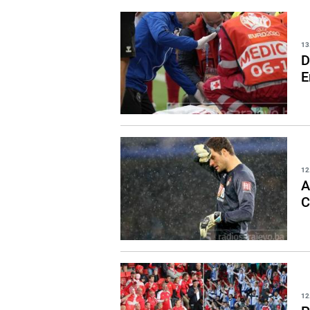
13
D
E
12
A
C
12