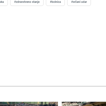
ska
#zdravstveno stanje
#bolnica
#srčani udar