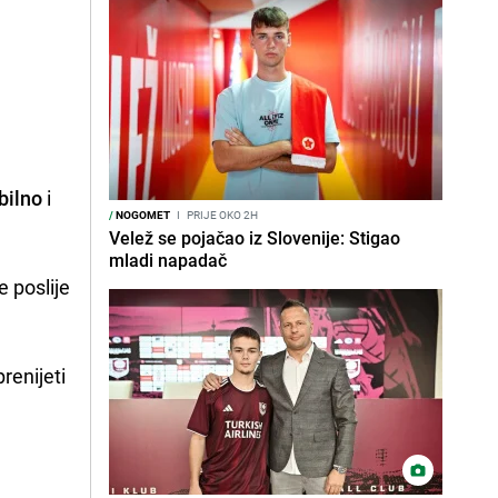
bilno
i
/
NOGOMET
I
PRIJE OKO 2H
Velež se pojačao iz Slovenije: Stigao
mladi napadač
e poslije
prenijeti