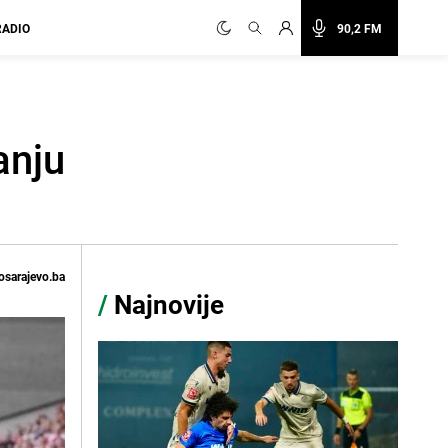
RADIO
90,2 FM
anju
osarajevo.ba
/
Najnovije