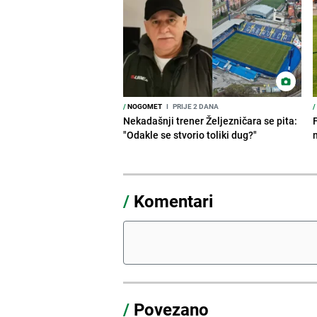
/
NOGOMET
I
PRIJE 2 DANA
/
Nekadašnji trener Željezničara se pita:
"Odakle se stvorio toliki dug?"
/
Komentari
/
Povezano