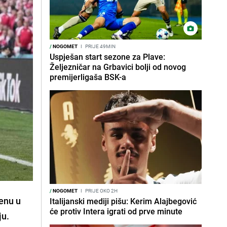
/
NOGOMET
I
PRIJE 49MIN
Uspješan start sezone za Plave:
Željezničar na Grbavici bolji od novog
premijerligaša BSK-a
/
NOGOMET
I
PRIJE OKO 2H
renu
u
Italijanski mediji pišu: Kerim Alajbegović
će protiv Intera igrati od prve minute
ju.