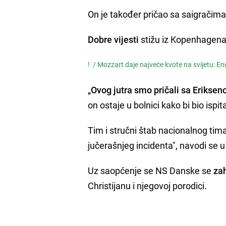
On je također pričao sa saigračima
Dobre vijesti
stižu iz Kopenhagena
! /
Mozzart daje najveće kvote na svijetu: Eng
„
Ovog jutra smo pričali sa Erikse
on ostaje u bolnici kako bi bio ispit
Tim i stručni štab nacionalnog tima 
jučerašnjeg incidenta", navodi s
Uz saopćenje se NS Danske se
za
Christijanu i njegovoj porodici.