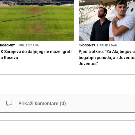
NOGOMET
I
PRIJE 2 DANA
/
NOGOMET
I
PRIJE 1 DAN
FK Sarajevo do daljnjeg ne može igrati
Pjanić otkrio: "Za Alajbegovića
na Koševu
bogatijih ponuda, ali Juventu
Juventus"
Prikaži komentare
(
0
)