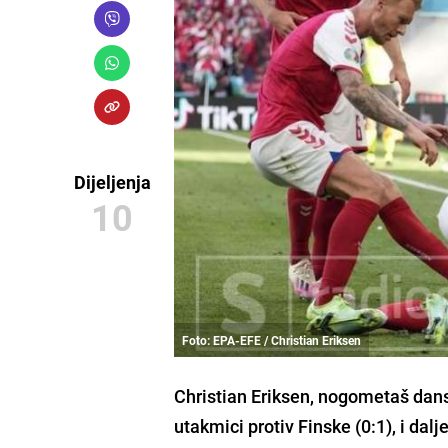
Dijeljenja
10
Foto: EPA-EFE / Christian Eriksen
Christian Eriksen
, nogometaš
dans
utakmici protiv Finske (0:1),
i dalj