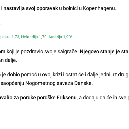
 i
nastavlja svoj oporavak
u bolnici u Kopenhagenu.
.
leska 1,73, Holandija 1,70, Austrija 1,90!
nom
koji je pozdravio svoje saigrače.
Njegovo stanje je sta
an dalje.
je dobio pomoć u ovoj krizi i ostat će i dalje jedni uz drug
e u saopćenju Nogometnog saveza Danske.
hvalio za poruke pordške Eriksenu
, a dodaju da će ih sve 