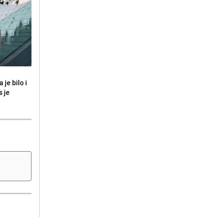
 je bilo i
s je