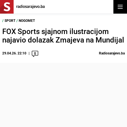
Otvor
/
SPORT
/
NOGOMET
FOX Sports sjajnom ilustracijom
najavio dolazak Zmajeva na Mundijal
29.04.26. 22:10
Radiosarajevo.ba
0