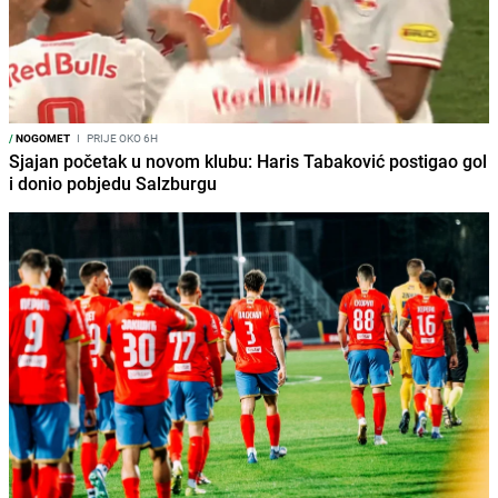
/
NOGOMET
I
PRIJE OKO 6H
Sjajan početak u novom klubu: Haris Tabaković postigao gol
i donio pobjedu Salzburgu