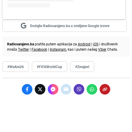
Dodajte Radiosarajevo.ba u omiljene Google izvore
Radiosarajevo.ba
pratite putem aplikacije za
Android
|
iOS
i društvenih
mreža
Twitter
|
Facebook
|
Instagram
, kao i putem našeg
Viber
Chata.
#WeAre26
#FIFAWorldCup
#Zmajevi