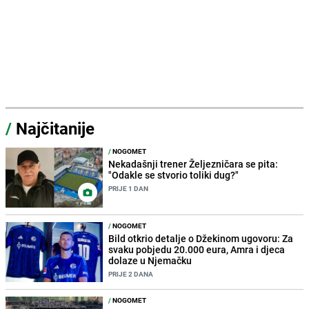
/
Najčitanije
/
NOGOMET
Nekadašnji trener Željezničara se pita:
"Odakle se stvorio toliki dug?"
PRIJE 1 DAN
/
NOGOMET
Bild otkrio detalje o Džekinom ugovoru: Za
svaku pobjedu 20.000 eura, Amra i djeca
dolaze u Njemačku
PRIJE 2 DANA
/
NOGOMET