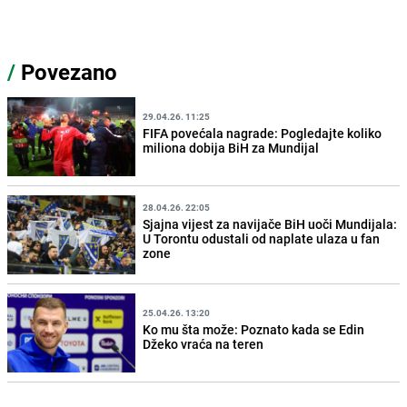
/
Povezano
29.04.26. 11:25
FIFA povećala nagrade: Pogledajte koliko
miliona dobija BiH za Mundijal
28.04.26. 22:05
Sjajna vijest za navijače BiH uoči Mundijala:
U Torontu odustali od naplate ulaza u fan
zone
25.04.26. 13:20
Ko mu šta može: Poznato kada se Edin
Džeko vraća na teren