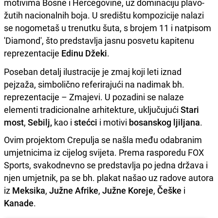
motivima Bosne i Hercegovine, uz dominaciju plavo-
žutih nacionalnih boja. U središtu kompozicije nalazi
se nogometaš u trenutku šuta, s brojem 11 i natpisom
'Diamond', što predstavlja jasnu posvetu kapitenu
reprezentacije
Edinu Džeki
.
Poseban detalj ilustracije je zmaj koji leti iznad
pejzaža, simbolično referirajući na nadimak bh.
reprezentacije – Zmajevi. U pozadini se nalaze
elementi tradicionalne arhitekture, uključujući
Stari
most
,
Sebilj,
kao i
stećci
i motivi
bosanskog ljiljana
.
Ovim projektom Crepulja se našla među odabranim
umjetnicima iz cijelog svijeta. Prema rasporedu FOX
Sports, svakodnevno se predstavlja po jedna država i
njen umjetnik, pa se bh. plakat našao uz radove autora
iz
Meksika
,
Južne Afrike
,
Južne Koreje
,
Češke
i
Kanade
.