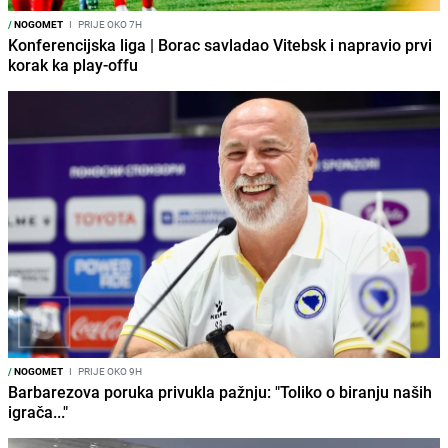
/
NOGOMET
I
PRIJE OKO 7H
Konferencijska liga | Borac savladao Vitebsk i napravio prvi
korak ka play-offu
/
NOGOMET
I
PRIJE OKO 9H
Barbarezova poruka privukla pažnju: "Toliko o biranju naših
igrača..."