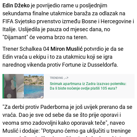
Edin Džeko
je povrijedio rame u posljednjim
sekundama finalne utakmice baraža za odlazak na
FIFA Svjetsko prvenstvo između Bosne i Hercegovine i
Italije. Uslijedila je pauza od mjesec dana, no
"Dijamant" će veoma brzo na teren.
Trener Schalkea 04
Miron Muslić
potvrdio je da se
Edin vraća u ekipu i to za utakmicu koji se igra
narednog vikenda protiv Fortune iz Dusseldorfa.
TRENDING
Snimak apartmana iz Zadra izazvao polemiku:
Da li biste noćenje ovdje platili 105 eura?
"Za derbi protiv Paderborna je još uvijek prerano da se
vraća. Dao je sve od sebe da se što prije oporavi i
veoma smo zadovoljni kako oporavak teče", naveo
Muslić i dodaje: "Potpuno ćemo ga uključiti u treninge