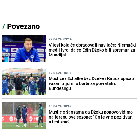
/
Povezano
22.04.26. 09:14
Vijest koja će obradovati navijače: Njemački
medij tvrdi da će Edin Džeko biti spreman za
Mundijal
12.04.26. 16:11
Muslićev Schalke bez Džeke i Katića upisao
važan trijumf u borbi za povratak u
Bundesligu
10.04.26. 18:07
Muslić o šansama da Džeku ponovo vidimo
na terenu ove sezone: "On je vrlo pozitivan,
a i mi smo"