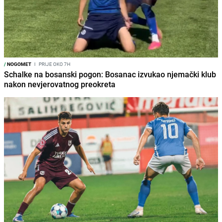
/
NOGOMET
I
PRIJE OKO 7H
Schalke na bosanski pogon: Bosanac izvukao njemački klub
nakon nevjerovatnog preokreta