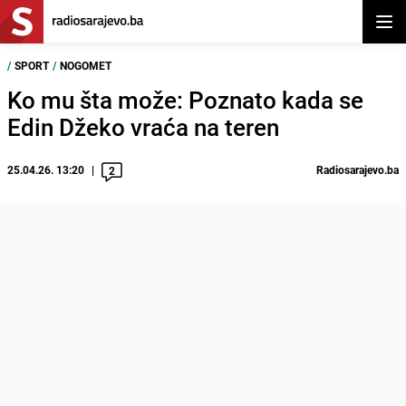
Otvor
/
SPORT
/
NOGOMET
Ko mu šta može: Poznato kada se
Edin Džeko vraća na teren
25.04.26. 13:20
Radiosarajevo.ba
2