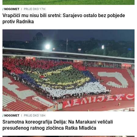
/
NOGOMET
I
PRIJE OKO 17H
Vrapčići mu nisu bili sretni: Sarajevo ostalo bez pobjede
protiv Radnika
/
NOGOMET
I
PRIJE OKO 18H
Sramotna koreografija Delija: Na Marakani veličali
presuđenog ratnog zločinca Ratka Mladića