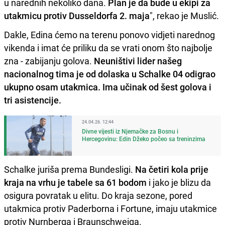
u narednih nekoliko dana.
Plan je da bude u ekipi za
utakmicu protiv Dusseldorfa 2. maja
", rekao je Muslić.
Dakle, Edina ćemo na terenu ponovo vidjeti narednog
vikenda i imat će priliku da se vrati onom što najbolje
zna - zabijanju golova.
Neuništivi lider našeg
nacionalnog tima je od dolaska u Schalke 04 odigrao
ukupno osam utakmica. Ima učinak od šest golova i
tri asistencije.
24.04.26. 12:44
Divne vijesti iz Njemačke za Bosnu i
Hercegovinu: Edin Džeko počeo sa treninzima
Schalke juriša prema Bundesligi.
Na četiri kola prije
kraja na vrhu je tabele sa 61 bodom
i jako je blizu da
osigura povratak u elitu. Do kraja sezone, pored
utakmica protiv Paderborna i Fortune, imaju utakmice
protiv Nurnberga i Braunschweiga.