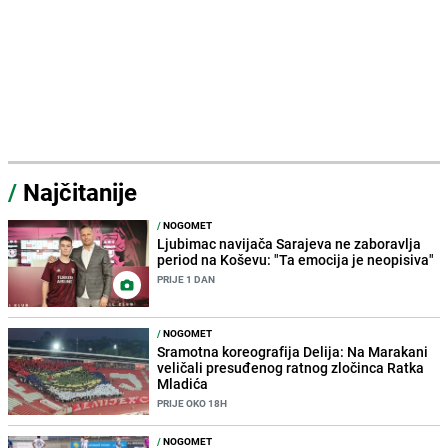
/
Najčitanije
/
NOGOMET
Ljubimac navijača Sarajeva ne zaboravlja
period na Koševu: "Ta emocija je neopisiva"
PRIJE 1 DAN
/
NOGOMET
Sramotna koreografija Delija: Na Marakani
veličali presuđenog ratnog zločinca Ratka
Mladića
PRIJE OKO 18H
/
NOGOMET