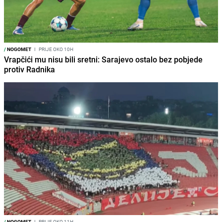
/
NOGOMET
I
PRIJE OKO 10H
Vrapčići mu nisu bili sretni: Sarajevo ostalo bez pobjede
protiv Radnika
/
NOGOMET
I
PRIJE OKO 11H