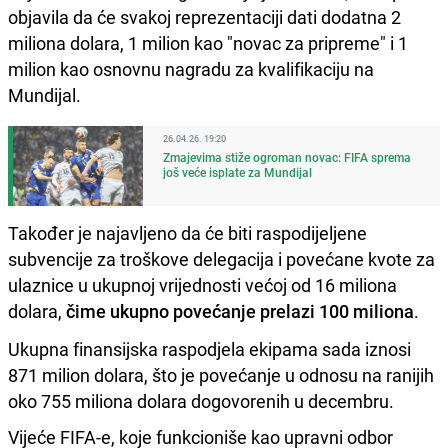
objavila da će svakoj reprezentaciji dati dodatna 2
miliona dolara, 1 milion kao "novac za pripreme" i 1
milion kao osnovnu nagradu za kvalifikaciju na
Mundijal.
26.04.26. 19:20
Zmajevima stiže ogroman novac: FIFA sprema
još veće isplate za Mundijal
Također je najavljeno da će biti raspodijeljene
subvencije za troškove delegacija i povećane kvote za
ulaznice u ukupnoj vrijednosti većoj od 16 miliona
dolara,
čime ukupno povećanje prelazi 100 miliona
.
Ukupna finansijska raspodjela ekipama sada iznosi
871 milion dolara, što je povećanje u odnosu na ranijih
oko 755 miliona dolara dogovorenih u decembru.
Vijeće FIFA-e, koje funkcioniše kao upravni odbor