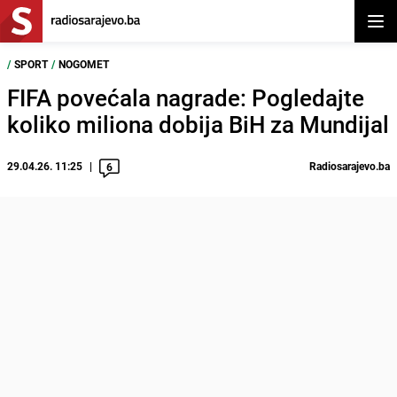
Otvor
/
SPORT
/
NOGOMET
FIFA povećala nagrade: Pogledajte
koliko miliona dobija BiH za Mundijal
29.04.26. 11:25
Radiosarajevo.ba
6