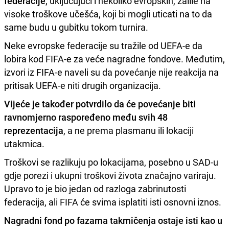
federacije
, uključujući i nekoliko evropskih, žalile na
visoke troškove učešća, koji bi mogli uticati na to da
same budu u gubitku tokom turnira.
Neke evropske federacije su tražile od UEFA-e da
lobira kod FIFA-e za veće nagradne fondove. Međutim,
izvori iz FIFA-e naveli su da povećanje nije reakcija na
pritisak UEFA-e niti drugih organizacija.
Vijeće je također potvrdilo da će povećanje biti
ravnomjerno raspoređeno među svih 48
reprezentacija
, a ne prema plasmanu ili lokaciji
utakmica.
Troškovi se razlikuju po lokacijama, posebno u SAD-u
gdje porezi i ukupni troškovi života značajno variraju.
Upravo to je bio jedan od razloga zabrinutosti
federacija, ali FIFA će svima isplatiti isti osnovni iznos.
Nagradni fond po fazama takmičenja ostaje isti kao u