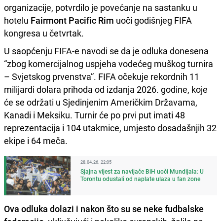
organizacije, potvrdilo je povećanje na sastanku u
hotelu
Fairmont Pacific Rim
uoči godišnjeg FIFA
kongresa u četvrtak.
U saopćenju FIFA-e navodi se da je odluka donesena
“zbog komercijalnog uspjeha vodećeg muškog turnira
– Svjetskog prvenstva”. FIFA očekuje rekordnih 11
milijardi dolara prihoda od izdanja 2026. godine, koje
će se održati u Sjedinjenim Američkim Državama,
Kanadi i Meksiku. Turnir će po prvi put imati 48
reprezentacija i 104 utakmice, umjesto dosadašnjih 32
ekipe i 64 meča.
28.04.26. 22:05
Sjajna vijest za navijače BiH uoči Mundijala: U
Torontu odustali od naplate ulaza u fan zone
Ova odluka dolazi i nakon što su se neke fudbalske