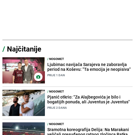
/
Najčitanije
/
NOGOMET
Ljubimac navijača Sarajeva ne zaboravlja
period na Koševu: "Ta emocija je neopisiva"
PRIJE 1 DAN
/
NOGOMET
Pjanić otkrio: "Za Alajbegovića je bilo i
bogatijih ponuda, ali Juventus je Juventus"
PRIJE 2 DANA
/
NOGOMET
Sramotna koreografija Delija: Na Marakani
veličali presuđenog ratnog zločinca Ratka