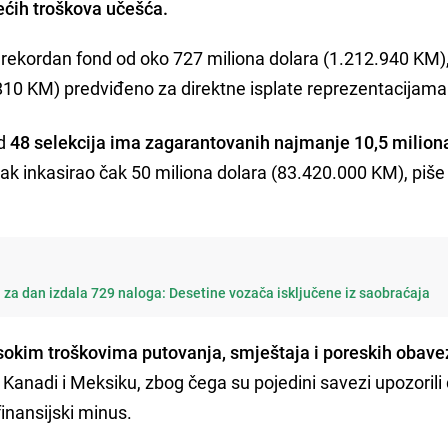
ećih troškova učešća.
rekordan fond od oko 727 miliona dolara (1.212.940 KM)
.810 KM) predviđeno za direktne isplate reprezentacijama
od
48 selekcija ima zagarantovanih najmanje 10,5 milion
vak inkasirao čak 50 miliona dolara (83.420.000 KM), piše
a za dan izdala 729 naloga: Desetine vozača isključene iz saobraćaja
sokim troškovima putovanja, smještaja i poreskih obave
anadi i Meksiku, zbog čega su pojedini savezi upozorili 
finansijski minus.