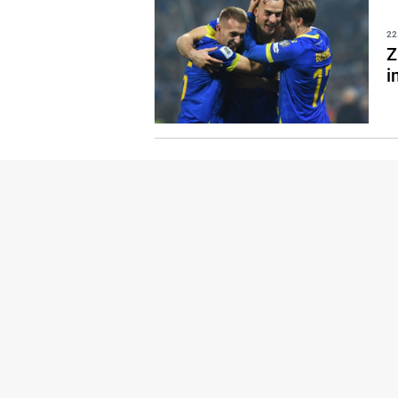
22
Z
i