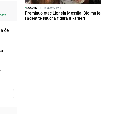
/
NOGOMET
I
PRIJE OKO 19H
Preminuo otac Lionela Messija: Bio mu je
osta'
i agent te ključna figura u karijeri
da će
su
4