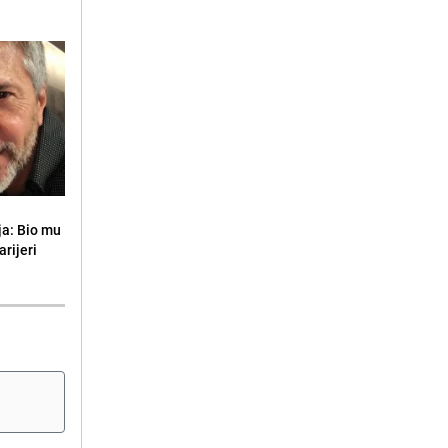
ja: Bio mu
arijeri