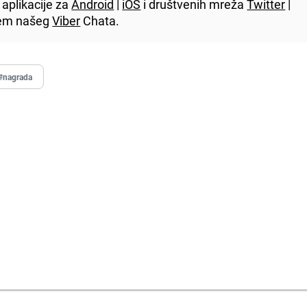
aplikacije za
Android
|
iOS
i društvenih mreža
Twitter
|
utem našeg
Viber
Chata.
#nagrada