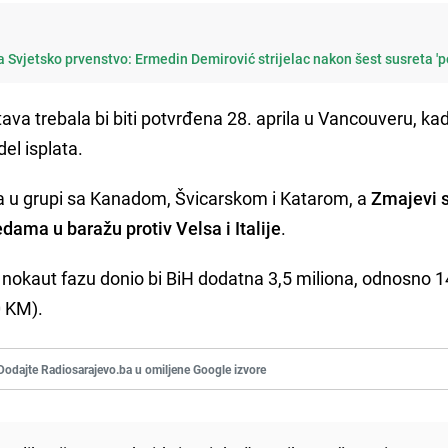
a Svjetsko prvenstvo: Ermedin Demirović strijelac nakon šest susreta 'p
ava trebala bi biti potvrđena 28. aprila u Vancouveru, ka
el isplata.
a u grupi sa Kanadom, Švicarskom i Katarom, a
Zmajevi 
dama u baražu protiv Velsa i Italije
.
 u nokaut fazu donio bi BiH dodatna 3,5 miliona, odnosno 1
0 KM).
Dodajte Radiosarajevo.ba u omiljene Google izvore