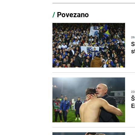
/
Povezano
26
S
s
23
Š
E