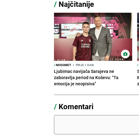
/
Najčitanije
/
NOGOMET
I
PRIJE 1 DAN
/
Ljubimac navijača Sarajeva ne
zaboravlja period na Koševu: "Ta
emocija je neopisiva"
/
Komentari