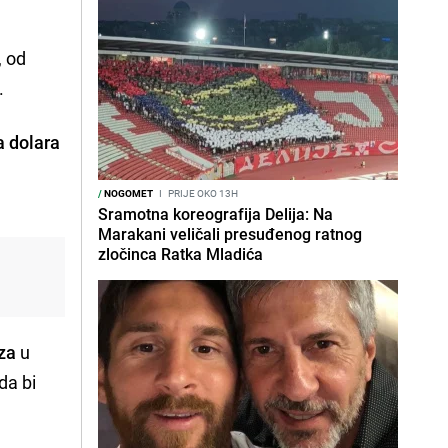
, od
.
a dolara
/
NOGOMET
I
PRIJE OKO 13H
Sramotna koreografija Delija: Na
Marakani veličali presuđenog ratnog
zločinca Ratka Mladića
za
u
da bi