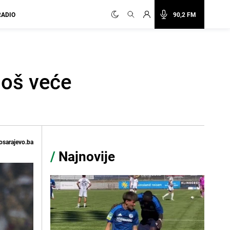
RADIO
90,2 FM
još veće
osarajevo.ba
/
Najnovije