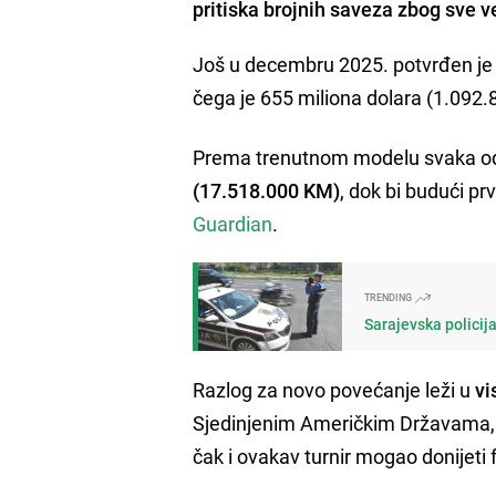
pritiska brojnih saveza zbog sve v
Još u decembru 2025. potvrđen je 
čega je 655 miliona dolara (1.092
Prema trenutnom modelu svaka 
(17.518.000 KM)
, dok bi budući pr
Guardian
.
TRENDING
Sarajevska policij
Razlog za novo povećanje leži u
vi
Sjedinjenim Američkim Državama, K
čak i ovakav turnir mogao donijeti 