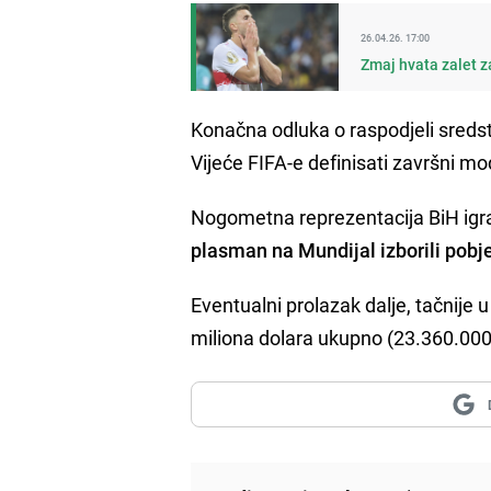
26.04.26. 17:00
Zmaj hvata zalet z
Konačna odluka o raspodjeli sredst
Vijeće FIFA-e definisati završni mod
Nogometna reprezentacija BiH igr
plasman na Mundijal izborili pobje
Eventualni prolazak dalje, tačnije
miliona dolara ukupno (23.360.00