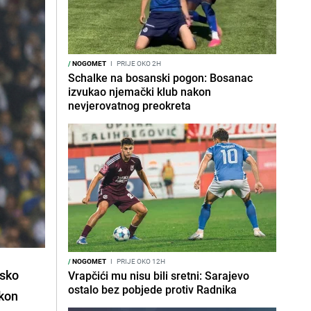
/
NOGOMET
I
PRIJE OKO 2H
Schalke na bosanski pogon: Bosanac
izvukao njemački klub nakon
nevjerovatnog preokreta
/
NOGOMET
I
PRIJE OKO 12H
tsko
Vrapčići mu nisu bili sretni: Sarajevo
ostalo bez pobjede protiv Radnika
akon