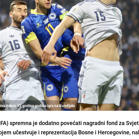
vina nakon 12 godina godina igra na Kundijalu
IFA) spremna je dodatno povećati nagradni fond za Svje
jem učestvuje i reprezentacija Bosne i Hercegovine, n