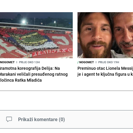
NOGOMET
I
PRIJE OKO 13H
/
NOGOMET
I
PRIJE OKO 19H
Sramotna koreografija Delija: Na
Preminuo otac Lionela Messi
Marakani veličali presuđenog ratnog
je i agent te ključna figura u k
zločinca Ratka Mladića
Prikaži komentare
(
0
)