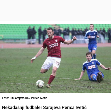
Foto: FKSarajevo.ba / Perica Ivetić
Nekadašnji fudbaler Sarajeva Perica Ivetić