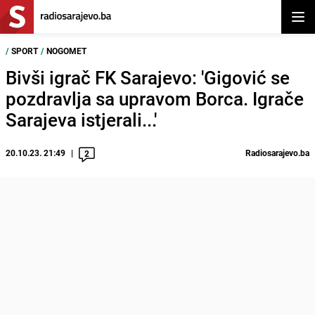
Otvor
/
SPORT
/
NOGOMET
Bivši igrač FK Sarajevo: 'Gigović se
pozdravlja sa upravom Borca. Igrače
Sarajeva istjerali...'
20.10.23. 21:49
Radiosarajevo.ba
2