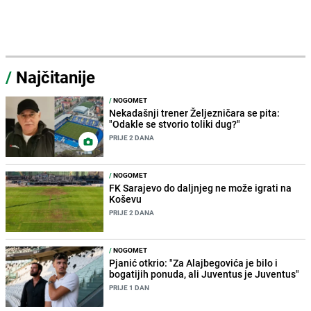
/
Najčitanije
/
NOGOMET
Nekadašnji trener Željezničara se pita:
"Odakle se stvorio toliki dug?"
PRIJE 2 DANA
/
NOGOMET
FK Sarajevo do daljnjeg ne može igrati na
Koševu
PRIJE 2 DANA
/
NOGOMET
Pjanić otkrio: "Za Alajbegovića je bilo i
bogatijih ponuda, ali Juventus je Juventus"
PRIJE 1 DAN