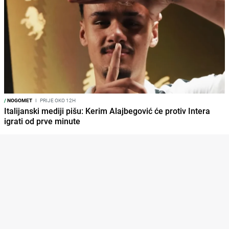
/
NOGOMET
I
PRIJE OKO 12H
Italijanski mediji pišu: Kerim Alajbegović će protiv Intera
igrati od prve minute