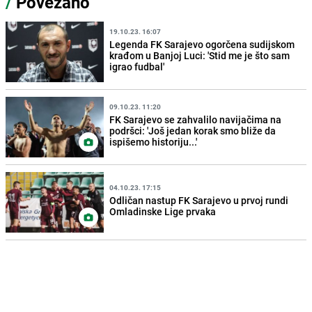
/
Povezano
19.10.23. 16:07
Legenda FK Sarajevo ogorčena sudijskom
krađom u Banjoj Luci: 'Stid me je što sam
igrao fudbal'
09.10.23. 11:20
FK Sarajevo se zahvalilo navijačima na
podršci: 'Još jedan korak smo bliže da
ispišemo historiju...'
04.10.23. 17:15
Odličan nastup FK Sarajevo u prvoj rundi
Omladinske Lige prvaka