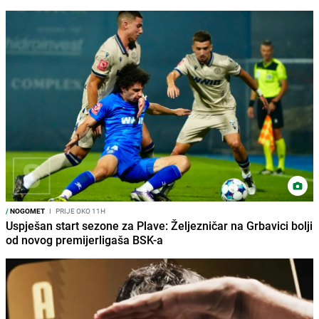
/
NOGOMET
I
PRIJE OKO 11H
Uspješan start sezone za Plave: Željezničar na Grbavici bolji
od novog premijerligaša BSK-a