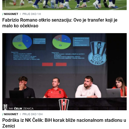
/
NOGOMET
I
PRIJE OKO 1H
Fabrizio Romano otkrio senzaciju: Ovo je transfer koji je
malo ko očekivao
/
NOGOMET
I
PRIJE OKO 10H
Podrška iz NK Čelik: BiH korak bliže nacionalnom stadionu u
Zenici