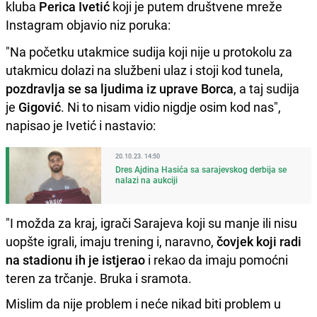
kluba
Perica Ivetić
koji je putem društvene mreže
Instagram objavio niz poruka:
"Na početku utakmice sudija koji nije u protokolu za
utakmicu dolazi na službeni ulaz i stoji kod tunela,
pozdravlja se sa ljudima iz uprave Borca
, a taj sudija
je
Gigović
. Ni to nisam vidio nigdje osim kod nas",
napisao je Ivetić i nastavio:
20.10.23. 14:50
Dres Ajdina Hasića sa sarajevskog derbija se
nalazi na aukciji
"I možda za kraj, igrači Sarajeva koji su manje ili nisu
uopšte igrali, imaju trening i, naravno,
čovjek koji radi
na stadionu ih je istjerao
i rekao da imaju pomoćni
teren za trčanje. Bruka i sramota.
Mislim da nije problem i neće nikad biti problem u