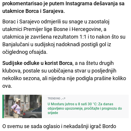
prokomentarisao je putem Instagrama dešavanja sa
utakmice Borca i Sarajeva.
Borac i Sarajevo odmjerili su snage u zaostaloj
utakmici Premijer lige Bosne i Hercegovine, a
utakmica je završena rezultatom 1:1 i to nakon što su
Banjalučani u sudijskoj nadoknadi postigli gol iz
očiglednog ofsajda.
Sudijske odluke u korist Borca
, a na štetu drugih
klubova, postale su uobičajena stvar u posljednjih
nekoliko sezona, ali nijedna nije podigla prašine koliko
ova.
TRENDING
U Mostaru jutros u 8 sati 30 °C: Za danas
objavljeno upozorenje, pročitajte i prognozu do
srijede
O svemu se sada oglasio i nekadašnji igrač Bordo