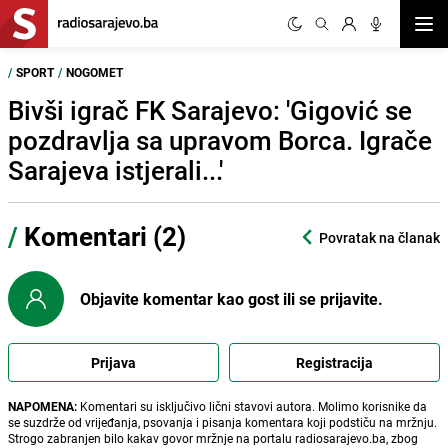
Otvor
/
SPORT
/
NOGOMET
Bivši igrač FK Sarajevo: 'Gigović se
pozdravlja sa upravom Borca. Igrače
Sarajeva istjerali...'
/
Komentari (2)
Povratak na članak
Objavite komentar kao gost ili se prijavite.
Prijava
Registracija
NAPOMENA:
Komentari su isključivo lični stavovi autora. Molimo korisnike da
se suzdrže od vrijeđanja, psovanja i pisanja komentara koji podstiču na mržnju.
Strogo zabranjen bilo kakav govor mržnje na portalu radiosarajevo.ba, zbog