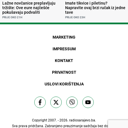
Lažne novčanice preplavljuju
Imate tikvice i piletinu?
tržište: Ove eure najčešće
Napravite ovaj brzi ručak iz jedne
pokušavaju podvaliti
tave
PRIJE OKO 21H
PRIJE OKO 23H
MARKETING
IMPRESSUM
KONTAKT
PRIVATNOST
USLOVI KORIŠTENJA
Copyright 2007. - 2026.
radiosarajevo.ba
.
Sva prava pridržana. Zabranjeno preuzimanje sadržaja bez dozvole