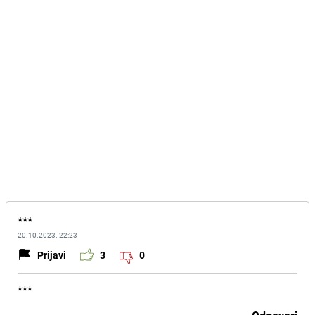
***
20.10.2023. 22:23
Prijavi
3
0
***