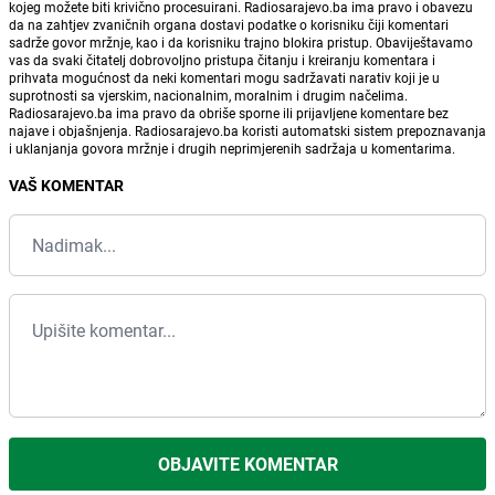
kojeg možete biti krivično procesuirani. Radiosarajevo.ba ima pravo i obavezu
da na zahtjev zvaničnih organa dostavi podatke o korisniku čiji komentari
sadrže govor mržnje, kao i da korisniku trajno blokira pristup. Obaviještavamo
vas da svaki čitatelj dobrovoljno pristupa čitanju i kreiranju komentara i
prihvata mogućnost da neki komentari mogu sadržavati narativ koji je u
suprotnosti sa vjerskim, nacionalnim, moralnim i drugim načelima.
Radiosarajevo.ba ima pravo da obriše sporne ili prijavljene komentare bez
najave i objašnjenja. Radiosarajevo.ba koristi automatski sistem prepoznavanja
i uklanjanja govora mržnje i drugih neprimjerenih sadržaja u komentarima.
VAŠ KOMENTAR
OBJAVITE KOMENTAR