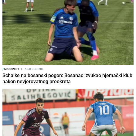
/
NOGOMET
I
PRIJE OKO 3H
Schalke na bosanski pogon: Bosanac izvukao njemački klub
nakon nevjerovatnog preokreta