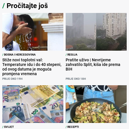
/
Pročitajte još
/
BOSNA I HERCEGOVINA
/
REGIJA
Stiže novi toplotni val:
Pratite uživo | Nevrijeme
Temperature idu i do 40 stepeni,
zahvatilo Split, kiša ide prema
od ovog datuma je moguća
BiH
promjena vremena
PRIJE OKO 19H
PRIJE OKO 18H
/
SVIJET
/
RECEPTI