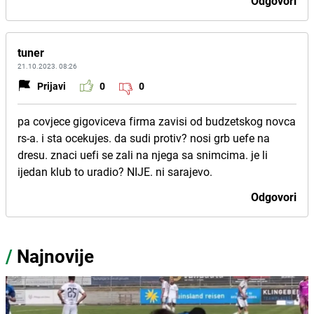
Odgovori
tuner
21.10.2023. 08:26
Prijavi
0
0
pa covjece gigoviceva firma zavisi od budzetskog novca
rs-a. i sta ocekujes. da sudi protiv? nosi grb uefe na
dresu. znaci uefi se zali na njega sa snimcima. je li
ijedan klub to uradio? NIJE. ni sarajevo.
Odgovori
/
Najnovije