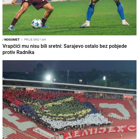
/
NOGOMET
I
PRIJE OKO 14H
Vrapčići mu nisu bili sretni: Sarajevo ostalo bez pobjede
protiv Radnika