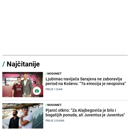
/
Najčitanije
/
NOGOMET
Ljubimac navijača Sarajeva ne zaboravlja
period na Koševu: "Ta emocija je neopisiva"
PRIJE 1 DAN
/
NOGOMET
Pjanić otkrio: "Za Alajbegovića je bilo i
bogatijih ponuda, ali Juventus je Juventus"
PRIJE 3 DANA