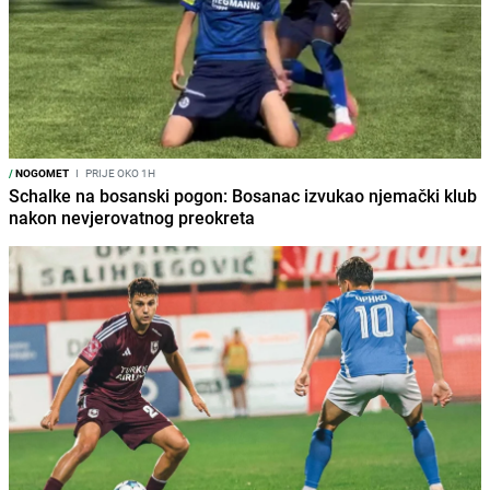
/
NOGOMET
I
PRIJE OKO 1H
Schalke na bosanski pogon: Bosanac izvukao njemački klub
nakon nevjerovatnog preokreta