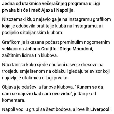
Jedna od utakmica večerašnjeg programa u Ligi
prvaka bit će i meč Ajaxa i Napolija
.
Nizozemski klub najavio ga je na Instagramu grafikom
koja je oduševila pratitelje kluba na Instagramu, a i
podijelio s italijanskim klubom.
Grafikom je iskazana počast preminulim nogometnim
velikanima
Johanu Cruijffu
i
Diegu Maradoni
,
zaštitnim licima tih klubova.
Nacrtani su kako sjede obučeni u svoje dresove na
trosjedu smještenom na oblaku i gledaju televizor koji
najavljuje utakmicu u Ligi prvaka.
Objava je oduševila fanove klubova. "
Kunem se da
sam se naježio kad sam ovo vidio
", jedan je od
komentara.
Napoli vodi u grupi sa šest bodova, a love ih
Liverpool
i