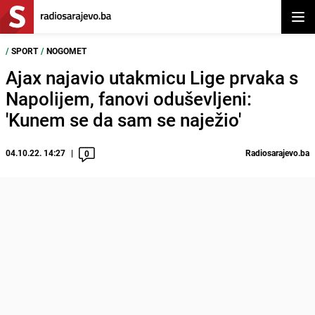
Otvor
/
SPORT
/
NOGOMET
Ajax najavio utakmicu Lige prvaka s
Napolijem, fanovi oduševljeni:
'Kunem se da sam se naježio'
04.10.22. 14:27
Radiosarajevo.ba
0