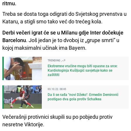
ritmu.
Treba se dosta toga odigrati do Svjetskog prvenstva u
Kataru, a stigli smo tako već do trećeg kola.
Derbi večeri igrat će se u Milanu gdje Inter dočekuje
Barcelonu
. Još jedan je to dvoboj iz „grupe smrti” u
kojoj maksimalni učinak ima Bayern.
TRENDING
Ekstremne vrućine mogu biti opasne za srce:
Kardiologinja Kušljugić savjetuje kako se
zaštititi
03.10.22. 08:45
Da li se rađa "novi Džeko": Ermedin Demirović
postigao dva gola protiv Schalkea
Večerašnji protivnici skupili su po pobjedu protiv
nesretne Viktorije.