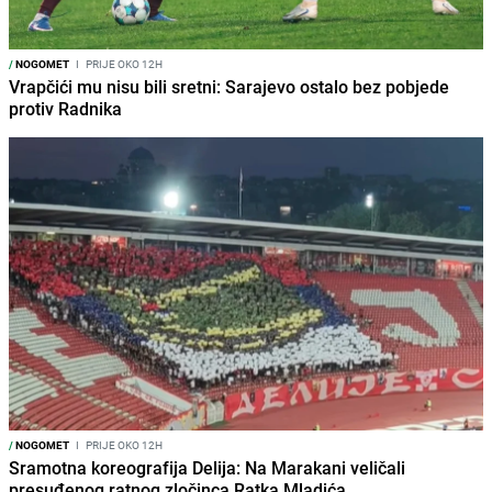
/
NOGOMET
I
PRIJE OKO 12H
Vrapčići mu nisu bili sretni: Sarajevo ostalo bez pobjede
protiv Radnika
/
NOGOMET
I
PRIJE OKO 12H
Sramotna koreografija Delija: Na Marakani veličali
presuđenog ratnog zločinca Ratka Mladića