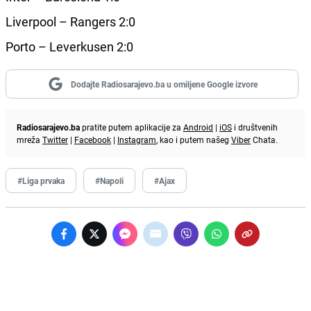
Liverpool – Rangers 2:0
Porto – Leverkusen 2:0
Dodajte Radiosarajevo.ba u omiljene Google izvore
Radiosarajevo.ba
pratite putem aplikacije za
Android
|
iOS
i društvenih
mreža
Twitter
|
Facebook
|
Instagram
, kao i putem našeg
Viber
Chata.
#Liga prvaka
#Napoli
#Ajax