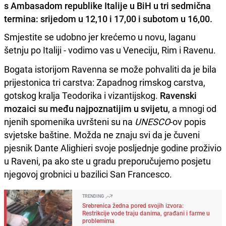
s Ambasadom republike Italije u BiH u tri sedmična
termina: srijedom u 12,10 i 17,00 i subotom u 16,00.
Smjestite se udobno jer krećemo u novu, laganu
šetnju po Italiji - vodimo vas u Veneciju, Rim i Ravenu.
Bogata istorijom Ravenna se može pohvaliti da je bila
prijestonica tri carstva: Zapadnog rimskog carstva,
gotskog kralja Teodorika i vizantijskog.
Ravenski
mozaici su među najpoznatijim u svijetu
, a mnogi od
njenih spomenika uvršteni su na
UNESCO
-ov popis
svjetske baštine. Možda ne znaju svi da je čuveni
pjesnik Dante Alighieri svoje posljednje godine proživio
u Raveni, pa ako ste u gradu preporučujemo posjetu
njegovoj grobnici u bazilici San Francesco.
TRENDING
Srebrenica žedna pored svojih izvora:
Restrikcije vode traju danima, građani i farme u
problemima