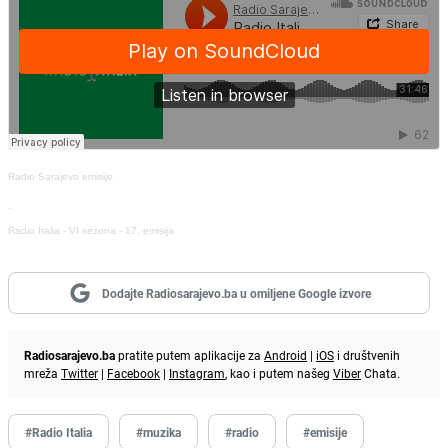
Radio Sarajevo emisije
·
Radio Italia - VI sezona - 17. emisija
Dodajte Radiosarajevo.ba u omiljene Google izvore
Radiosarajevo.ba
pratite putem aplikacije za
Android
|
iOS
i društvenih
mreža
Twitter
|
Facebook
|
Instagram
, kao i putem našeg
Viber
Chata.
#Radio Italia
#muzika
#radio
#emisije