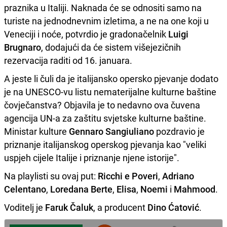
praznika u Italiji. Naknada će se odnositi samo na
turiste na jednodnevnim izletima, a ne na one koji u
Veneciji i noće, potvrdio je gradonačelnik
Luigi
Brugnaro
, dodajući da će sistem višejezičnih
rezervacija raditi od 16. januara.
A jeste li čuli da je italijansko opersko pjevanje dodato
je na UNESCO-vu listu nematerijalne kulturne baštine
čovječanstva? Objavila je to nedavno ova čuvena
agencija UN-a za zaštitu svjetske kulturne baštine.
Ministar kulture
Gennaro Sangiuliano
pozdravio je
priznanje italijanskog operskog pjevanja kao "veliki
uspjeh cijele Italije i priznanje njene istorije".
Na playlisti su ovaj put:
Ricchi e Poveri
,
Adriano
Celentano
,
Loredana Berte
,
Elisa
,
Noemi
i
Mahmood
.
Voditelj je
Faruk Čaluk
, a producent
Dino Ćatović
.