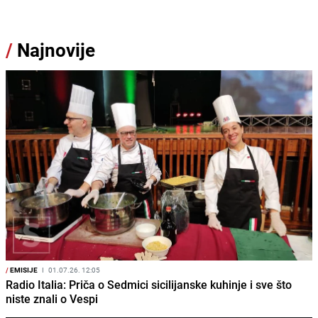
/
Najnovije
/
EMISIJE
I
01.07.26. 12:05
Radio Italia: Priča o Sedmici sicilijanske kuhinje i sve što
niste znali o Vespi