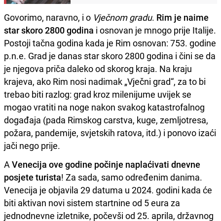
Govorimo, naravno, i o
Vječnom gradu
.
Rim je naime
star skoro 2800 godina
i osnovan je mnogo prije Italije.
Postoji tačna godina kada je Rim osnovan: 753. godine
p.n.e. Grad je danas star skoro 2800 godina i čini se da
je njegova priča daleko od skorog kraja. Na kraju
krajeva, ako Rim nosi nadimak „Vječni grad“, za to bi
trebao biti razlog: grad kroz milenijume uvijek se
mogao vratiti na noge nakon svakog katastrofalnog
događaja (pada Rimskog carstva, kuge, zemljotresa,
požara, pandemije, svjetskih ratova, itd.) i ponovo izaći
jači nego prije.
A
Venecija ove godine počinje naplaćivati dnevne
posjete turista
! Za sada, samo određenim danima.
Venecija je objavila 29 datuma u 2024. godini kada će
biti aktivan novi sistem startnine od 5 eura za
jednodnevne izletnike, počevši od 25. aprila, državnog