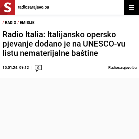
Otvor
/
RADIO
/
EMISIJE
Radio Italia: Italijansko opersko
pjevanje dodano je na UNESCO-vu
listu nematerijalne baštine
10.01.24. 09:12
Radiosarajevo.ba
0