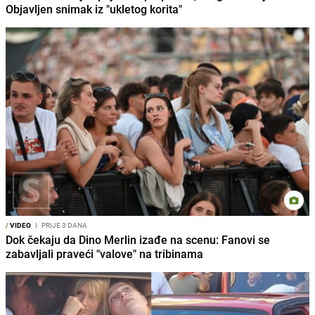
Objavljen snimak iz "ukletog korita"
/
VIDEO
I
PRIJE 3 DANA
Dok čekaju da Dino Merlin izađe na scenu: Fanovi se
zabavljali praveći "valove" na tribinama