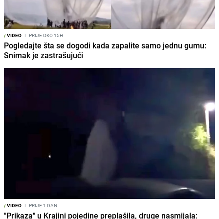
/
VIDEO
I
PRIJE OKO 15H
Pogledajte šta se dogodi kada zapalite samo jednu gumu:
Snimak je zastrašujući
/
VIDEO
I
PRIJE 1 DAN
"Prikaza" u Krajini pojedine preplašila, druge nasmijala: