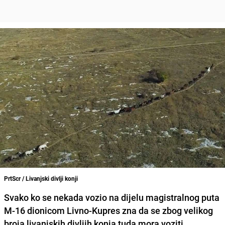
PrtScr / Livanjski divlji konji
Svako ko se nekada vozio na dijelu magistralnog puta
M-16 dionicom Livno-Kupres
zna da se zbog velikog
broja livanjskih divljih konja tuda mora voziti