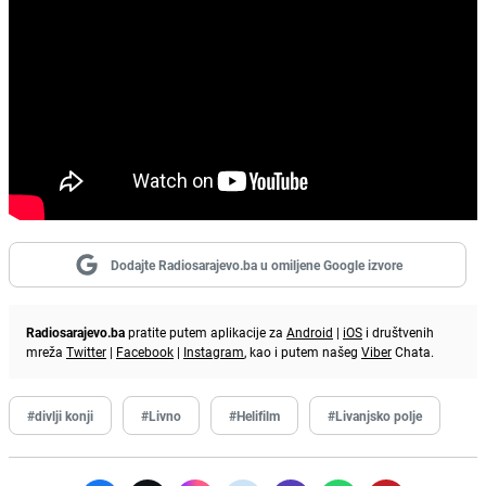
Dodajte Radiosarajevo.ba u omiljene Google izvore
Radiosarajevo.ba
pratite putem aplikacije za
Android
|
iOS
i društvenih
mreža
Twitter
|
Facebook
|
Instagram
, kao i putem našeg
Viber
Chata.
#divlji konji
#Livno
#Helifilm
#Livanjsko polje