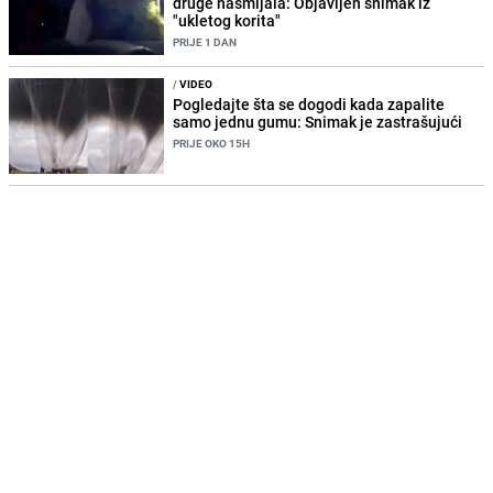
druge nasmijala: Objavljen snimak iz
"ukletog korita"
PRIJE 1 DAN
/
VIDEO
Pogledajte šta se dogodi kada zapalite
samo jednu gumu: Snimak je zastrašujući
PRIJE OKO 15H