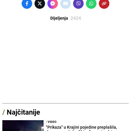
2424
Dijeljenja
/
Najčitanije
/
VIDEO
"Prikaza" u Krajini pojedine preplašila,