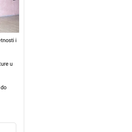
tnosti i
ture u
 do