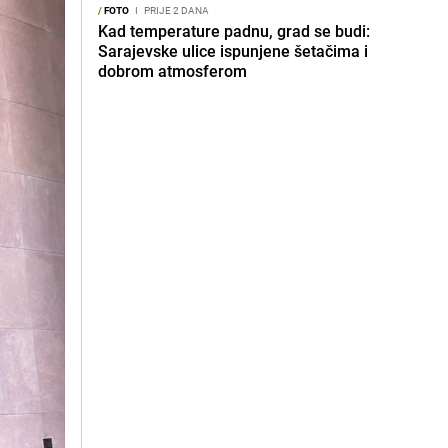
/
FOTO
I
PRIJE 2 DANA
Kad temperature padnu, grad se budi:
Sarajevske ulice ispunjene šetačima i
dobrom atmosferom