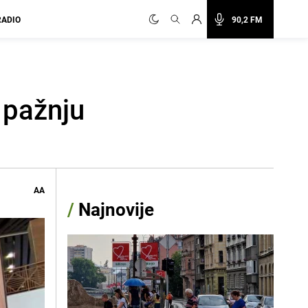
RADIO
90,2 FM
 pažnju
AA
/
Najnovije