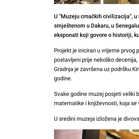
U "Muzeju crnačkih civilizacija", u
smještenom u
Dakaru,
u Senegalu, 
eksponati koji govore o historiji, k
Projekt je iniciran u vrijeme prvo
postavljeni prije nekoliko decenij
Gradnja je završena uz podršku Kin
godine.
Svake godine muzej posjeti veliki bro
matematike i književnosti, koja se v
U sredini muzeja izložena je divov