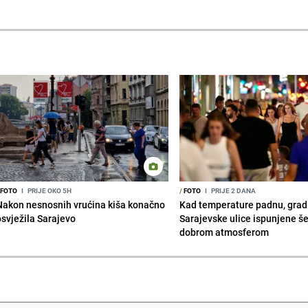
FOTO
I
PRIJE OKO 5H
/
FOTO
I
PRIJE 2 DANA
Nakon nesnosnih vrućina kiša konačno
Kad temperature padnu, grad 
osvježila Sarajevo
Sarajevske ulice ispunjene š
dobrom atmosferom