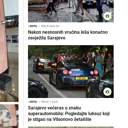
/
FOTO
I
PRIJE OKO 5H
Nakon nesnosnih vrućina kiša konačno
osvježila Sarajevo
/
FOTO
I
PRIJE 1 DAN
Sarajevo večeras u znaku
superautomobila: Pogledajte luksuz koji
je stigao na Vilsonovo šetalište