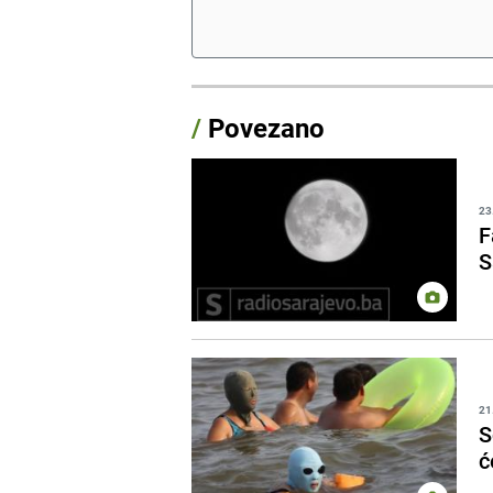
/
Povezano
23
F
S
21
S
ć