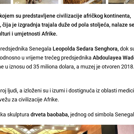
 kojem su predstavljene civilizacije afričkog kontinenta,
čija je izgradnja trajala duže od pola stoljeća, nalaze s
ulturi i umjetnosti Afrike.
g predsjednika Senegala
Leopolda Sedara Senghora,
dok su
a, odnosno u vrijeme trećeg predsjednika
Abdoulayea Wad
e u iznosu od 35 miliona dolara, a muzej je otvoren 2018
j ljudi, a izloženi su i izumi i dostignuća iz oblasti medic
ežu za civilizacije Afrike.
ska skulptura
drveta baobaba,
jednog od simbola Senegal