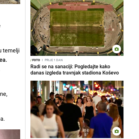
e
 temelji
ea.
/
FOTO
I
PRIJE 1 DAN
Radi se na sanaciji: Pogledajte kako
.
danas izgleda travnjak stadiona Koševo
ine,
a.