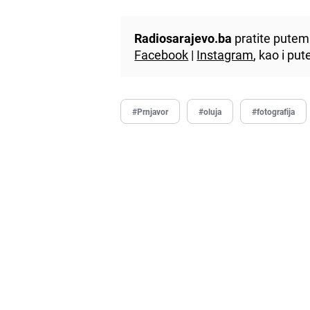
Radiosarajevo.ba
pratite putem 
Facebook
|
Instagram
, kao i p
#Prnjavor
#oluja
#fotografija