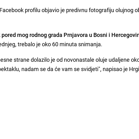
Facebook profilu objavio je predivnu fotografiju olujnog 
tik pored mog rodnog grada Prnjavora u Bosni i Hercegovin
ednjeg, trebalo je oko 60 minuta snimanja.
desne strane dolazilo je od novonastale oluje udaljene ok
spektaklu, nadam se da će vam se svidjeti", napisao je Hrgi