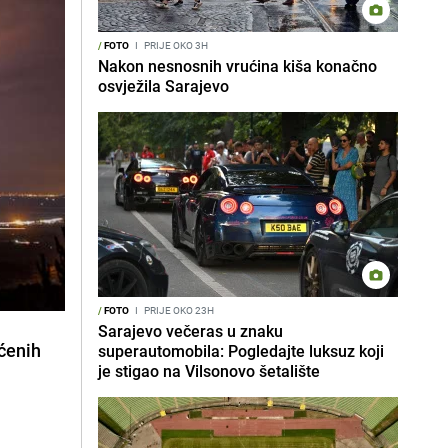
/
FOTO
I
PRIJE OKO 3H
Nakon nesnosnih vrućina kiša konačno
osvježila Sarajevo
/
FOTO
I
PRIJE OKO 23H
Sarajevo večeras u znaku
aćenih
superautomobila: Pogledajte luksuz koji
je stigao na Vilsonovo šetalište