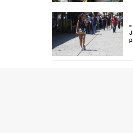
01
J
p