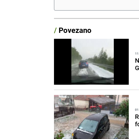
/
Povezano
11
N
G
01
R
f