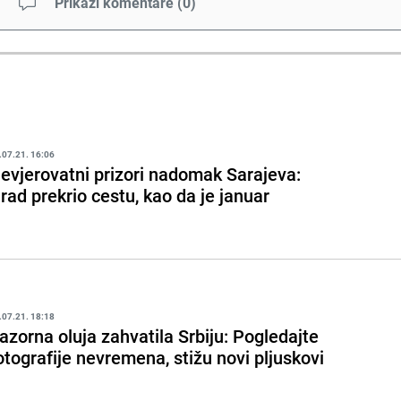
Prikaži komentare
(
0
)
.07.21. 16:06
evjerovatni prizori nadomak Sarajeva:
rad prekrio cestu, kao da je januar
.07.21. 18:18
azorna oluja zahvatila Srbiju: Pogledajte
otografije nevremena, stižu novi pljuskovi