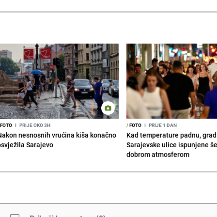
FOTO
I
PRIJE OKO 3H
/
FOTO
I
PRIJE 1 DAN
Nakon nesnosnih vrućina kiša konačno
Kad temperature padnu, grad 
osvježila Sarajevo
Sarajevske ulice ispunjene š
dobrom atmosferom