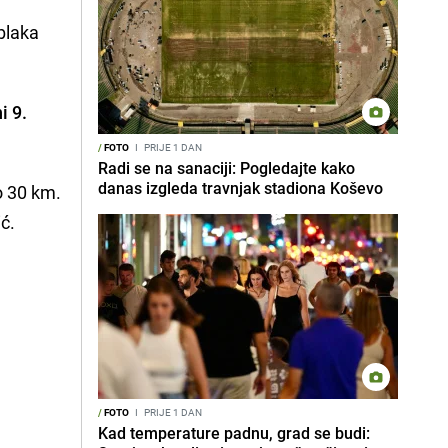
oblaka
i 9.
/
FOTO
I
PRIJE 1 DAN
Radi se na sanaciji: Pogledajte kako
danas izgleda travnjak stadiona Koševo
o 30 km.
ć.
/
FOTO
I
PRIJE 1 DAN
Kad temperature padnu, grad se budi: