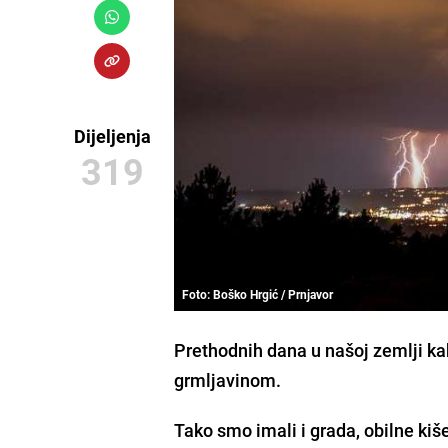
Dijeljenja
319
Foto: Boško Hrgić / Prnjavor
Prethodnih dana u našoj zemlji kak
grmljavinom.
Tako smo imali i grada, obilne kiš