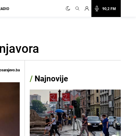
RADIO
90,2 FM
rnjavora
osarajevo.ba
/
Najnovije