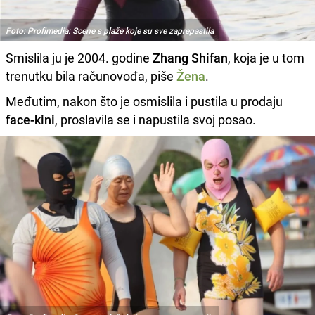
Foto: Profimedia: Scene s plaže koje su sve zaprepastila
Smislila ju je 2004. godine
Zhang Shifan
, koja je u tom
trenutku bila računovođa, piše
Žena
.
Međutim, nakon što je osmislila i pustila u prodaju
face-kini
, proslavila se i napustila svoj posao.