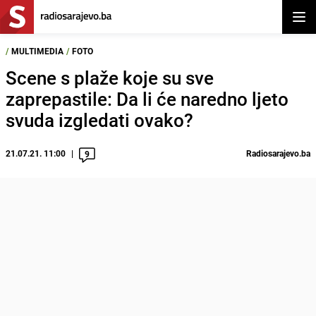
Otvor
/
MULTIMEDIA
/
FOTO
Scene s plaže koje su sve
zaprepastile: Da li će naredno ljeto
svuda izgledati ovako?
21.07.21. 11:00
Radiosarajevo.ba
9