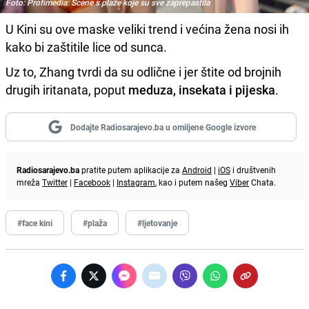
Foto: Profimedia: Scene s plaže koje su sve zaprepastila
U Kini su ove maske veliki trend i većina žena nosi ih
kako bi zaštitile lice od sunca.
Uz to, Zhang tvrdi da su odlične i jer štite od brojnih
drugih iritanata, poput
meduza, insekata i pijeska
.
Dodajte Radiosarajevo.ba u omiljene Google izvore
Radiosarajevo.ba
pratite putem aplikacije za
Android
|
iOS
i društvenih
mreža
Twitter
|
Facebook
|
Instagram
, kao i putem našeg
Viber
Chata.
#face kini
#plaža
#ljetovanje