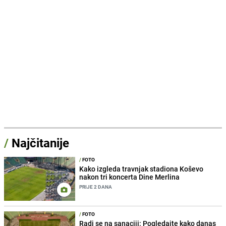
/
Najčitanije
/
FOTO
Kako izgleda travnjak stadiona Koševo
nakon tri koncerta Dine Merlina
PRIJE 2 DANA
/
FOTO
Radi se na sanaciji: Pogledajte kako danas