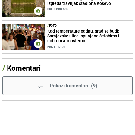
izgleda travnjak stadiona Koševo
PRIJE OKO 16H
/
FOTO
Kad temperature padnu, grad se budi:
Sarajevske ulice ispunjene šetačima i
dobrom atmosferom
PRIJE 1 DAN
/
Komentari
Prikaži komentare
(
9
)