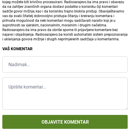
kojeg možete biti krivično procesuirani. Radiosarajevo.ba ima pravo i obavezu
da na zahtjev zvaničnih organa dostavi podatke o korisniku čiji komentari
sadrže govor mržnje, kao i da korisniku trajno blokira pristup. Obaviještavamo
vas da svaki čitatelj dobrovoljno pristupa čitanju i kreiranju komentara i
prihvata mogućnost da neki komentari mogu sadržavati narativ koji je u
suprotnosti sa vjerskim, nacionalnim, moralnim i drugim načelima.
Radiosarajevo.ba ima pravo da obriše sporne ili prijavljene komentare bez
najave i objašnjenja. Radiosarajevo.ba koristi automatski sistem prepoznavanja
i uklanjanja govora mržnje i drugih neprimjerenih sadržaja u komentarima.
VAŠ KOMENTAR
OBJAVITE KOMENTAR