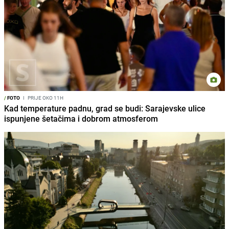
/
FOTO
I
PRIJE OKO 11H
Kad temperature padnu, grad se budi: Sarajevske ulice
ispunjene šetačima i dobrom atmosferom