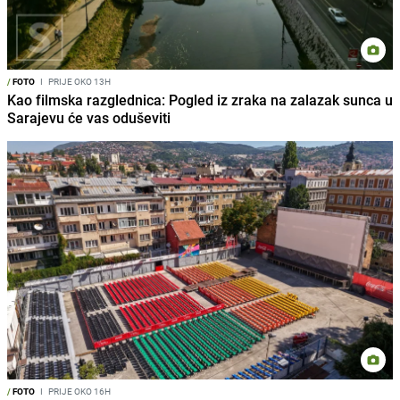
/
FOTO
I
PRIJE OKO 13H
Kao filmska razglednica: Pogled iz zraka na zalazak sunca u
Sarajevu će vas oduševiti
/
FOTO
I
PRIJE OKO 16H