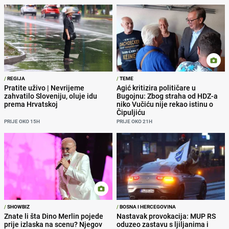
/
REGIJA
/
TEME
Pratite uživo | Nevrijeme
Agić kritizira političare u
zahvatilo Sloveniju, oluje idu
Bugojnu: Zbog straha od HDZ-a
prema Hrvatskoj
niko Vučiću nije rekao istinu o
Čipuljiću
PRIJE OKO 15H
PRIJE OKO 21H
/
SHOWBIZ
/
BOSNA I HERCEGOVINA
Znate li šta Dino Merlin pojede
Nastavak provokacija: MUP RS
prije izlaska na scenu? Njegov
oduzeo zastavu s ljiljanima i