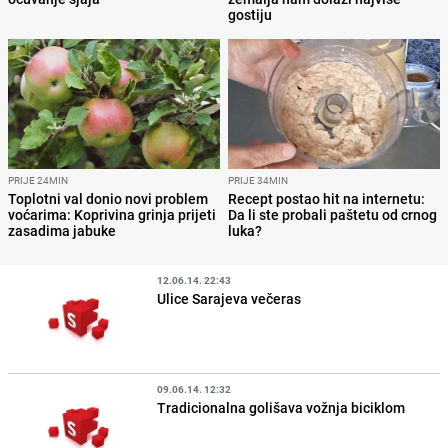
gostiju
PRIJE 24MIN
PRIJE 34MIN
Toplotni val donio novi problem
Recept postao hit na internetu:
voćarima: Koprivina grinja prijeti
Da li ste probali paštetu od crnog
zasadima jabuke
luka?
12.06.14. 22:43
Ulice Sarajeva večeras
09.06.14. 12:32
Tradicionalna golišava vožnja biciklom