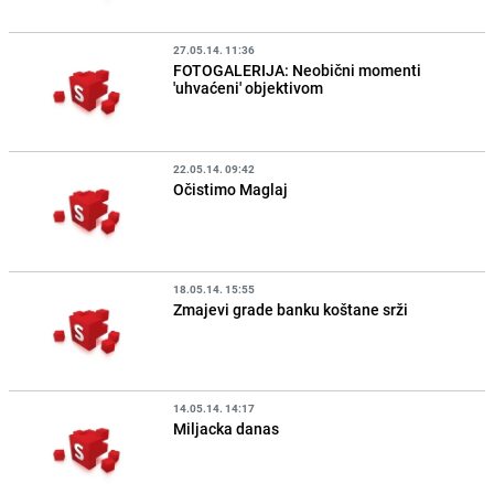
27.05.14. 11:36
FOTOGALERIJA: Neobični momenti
'uhvaćeni' objektivom
22.05.14. 09:42
Očistimo Maglaj
18.05.14. 15:55
Zmajevi grade banku koštane srži
14.05.14. 14:17
Miljacka danas