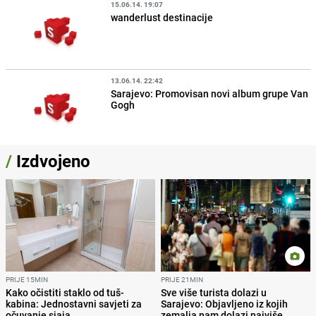
15.06.14. 19:07
wanderlust destinacije
13.06.14. 22:42
Sarajevo: Promovisan novi album grupe Van
Gogh
/
Izdvojeno
PRIJE 15MIN
PRIJE 21MIN
Kako očistiti staklo od tuš-
Sve više turista dolazi u
kabina: Jednostavni savjeti za
Sarajevo: Objavljeno iz kojih
očuvanje sjaja
zemalja nam dolazi najviše