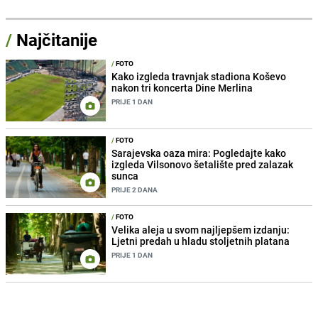
/
Najčitanije
/
FOTO
Kako izgleda travnjak stadiona Koševo
nakon tri koncerta Dine Merlina
PRIJE 1 DAN
/
FOTO
Sarajevska oaza mira: Pogledajte kako
izgleda Vilsonovo šetalište pred zalazak
sunca
PRIJE 2 DANA
/
FOTO
Velika aleja u svom najljepšem izdanju:
Ljetni predah u hladu stoljetnih platana
PRIJE 1 DAN