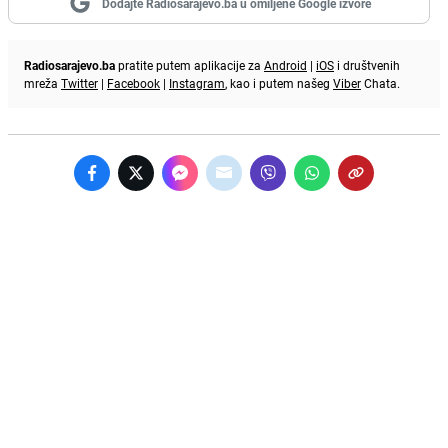
Dodajte Radiosarajevo.ba u omiljene Google izvore
Radiosarajevo.ba
pratite putem aplikacije za
Android
|
iOS
i društvenih
mreža
Twitter
|
Facebook
|
Instagram
, kao i putem našeg
Viber
Chata.