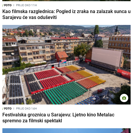
/
FOTO
I
PRIJE OKO 11H
Kao filmska razglednica: Pogled iz zraka na zalazak sunca u
Sarajevu će vas oduševiti
/
FOTO
I
PRIJE OKO 14H
Festivalska groznica u Sarajevu: Ljetno kino Metalac
spremno za filmski spektakl