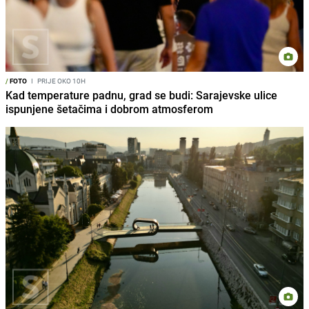
/
FOTO
I
PRIJE OKO 10H
Kad temperature padnu, grad se budi: Sarajevske ulice
ispunjene šetačima i dobrom atmosferom