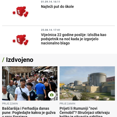
01.09.14. 16:11
Najteži put do škole
25.08.14. 17:41
Vijećnica 22 godine poslije: Izložba kao
podsjetnik na noć kada je izgorjelo
nacionalno blago
/
Izdvojeno
PRIJE 22MIN
PRIJE 24MIN
Baščaršija i Ferhadija danas
Prijeti li Rumuniji "novi
pune: Pogledajte kakva je gužva
Černobil"? Stručnjaci otkrivaju
u srcu Sarajeva
koliko je situacija ozbiljna