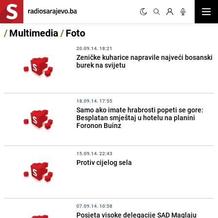
Otvor
/
Multimedia
/
Foto
20.09.14. 18:21
Zeničke kuharice napravile najveći bosanski
burek na svijetu
18.09.14. 17:55
Samo ako imate hrabrosti popeti se gore:
Besplatan smještaj u hotelu na planini
Foronon Buinz
15.09.14. 22:43
Protiv cijelog sela
07.09.14. 10:58
Posjeta visoke delegacije SAD Maglaju