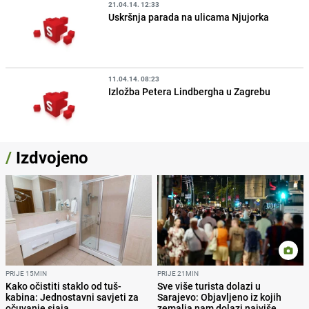
21.04.14. 12:33
Uskršnja parada na ulicama Njujorka
11.04.14. 08:23
Izložba Petera Lindbergha u Zagrebu
/
Izdvojeno
PRIJE 15MIN
PRIJE 21MIN
Kako očistiti staklo od tuš-
Sve više turista dolazi u
kabina: Jednostavni savjeti za
Sarajevo: Objavljeno iz kojih
očuvanje sjaja
zemalja nam dolazi najviše