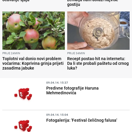
gostiju
PRIJE 24MIN
PRIJE 34MIN
Toplotni val donio novi problem
Recept postao hit na internetu:
voćarima: Koprivina grinja prijeti
Da li ste probali paštetu od crnog
zasadima jabuke
luka?
09.04.14. 15:37
Predivne fotografije Haruna
Mehmedinovića
09.04.14. 15:04
Fotogalerija: 'Festival čeličnog falusa'