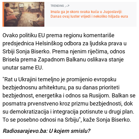
TRENDING
Imala ga je skoro svaka kuća u Jugoslaviji:
Danas ovaj luster vrijedi i nekoliko hiljada eura
Ovako politiku EU prema regionu komentariše
predsjednica Helsinškog odbora za ljudska prava u
Srbiji Sonja Biserko. Prema njenim riječima, odnos
Brisela prema Zapadnom Balkanu oslikava stanje
unutar same EU.
"Rat u Ukrajini temeljno je promijenio evropsku
bezbjednosnu arhitekturu, pa su danas prioriteti
bezbjednost, energetika i odnos sa Rusijom. Balkan se
posmatra prvenstveno kroz prizmu bezbjednosti, dok
su demokratizacija i integracija potisnute u drugi plan.
To se posebno odnosi na Srbiju", kaže Sonja Biserko.
Radiosarajevo.ba: U kojem smislu?