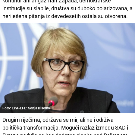
kontinuirani angažman Zapada, demokratske
institucije su slabile, društva su duboko polarizovana, a
neriješena pitanja iz devedesetih ostala su otvorena.
Foto: EPA-EFE: Sonja Biserko
Drugim riječima, održava se mir, ali ne i održiva
politička transformacija. Mogući razlaz između SAD i