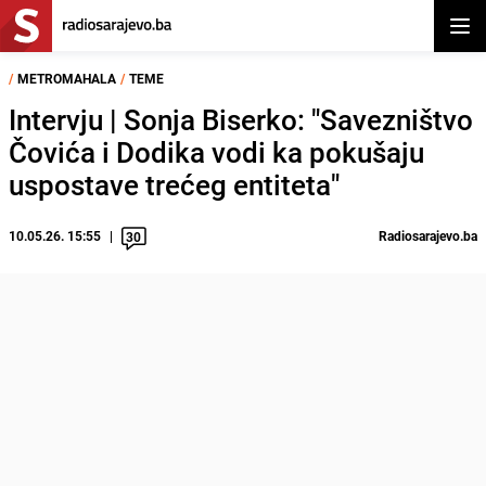
Otvor
/
METROMAHALA
/
TEME
Intervju | Sonja Biserko: "Savezništvo
Čovića i Dodika vodi ka pokušaju
uspostave trećeg entiteta"
10.05.26. 15:55
Radiosarajevo.ba
30