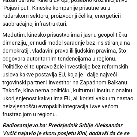
'Pojas i put'. Kineske kompanije prisutne su u
rudarskom sektoru, proizvodnji čelika, energetici i
saobraćajnoj infrastrukturi.
Međutim, kinesko prisustvo ima i jasnu geopolitičku
dimenziju, jer nudi model saradnje bez insistiranja na
demokratiji, vladavini prava ili ljudskim pravima, što
odgovara autoritarnim tendencijama u regionu.
Političke elite upravo žele investiicije bez reformskih
uslova kakve postavlja EU, koja je i dalje najveći
trgovinski partner i investitor na Zapadnom Balkanu.
Takođe, Kina nema političku, kulturnu i institucionalnu
ukorijenjenost kakvu ima EU, ali koristi vakuum nastao
neizvjesnošću evropskih integracija i sve većom
frustracijom u regionu.
Radiosarajevo.ba: Predsjednik Srbije Aleksandar
Vučić najavio je skoru posjetu Kini, dodavši da će se