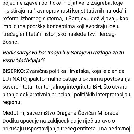
pojedine izjave i političke inicijative iz Zagreba, koje
insistiraju na "ravnopravnosti konstitutivnih naroda" i
reformi izbornog sistema, u Sarajevu doživljavaju kao
implicitna podrška konceptima koji evociraju ideju
'trećeg entiteta' ili istorijsko nasleđe tzv. Herceg-
Bosne.
Radiosarajevo.ba: Imaju li u Sarajevu razloga za tu
vrstu "doživljaja"?
BISERKO
: Zvanična politika Hrvatske, koja je članica
EU i NATO, ipak formalno ostaje u okvirima poštovanja
suvereniteta i teritorijalnog integriteta BiH, što otvara
pitanje deklarativnih principa i političkih interpretacija u
regionu.
Međutim, savezništvo Dragana Čovića i Milorada
Dodika upućuje na zaključak da je riječ upravo o
pokušaju uspostavljanja trećeg entiteta. I na nedavnoj