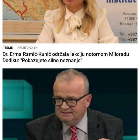
/
TEME
I
PRIJE OKO 8H
Dr. Erma Ramić-Kunić održala lekciju notornom Miloradu
Dodiku: "Pokazujete silno neznanje"