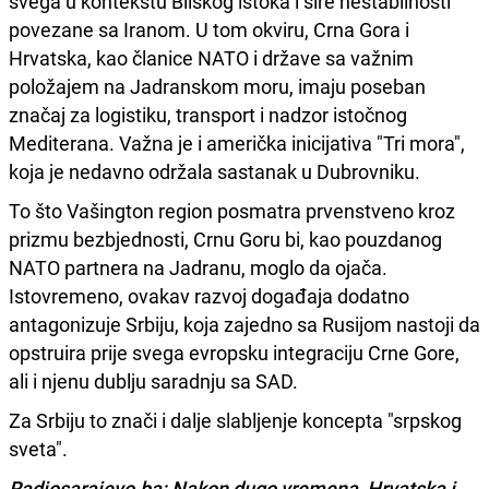
svega u kontekstu Bliskog istoka i šire nestabilnosti
povezane sa Iranom. U tom okviru, Crna Gora i
Hrvatska, kao članice NATO i države sa važnim
položajem na Jadranskom moru, imaju poseban
značaj za logistiku, transport i nadzor istočnog
Mediterana. Važna je i američka inicijativa "Tri mora",
koja je nedavno održala sastanak u Dubrovniku.
To što Vašington region posmatra prvenstveno kroz
prizmu bezbjednosti, Crnu Goru bi, kao pouzdanog
NATO partnera na Jadranu, moglo da ojača.
Istovremeno, ovakav razvoj događaja dodatno
antagonizuje Srbiju, koja zajedno sa Rusijom nastoji da
opstruira prije svega evropsku integraciju Crne Gore,
ali i njenu dublju saradnju sa SAD.
Za Srbiju to znači i dalje slabljenje koncepta "srpskog
sveta".
Radiosarajevo.ba: Nakon dugo vremena, Hrvatska i