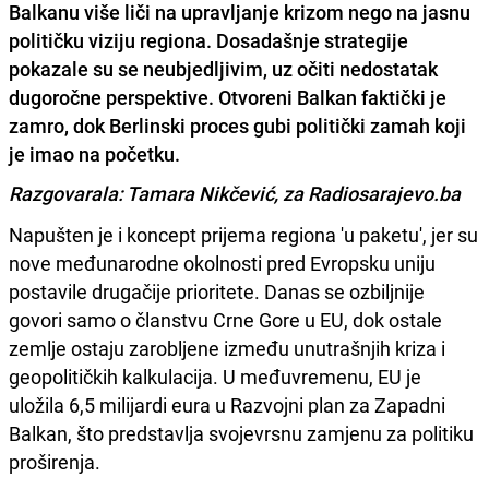
Balkanu više liči na upravljanje krizom nego na jasnu
političku viziju regiona. Dosadašnje strategije
pokazale su se neubjedljivim, uz očiti nedostatak
dugoročne perspektive. Otvoreni Balkan faktički je
zamro, dok Berlinski proces gubi politički zamah koji
je imao na početku.
Razgovarala: Tamara Nikčević, za Radiosarajevo.ba
Napušten je i koncept prijema regiona 'u paketu', jer su
nove međunarodne okolnosti pred Evropsku uniju
postavile drugačije prioritete. Danas se ozbiljnije
govori samo o članstvu Crne Gore u EU, dok ostale
zemlje ostaju zarobljene između unutrašnjih kriza i
geopolitičkih kalkulacija. U međuvremenu, EU je
uložila 6,5 milijardi eura u Razvojni plan za Zapadni
Balkan, što predstavlja svojevrsnu zamjenu za politiku
proširenja.