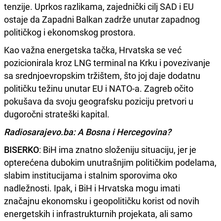
tenzije. Uprkos razlikama, zajednički cilj SAD i EU
ostaje da Zapadni Balkan zadrže unutar zapadnog
političkog i ekonomskog prostora.
Kao važna energetska tačka, Hrvatska se već
pozicionirala kroz LNG terminal na Krku i povezivanje
sa srednjoevropskim tržištem, što joj daje dodatnu
političku težinu unutar EU i NATO-a. Zagreb očito
pokušava da svoju geografsku poziciju pretvori u
dugoročni strateški kapital.
Radiosarajevo.ba: A Bosna i Hercegovina?
BISERKO
: BiH ima znatno složeniju situaciju, jer je
opterećena dubokim unutrašnjim političkim podelama,
slabim institucijama i stalnim sporovima oko
nadležnosti. Ipak, i BiH i Hrvatska mogu imati
značajnu ekonomsku i geopolitičku korist od novih
energetskih i infrastrukturnih projekata, ali samo