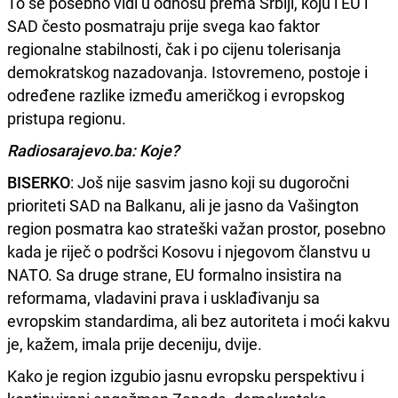
To se posebno vidi u odnosu prema Srbiji, koju i EU i
SAD često posmatraju prije svega kao faktor
regionalne stabilnosti, čak i po cijenu tolerisanja
demokratskog nazadovanja. Istovremeno, postoje i
određene razlike između američkog i evropskog
pristupa regionu.
Radiosarajevo.ba: Koje?
BISERKO
: Još nije sasvim jasno koji su dugoročni
prioriteti SAD na Balkanu, ali je jasno da Vašington
region posmatra kao strateški važan prostor, posebno
kada je riječ o podršci Kosovu i njegovom članstvu u
NATO. Sa druge strane, EU formalno insistira na
reformama, vladavini prava i usklađivanju sa
evropskim standardima, ali bez autoriteta i moći kakvu
je, kažem, imala prije deceniju, dvije.
Kako je region izgubio jasnu evropsku perspektivu i