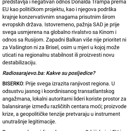
predstavlja i negativan odnos Donalda Trampa prema
EU kao političkom projektu, kao i njegova podrška
krajnje konzervativnim snagama prisutnim širom
evropskih država. Istovremeno, pažnja SAD je prije
svega usmjerena na globalno rivalstvo sa Kinom i
odnos sa Rusijom. Zapadni Balkan više nije prioritet ni
za Vašington ni za Brisel, osim u mjeri u kojoj može
uticati na regionalnu stabilnost ili proizvesti novu
destabilizaciju.
Radiosarajevo.ba: Kakve su posljedice?
BISERKO
: Prije svega izrazita ranjivost regiona. U
odsustvu jasnog i koordinisanog transatlantskog
angažmana, lokalni autoritarni lideri koriste prostor za
balansiranje između različitih centara moći; proizvode
krize, a geopolitičke tenzije pretvaraju u instrument
unutrašnje legitimacije.