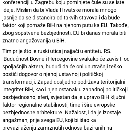
konferenciji u Zagrebu koju pominjete čule su se iste
ideje. Mislim da bi Vlada Hrvatske morala mnogo
jasnije da se distancira od takvih stavova i da bude
faktor koji pomaže BiH na njenom putu ka EU. Takođe,
zbog sopstvene bezbjednosti, EU bi danas morala biti
znatno angažovanija u BiH.
Tim prije što je ruski uticaj najjači u entitetu RS.
Budućnost Bosne i Hercegovine svakako će zavisiti od
spoljašnjih aktera, budući da će oni unutrašnji teško
postići dogovor o njenoj ustavnoj i političkoj
transformaciji. Zapad dosljedno podržava teritorijalni
integritet BiH, kao i njen ostanak u zapadnoj političkoj i
bezbjednosnoj sferi, svjestan da je upravo BiH ključni
faktor regionalne stabilnosti, time i šire evropske
bezbjednosne arhitekture. Nažalost, i dalje izostaje
angažman, prije svega EU, koji bi išao ka
prevazilaženju zamrznutih odnosa baziranih na