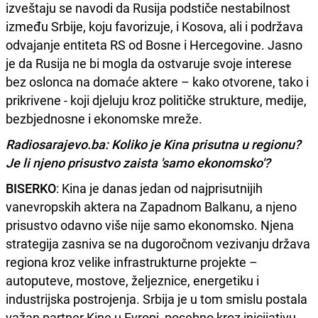
izveštaju se navodi da Rusija podstiče nestabilnost
između Srbije, koju favorizuje, i Kosova, ali i podržava
odvajanje entiteta RS od Bosne i Hercegovine. Jasno
je da Rusija ne bi mogla da ostvaruje svoje interese
bez oslonca na domaće aktere – kako otvorene, tako i
prikrivene - koji djeluju kroz političke strukture, medije,
bezbjednosne i ekonomske mreže.
Radiosarajevo.ba: Koliko je Kina prisutna u regionu?
Je li njeno prisustvo zaista 'samo ekonomsko'?
BISERKO
: Kina je danas jedan od najprisutnijih
vanevropskih aktera na Zapadnom Balkanu, a njeno
prisustvo odavno više nije samo ekonomsko. Njena
strategija zasniva se na dugoročnom vezivanju država
regiona kroz velike infrastrukturne projekte –
autoputeve, mostove, željeznice, energetiku i
industrijska postrojenja. Srbija je u tom smislu postala
važan partner Kine u Evropi, posebno kroz inicijativu