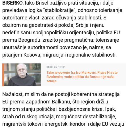
BISERKO
: Iako Brisel pažljivo prati situaciju, i dalje
prevladava logika "stabilokratije", odnosno tolerisanje
autoritarne vlasti zarad očuvanja stabilnosti. S
obzirom na geostrateški položaj Srbije i njenu
nedefinisanu spoljnopolitičku orijentaciju, politika EU
prema Beogradu izrazito je pragmatična: tolerisanje
unutrašnje autoritarnosti povezano je, naime, sa
pitanjem Kosova, migracija i regionalne stabilnosti.
08.05.26. 13:02
Tako je govorio fra Ivo Marković: Prave Hrvate
šizofrenim, vode politiku da Bosna nije naša
zemlja
Nažalost, mislim da ne postoji koherentna strategija
EU prema Zapadnom Balkanu, što region drži u
trajnom stanju političke i bezbjednosne krize. Ipak,
strah od ruskog uticaja, mogućnost destabilizacije,
migrantski tokovi i energetski koridori i dalje EU vezuju