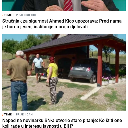
/
TEME
I
PRIJE OKO 10H
Stručnjak za sigurnost Ahmed Kico upozorava: Pred nama
je burna jesen, institucije moraju djelovati
/
TEME
I
PRIJE 1 DAN
Napad na novinarku BN-a otvorio staro pitanje: Ko štiti one
koji rade u interesu javnosti u BiH?