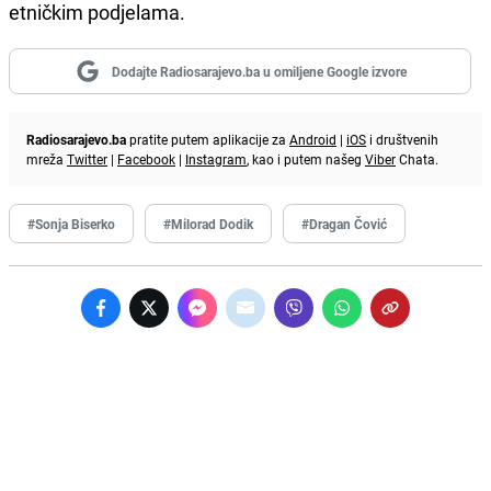
etničkim podjelama.
Dodajte Radiosarajevo.ba u omiljene Google izvore
Radiosarajevo.ba
pratite putem aplikacije za
Android
|
iOS
i društvenih
mreža
Twitter
|
Facebook
|
Instagram
, kao i putem našeg
Viber
Chata.
#Sonja Biserko
#Milorad Dodik
#Dragan Čović