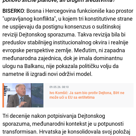
BISERKO
: Bosna i Hercegovina funkcioniše kao prostor
"upravljanog konflikta", u kojem tri konstitutivne strane
ne uspijevaju da postignu konsenzus o suštinskoj
reviziji Dejtonskog sporazuma. Takva revizija bila bi
preduslov stabilnijeg institucionalnog okvira i realnije
evropske perspektive zemlje. Međutim, ni zapadna
međunarodna zajednica, dok je imala dominantnu
ulogu na Balkanu, nije pokazala političku volju da
nametne ili izgradi novi održivi model.
09.05.26. 08:10
Ivo Komšić: Ja sam bio protiv Dejtona, BiH ne
može ući u EU sa entitetima
Tri decenije nakon potpisivanja Dejtonskog
sporazuma, međunarodni kontekst je u potpunosti
transformisan. Hrvatska je konsolidovala svoj položaj