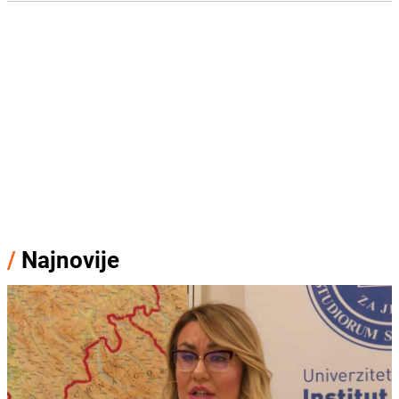
/
Najnovije