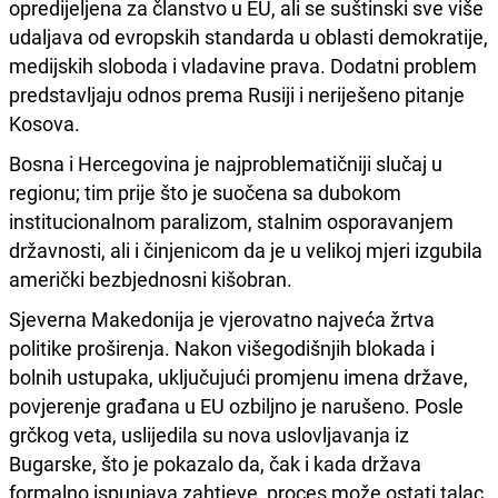
opredijeljena za članstvo u EU, ali se suštinski sve više
udaljava od evropskih standarda u oblasti demokratije,
medijskih sloboda i vladavine prava. Dodatni problem
predstavljaju odnos prema Rusiji i neriješeno pitanje
Kosova.
Bosna i Hercegovina je najproblematičniji slučaj u
regionu; tim prije što je suočena sa dubokom
institucionalnom paralizom, stalnim osporavanjem
državnosti, ali i činjenicom da je u velikoj mjeri izgubila
američki bezbjednosni kišobran.
Sjeverna Makedonija je vjerovatno najveća žrtva
politike proširenja. Nakon višegodišnjih blokada i
bolnih ustupaka, uključujući promjenu imena države,
povjerenje građana u EU ozbiljno je narušeno. Posle
grčkog veta, uslijedila su nova uslovljavanja iz
Bugarske, što je pokazalo da, čak i kada država
formalno ispunjava zahtjeve, proces može ostati talac