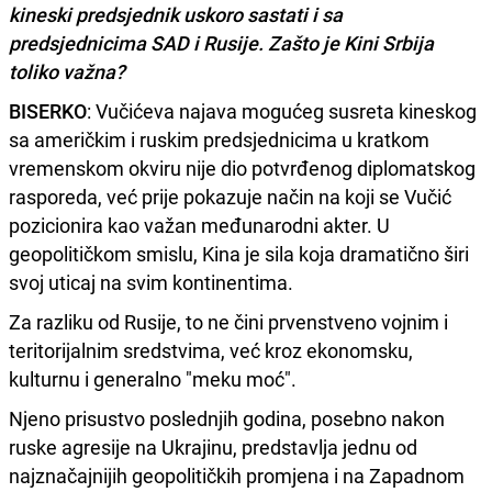
kineski predsjednik uskoro sastati i sa
predsjednicima SAD i Rusije. Zašto je Kini Srbija
toliko važna?
BISERKO
: Vučićeva najava mogućeg susreta kineskog
sa američkim i ruskim predsjednicima u kratkom
vremenskom okviru nije dio potvrđenog diplomatskog
rasporeda, već prije pokazuje način na koji se Vučić
pozicionira kao važan međunarodni akter. U
geopolitičkom smislu, Kina je sila koja dramatično širi
svoj uticaj na svim kontinentima.
Za razliku od Rusije, to ne čini prvenstveno vojnim i
teritorijalnim sredstvima, već kroz ekonomsku,
kulturnu i generalno "meku moć".
Njeno prisustvo poslednjih godina, posebno nakon
ruske agresije na Ukrajinu, predstavlja jednu od
najznačajnijih geopolitičkih promjena i na Zapadnom