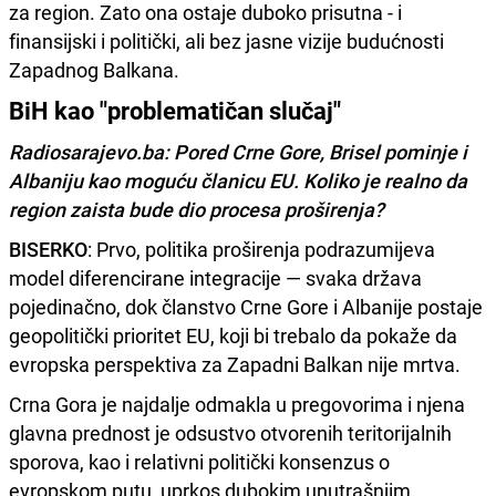
za region. Zato ona ostaje duboko prisutna - i
finansijski i politički, ali bez jasne vizije budućnosti
Zapadnog Balkana.
BiH kao "problematičan slučaj"
Radiosarajevo.ba: Pored Crne Gore, Brisel pominje i
Albaniju kao moguću članicu EU. Koliko je realno da
region zaista bude dio procesa proširenja?
BISERKO
: Prvo, politika proširenja podrazumijeva
model diferencirane integracije — svaka država
pojedinačno, dok članstvo Crne Gore i Albanije postaje
geopolitički prioritet EU, koji bi trebalo da pokaže da
evropska perspektiva za Zapadni Balkan nije mrtva.
Crna Gora je najdalje odmakla u pregovorima i njena
glavna prednost je odsustvo otvorenih teritorijalnih
sporova, kao i relativni politički konsenzus o
evropskom putu, uprkos dubokim unutrašnjim