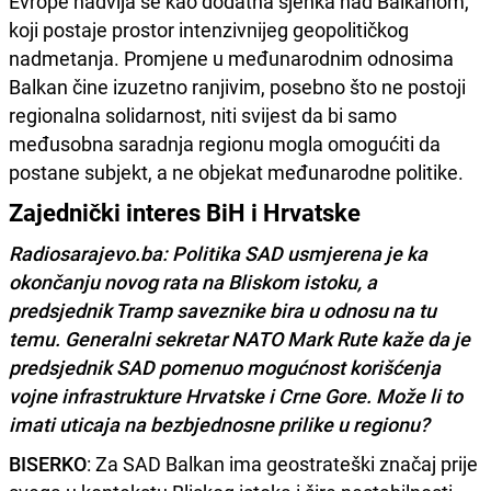
Evrope nadvija se kao dodatna sjenka nad Balkanom,
koji postaje prostor intenzivnijeg geopolitičkog
nadmetanja. Promjene u međunarodnim odnosima
Balkan čine izuzetno ranjivim, posebno što ne postoji
regionalna solidarnost, niti svijest da bi samo
međusobna saradnja regionu mogla omogućiti da
postane subjekt, a ne objekat međunarodne politike.
Zajednički interes BiH i Hrvatske
Radiosarajevo.ba: Politika SAD usmjerena je ka
okončanju novog rata na Bliskom istoku, a
predsjednik Tramp saveznike bira u odnosu na tu
temu. Generalni sekretar NATO Mark Rute kaže da je
predsjednik SAD pomenuo mogućnost korišćenja
vojne infrastrukture Hrvatske i Crne Gore. Može li to
imati uticaja na bezbjednosne prilike u regionu?
BISERKO
: Za SAD Balkan ima geostrateški značaj prije