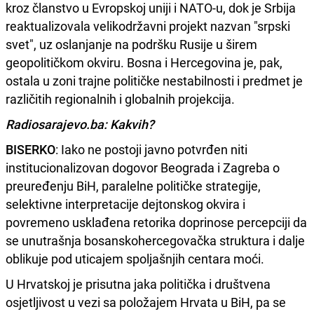
kroz članstvo u Evropskoj uniji i NATO-u, dok je Srbija
reaktualizovala velikodržavni projekt nazvan "srpski
svet", uz oslanjanje na podršku Rusije u širem
geopolitičkom okviru. Bosna i Hercegovina je, pak,
ostala u zoni trajne političke nestabilnosti i predmet je
različitih regionalnih i globalnih projekcija.
Radiosarajevo.ba: Kakvih?
BISERKO
: Iako ne postoji javno potvrđen niti
institucionalizovan dogovor Beograda i Zagreba o
preuređenju BiH, paralelne političke strategije,
selektivne interpretacije dejtonskog okvira i
povremeno usklađena retorika doprinose percepciji da
se unutrašnja bosanskohercegovačka struktura i dalje
oblikuje pod uticajem spoljašnjih centara moći.
U Hrvatskoj je prisutna jaka politička i društvena
osjetljivost u vezi sa položajem Hrvata u BiH, pa se