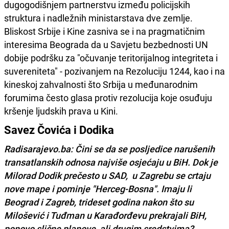
dugogodišnjem partnerstvu između policijskih
struktura i nadležnih ministarstava dve zemlje.
Bliskost Srbije i Kine zasniva se i na pragmatičnim
interesima Beograda da u Savjetu bezbednosti UN
dobije podršku za "očuvanje teritorijalnog integriteta i
suvereniteta" - pozivanjem na Rezoluciju 1244, kao i na
kineskoj zahvalnosti što Srbija u međunarodnim
forumima često glasa protiv rezolucija koje osuđuju
kršenje ljudskih prava u Kini.
Savez Čovića i Dodika
Radisarajevo.ba: Čini se da se posljedice narušenih
transatlanskih odnosa najviše osjećaju u BiH. Dok je
Milorad Dodik prečesto u SAD, u Zagrebu se crtaju
nove mape i pominje "Herceg-Bosna". Imaju li
Beograd i Zagreb, trideset godina nakon što su
Milošević i Tuđman u Karađorđevu prekrajali BiH,
ponovo slične planove, ali drugim sredstvima?