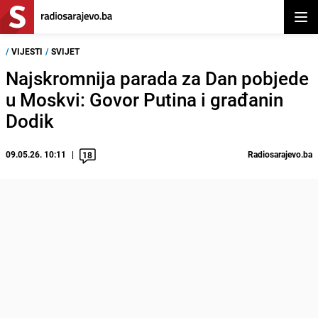
Otvor
/
VIJESTI
/
SVIJET
Najskromnija parada za Dan pobjede
u Moskvi: Govor Putina i građanin
Dodik
09.05.26. 10:11
Radiosarajevo.ba
18