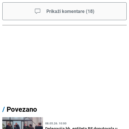
Prikaži komentare
(
18
)
/
Povezano
08.05.26. 10:00
Delegacija bh. entiteta RS doputovala u