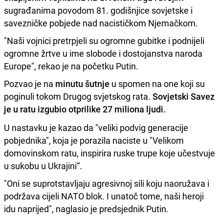
sugrađanima povodom 81. godišnjice sovjetske i
savezničke pobjede nad nacističkom Njemačkom.
"Naši vojnici pretrpjeli su ogromne gubitke i podnijeli
ogromne žrtve u ime slobode i dostojanstva naroda
Europe", rekao je na početku Putin.
Pozvao je na
minutu šutnje
u spomen na one koji su
poginuli tokom Drugog svjetskog rata.
Sovjetski Savez
je u ratu izgubio otprilike 27 miliona ljudi.
U nastavku je kazao da "veliki podvig generacije
pobjednika", koja je porazila naciste u "Velikom
domovinskom ratu, inspirira ruske trupe koje učestvuje
u sukobu u Ukrajini“.
"Oni se suprotstavljaju agresivnoj sili koju naoružava i
podržava cijeli NATO blok. I unatoč tome, naši heroji
idu naprijed", naglasio je predsjednik Putin.