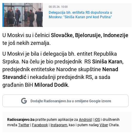
08.05.26. 10:00
Delegacija bh. entiteta RS doputovala u
Moskvu: "Siniša Karan prvi kod Putina"
U Moskvi su i čelnici
Slovačke, Bjelorusije, Indonezije
te još nekih zemalja.
U Moskvi je bila i delegacija bh. entitet Republika
Srpska. Na čelu je bio predsjednik RS
Siniša Karan
,
predsjednik entitetske Narodne skupštine
Nenad
Stevandić
i nekadašnji predsjednik RS, a sada
građanin BiH
Milorad Dodik
.
Dodajte Radiosarajevo.ba u omiljene Google izvore
Radiosarajevo.ba
pratite putem aplikacije za
Android
|
iOS
i društvenih
mreža
Twitter
|
Facebook
|
Instagram
, kao i putem našeg
Viber
Chata.