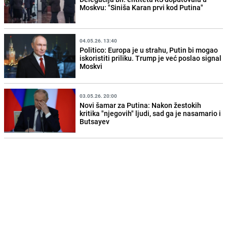
Moskvu: "Siniša Karan prvi kod Putina"
04.05.26. 13:40
Politico: Europa je u strahu, Putin bi mogao
iskoristiti priliku. Trump je već poslao signal
Moskvi
03.05.26. 20:00
Novi šamar za Putina: Nakon žestokih
kritika "njegovih" ljudi, sad ga je nasamario i
Butsayev