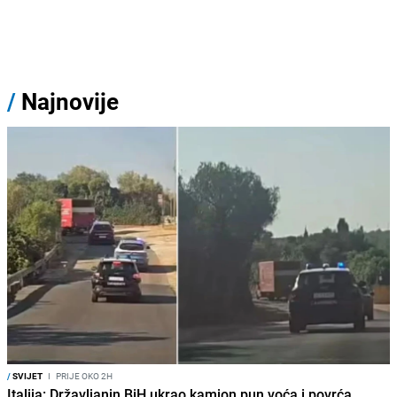
/
Najnovije
/
SVIJET
I
PRIJE OKO 2H
Italija: Državljanin BiH ukrao kamion pun voća i povrća,