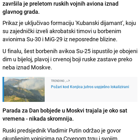
završila je preletom ruskih vojnih aviona iznad
glavnog grada.
Prikaz je uključivao formaciju 'Kubanski dijamant', koju
su zajednički izveli akrobatski timovi u borbenim
avionima Su-30 i MiG-29 iz neposredne blizine.
U finalu, šest borbenih avikoa Su-25 ispustilo je obojeni
dim u bijeloj, plavoj i crvenoj boji ruske zastave preko
neba iznad Moskve.
TRENDING
Požari kod Konjica jutros uspješno lokalizirani
Parada za Dan bobjede u Moskvi trajala je oko sat
vremena - nikada skromnija.
Ruski predsjednik Vladimir Putin održao je govor
okupljenim vojnicima na Crvenom trgu i svojim