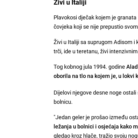
Živi u Italiji
Plavokosi dječak kojem je granata 
čovjeka koji se nije prepustio svo
Živi u Italiji sa suprugom Adisom 
trči, ide u teretanu, živi intenzivn
Tog kobnog jula 1994. godine
Alad
oborila na tlo na kojem je, u lokvi k
Dijelovi njegove desne noge ostali 
bolnicu.
"Jedan geler je prošao između ost
ležanja u bolnici i osjećaja kako 
gledao kroz hlače, tražio svoju nog