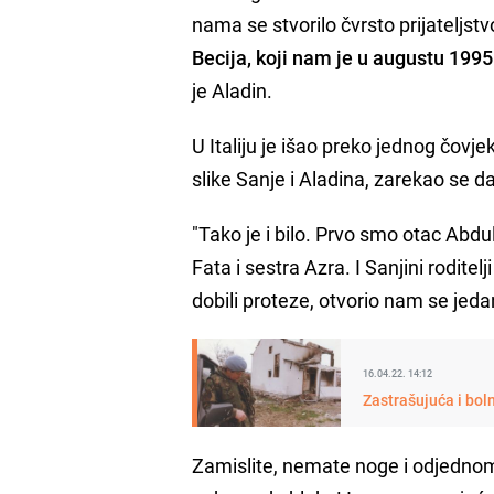
nama se stvorilo čvrsto prijateljstv
Becija, koji nam je u augustu 1995
je Aladin.
U Italiju je išao preko jednog čovje
slike Sanje i Aladina, zarekao se d
"Tako je i bilo. Prvo smo otac Abdul
Fata i sestra Azra. I Sanjini roditelj
dobili proteze, otvorio nam se jeda
16.04.22. 14:12
Zastrašujuća i bol
Zamislite, nemate noge i odjedno