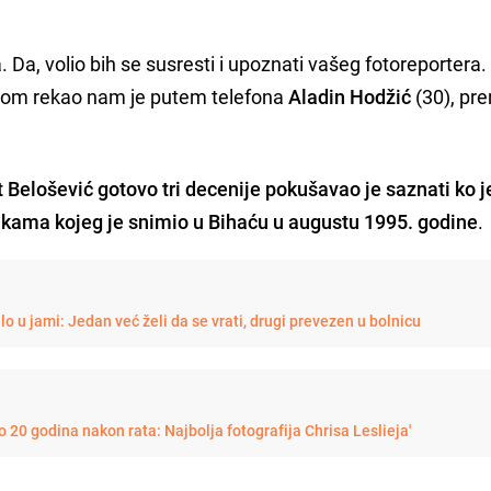
Da, volio bih se susresti i upoznati vašeg fotoreportera. 
asom rekao nam je putem telefona
Aladin Hodžić
(30), pre
 Belošević gotovo tri decenije pokušavao je saznati ko j
akama kojeg je snimio u Bihaću u augustu 1995. godine
.
ilo u jami: Jedan već želi da se vrati, drugi prevezen u bolnicu
o 20 godina nakon rata: Najbolja fotografija Chrisa Leslieja'