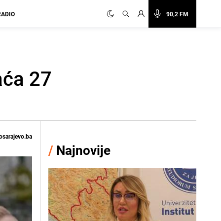
RADIO
90,2 FM
aća 27
osarajevo.ba
/
Najnovije