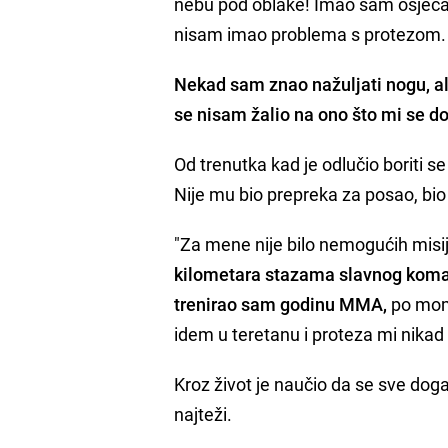
nebu pod oblake! Imao sam osjećaj
nisam imao problema s protezom.
Nekad sam znao nažuljati nogu, ali
se nisam žalio na ono što mi se d
Od trenutka kad je odlučio boriti se
Nije mu bio prepreka za posao, bio 
"Za mene nije bilo nemogućih misija a
kilometara stazama slavnog koman
trenirao sam godinu MMA,
po mome
idem u teretanu i proteza mi nikad 
Kroz život je naučio da se sve doga
najteži.