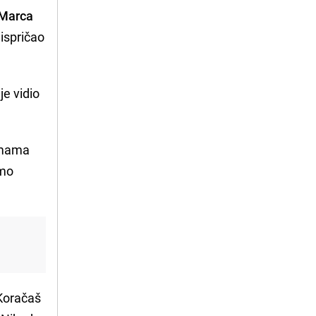
 Marca
, ispričao
je vidio
i mama
smo
 Koračaš