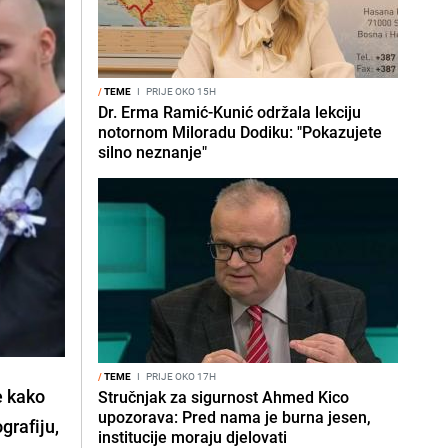
/
TEME
I
PRIJE OKO 15H
Dr. Erma Ramić-Kunić održala lekciju
notornom Miloradu Dodiku: "Pokazujete
silno neznanje"
/
TEME
I
PRIJE OKO 17H
e kako
Stručnjak za sigurnost Ahmed Kico
upozorava: Pred nama je burna jesen,
grafiju,
institucije moraju djelovati