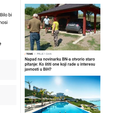
Bilo bi
nosi
e
/
TEME
I
PRIJE 1 DAN
Napad na novinarku BN-a otvorio staro
pitanje: Ko štiti one koji rade u interesu
javnosti u BiH?