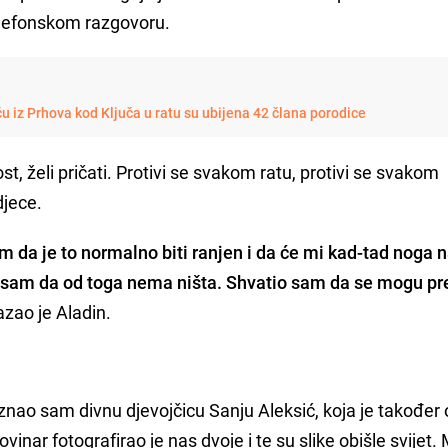
telefonskom razgovoru.
iz Prhova kod Ključa u ratu su ubijena 42 člana porodice
st, želi pričati. Protivi se svakom ratu, protivi se svakom
djece.
 da je to normalno biti ranjen i da će mi kad-tad noga n
 sam da od toga nema ništa. Shvatio sam da se mogu pre
kazao je Aladin.
ao sam divnu djevojčicu Sanju Aleksić, koja je također 
vinar fotografirao je nas dvoje i te su slike obišle svijet