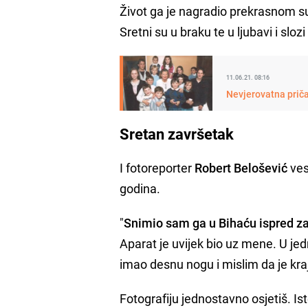
Život ga je nagradio prekrasnom 
Sretni su u braku te u ljubavi i slo
11.06.21. 08:16
Nevjerovatna priča
Sretan završetak
I fotoreporter
Robert Belošević
ves
godina.
"
Snimio sam ga u Bihaću ispred z
Aparat je uvijek bio uz mene. U j
imao desnu nogu i mislim da je kraj
Fotografiju jednostavno osjetiš. Is