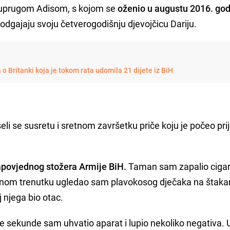
suprugom Adisom, s kojom se
oženio u augustu 2016. god
zi odgajaju svoju četverogodišnju djevojčicu Dariju.
 o Britanki koja je tokom rata udomila 21 dijete iz BiH
eli se susretu i sretnom završetku priče koju je počeo pri
apovjednog stožera Armije BiH.
Taman sam zapalio cigar
ednom trenutku ugledao sam plavokosog dječaka na štaka
 njega bio otac.
te sekunde sam uhvatio aparat i lupio nekoliko negativa. 