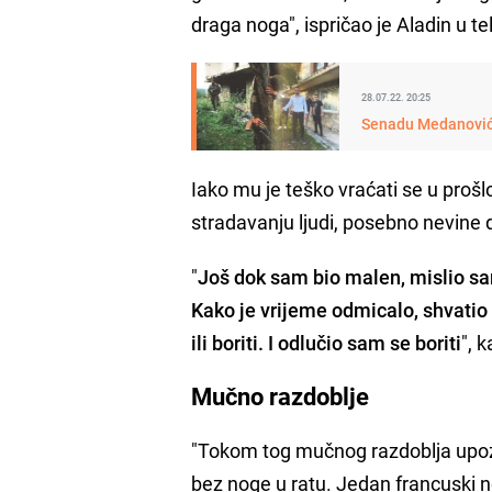
draga noga", ispričao je Aladin u 
28.07.22. 20:25
Senadu Medanoviću 
Iako mu je teško vraćati se u prošlo
stradavanju ljudi, posebno nevine 
"
Još dok sam bio malen, mislio sam
Kako je vrijeme odmicalo, shvatio
ili boriti. I odlučio sam se boriti
", 
Mučno razdoblje
"Tokom tog mučnog razdoblja upozn
bez noge u ratu. Jedan francuski no