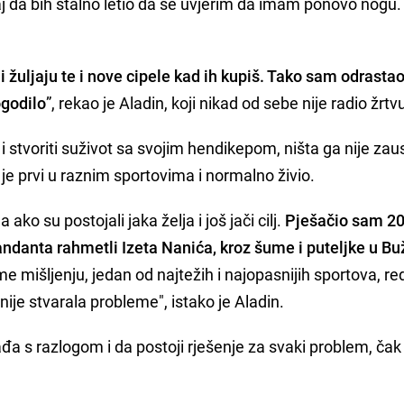
 da bih stalno letio da se uvjerim da imam ponovo nogu.
 žuljaju te i nove cipele kad ih kupiš. Tako sam odrastao
ogodilo
”, rekao je Aladin, koji nikad od sebe nije radio žrtv
 i stvoriti suživot sa svojim hendikepom, ništa ga nije zaus
je prvi u raznim sportovima i normalno živio.
ko su postojali jaka želja i još jači cilj.
Pješačio sam 2
danta rahmetli Izeta Nanića, kroz šume i puteljke u Bu
 mišljenju, jedan od najtežih i najopasnijih sportova, r
nije stvarala probleme", istako je Aladin.
đa s razlogom i da postoji rješenje za svaki problem, čak 