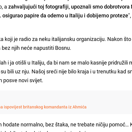
o, a
zahvaljujući toj fotografiji, upoznali smo dobrotvora
. osigurao papire da odemo u Italiju i dobijemo proteze
"
ka koji je radio za neku italijansku organizaciju. Nakon što 
a bez njih neće napustiti Bosnu.
ah i ja otišli u Italiju, da bi nam se malo kasnije pridružil
i su bili uz nju. Našoj sreći nije bilo kraja i u trenutku kad 
n posve novi svijet.
na ispovijest britanskog komandanta iz Ahmića
m hodate normalno, bez štaka, ne trebate ničiju pomoć…