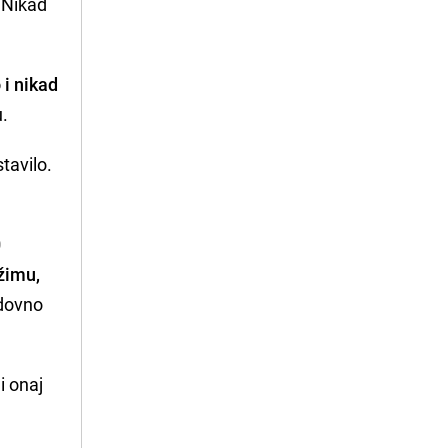
 Nikad
 i nikad
u.
tavilo.
0
žimu,
edovno
i onaj