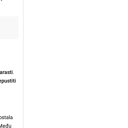
arasti
.
pustiti
ostala
. Među