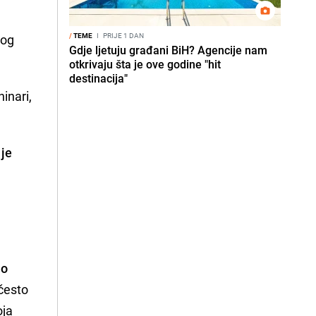
/
TEME
I
PRIJE 1 DAN
dog
Gdje ljetuju građani BiH? Agencije nam
otkrivaju šta je ove godine "hit
destinacija"
inari,
 je
u
no
često
oja