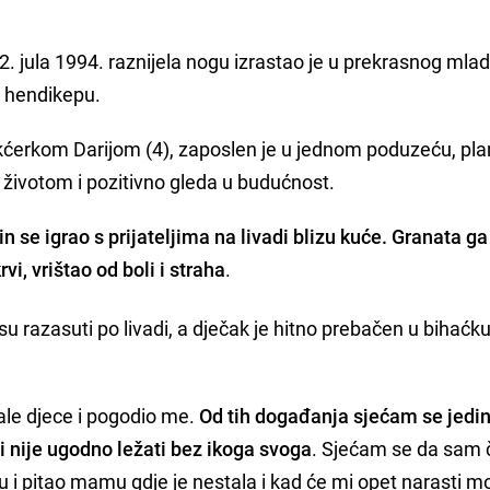
2. jula 1994. raznijela nogu izrastao je u prekrasnog mla
m hendikepu.
i kćerkom Darijom (4), zaposlen je u jednom poduzeću, plan
im životom i pozitivno gleda u budućnost.
in se igrao s prijateljima na livadi blizu kuće. Granata ga
rvi, vrištao od boli i straha
.
su razasuti po livadi, a dječak je hitno prebačen u bihaćk
ale djece i pogodio me.
Od tih događanja sjećam se jedi
mi nije ugodno ležati bez ikoga svoga
. Sjećam se da sam 
u i pitao mamu gdje je nestala i kad će mi opet narasti m