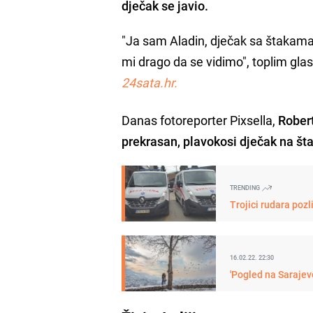
dječak se javio.
"Ja sam Aladin, dječak sa štakama. 
mi drago da se vidimo", toplim gl
24sata.hr.
Danas fotoreporter Pixsella,
Robert
prekrasan, plavokosi dječak na št
TRENDING
Trojici rudara pozl
16.02.22. 22:30
'Pogled na Sarajev