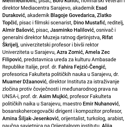
Mehmedinović
, pisac,
Boro Kontić
, novinarski veteran i
direktor Mediacentra Sarajevo, akademik
Esad
Duraković
, akademik
Blagoje Govedarica, Zlatko
Topčić
, pisac i filmski scenarist,
Dino Mustafić
, reditelj,
Almir Bašović
, pisac,
Jasminko Halilović
, osnivač i
generalni direktor Muzeja ratnog djetinjstva,
Rifat
Škrijelj
, univerzitetski profesor i bivši rektor
Univerziteta u Sarajevu,
Azra Zornić, Amela Zec
Filipović
, predstavnica ureda za kulturu Ambasade
Republike Italije, prof. dr.
Fahira Fejzić-Čengić
,
profesorica Fakulteta političkih nauka u Sarajevu, dr.
Muamer Džaanović
, direktor Instituta za istraživanje
zločina protiv čovječnosti i međunarodnog prava na
UNSA-i, prof. dr.
Asim Mujkić
, profesor Fakulteta
političkih naika u Sarajevu, maestro
Emir Nuhanović
,
bosanskohercegovački dirigent i kompozitor profesor,
Amina Šiljak-Jesenković
, orijentalist, turkolog, arabist,
naučna savjetnica na Orijentalnom institutu,
Alija