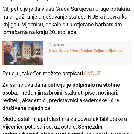
Cilj peticije je da vlasti Grada Sarajeva i druge potaknu
na angažiranje u rješavanje statusa NUB-a i povratka
knjiga u Vijećnicu, dokale su protjerane barbarskim
lomačama na kraju 20. stoljeća.
21.05.26. 08:54
S ove strane Drine | Banjac: Knjige u Vijećnicu!
Peticiju, također, možete potpisati
OVDJE
.
Za samo dva dana
peticiju je potpisalo na stotine
osoba
, među njima brojni istaknuti pisci, novinari,
reditelji, akademici, predstavnici akademske i šire
društvene zajednice.
Među ostalim, apel vlastima za povratak Biblioteke u
Vijećnicu potpisali su, uz ostale:
Semezdin