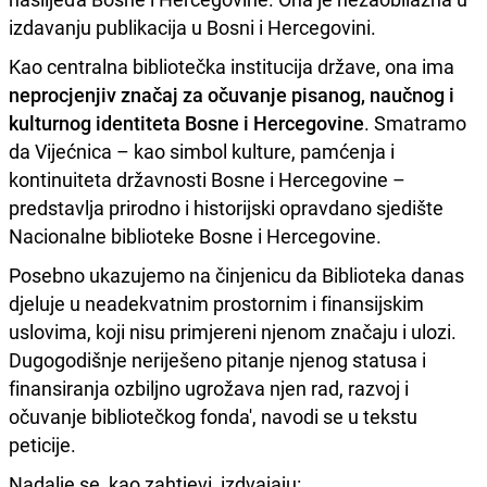
izdavanju publikacija u Bosni i Hercegovini.
Kao centralna bibliotečka institucija države, ona ima
neprocjenjiv značaj za očuvanje pisanog, naučnog i
kulturnog identiteta Bosne i Hercegovine
. Smatramo
da Vijećnica – kao simbol kulture, pamćenja i
kontinuiteta državnosti Bosne i Hercegovine –
predstavlja prirodno i historijski opravdano sjedište
Nacionalne biblioteke Bosne i Hercegovine.
Posebno ukazujemo na činjenicu da Biblioteka danas
djeluje u neadekvatnim prostornim i finansijskim
uslovima, koji nisu primjereni njenom značaju i ulozi.
Dugogodišnje neriješeno pitanje njenog statusa i
finansiranja ozbiljno ugrožava njen rad, razvoj i
očuvanje bibliotečkog fonda', navodi se u tekstu
peticije.
Nadalje se, kao zahtjevi, izdvajaju: