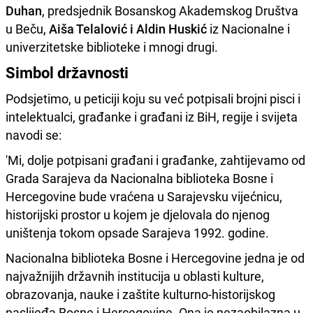
Duhan
, predsjednik Bosanskog Akademskog Društva
u Beču,
Aiša Telalović i Aldin Huskić
iz Nacionalne i
univerzitetske biblioteke i mnogi drugi.
Simbol državnosti
Podsjetimo, u peticiji koju su već potpisali brojni pisci i
intelektualci, građanke i građani iz BiH, regije i svijeta
navodi se:
'Mi, dolje potpisani građani i građanke, zahtijevamo od
Grada Sarajeva da Nacionalna biblioteka Bosne i
Hercegovine bude vraćena u Sarajevsku vijećnicu,
historijski prostor u kojem je djelovala do njenog
uništenja tokom opsade Sarajeva 1992. godine.
Nacionalna biblioteka Bosne i Hercegovine jedna je od
najvažnijih državnih institucija u oblasti kulture,
obrazovanja, nauke i zaštite kulturno-historijskog
naslijeđa Bosne i Hercegovine. Ona je nezaobilazna u