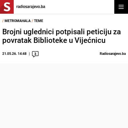
Otvor
/
METROMAHALA
/
TEME
Brojni uglednici potpisali peticiju za
povratak Biblioteke u Vijećnicu
21.05.26. 14:48
Radiosarajevo.ba
3