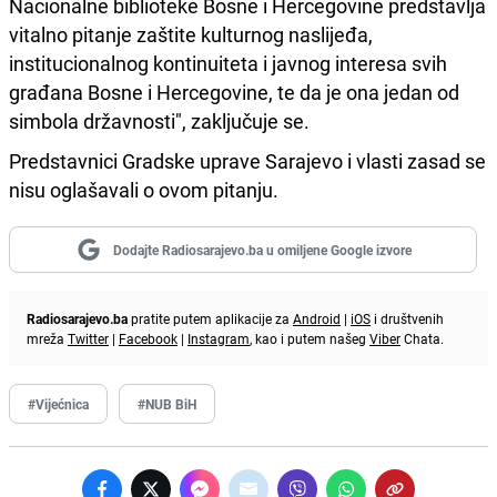
Nacionalne biblioteke Bosne i Hercegovine predstavlja
vitalno pitanje zaštite kulturnog naslijeđa,
institucionalnog kontinuiteta i javnog interesa svih
građana Bosne i Hercegovine, te da je ona jedan od
simbola državnosti", zaključuje se.
Predstavnici Gradske uprave Sarajevo i vlasti zasad se
nisu oglašavali o ovom pitanju.
Dodajte Radiosarajevo.ba u omiljene Google izvore
Radiosarajevo.ba
pratite putem aplikacije za
Android
|
iOS
i društvenih
mreža
Twitter
|
Facebook
|
Instagram
, kao i putem našeg
Viber
Chata.
#Vijećnica
#NUB BiH