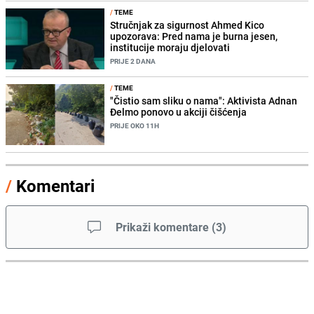
/
TEME
Stručnjak za sigurnost Ahmed Kico
upozorava: Pred nama je burna jesen,
institucije moraju djelovati
PRIJE 2 DANA
/
TEME
"Čistio sam sliku o nama": Aktivista Adnan
Đelmo ponovo u akciji čišćenja
PRIJE OKO 11H
/
Komentari
Prikaži komentare
(
3
)