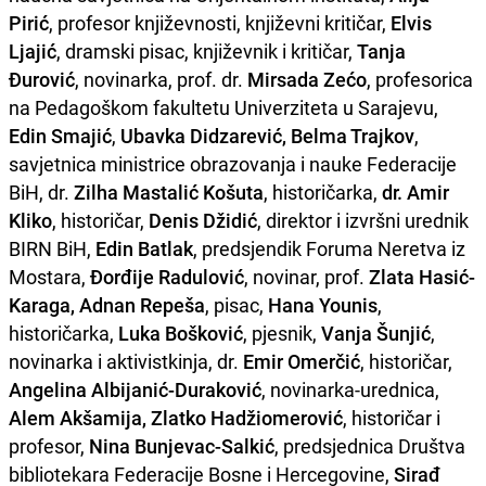
Pirić
, profesor književnosti, književni kritičar,
Elvis
Ljajić
, dramski pisac, književnik i kritičar,
Tanja
Đurović
, novinarka, prof. dr.
Mirsada Zećo
, profesorica
na Pedagoškom fakultetu Univerziteta u Sarajevu,
Edin Smajić
,
Ubavka Didzarević, Belma Trajkov
,
savjetnica ministrice obrazovanja i nauke Federacije
BiH, dr.
Zilha Mastalić Košuta
, historičarka,
dr. Amir
Kliko
, historičar,
Denis Džidić
, direktor i izvršni urednik
BIRN BiH,
Edin Batlak
, predsjendik Foruma Neretva iz
Mostara,
Đorđije Radulović
, novinar, prof.
Zlata Hasić-
Karaga, Adnan Repeša
, pisac,
Hana Younis
,
historičarka,
Luka Bošković
, pjesnik,
Vanja Šunjić
,
novinarka i aktivistkinja, dr.
Emir Omerčić
, historičar,
Angelina Albijanić-Duraković
, novinarka-urednica,
Alem Akšamija, Zlatko Hadžiomerović
, historičar i
profesor,
Nina Bunjevac-Salkić
, predsjednica Društva
bibliotekara Federacije Bosne i Hercegovine,
Sirađ