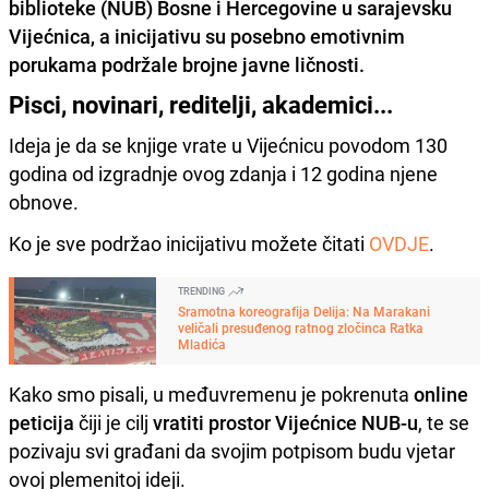
biblioteke (NUB) Bosne i Hercegovine u sarajevsku
Vijećnica, a inicijativu su posebno emotivnim
porukama podržale brojne javne ličnosti.
Pisci, novinari, reditelji, akademici...
Ideja je da se knjige vrate u Vijećnicu povodom 130
godina od izgradnje ovog zdanja i 12 godina njene
obnove.
Ko je sve podržao inicijativu možete čitati
OVDJE
.
TRENDING
Sramotna koreografija Delija: Na Marakani
veličali presuđenog ratnog zločinca Ratka
Mladića
Kako smo pisali, u međuvremenu je pokrenuta
online
peticija
čiji je cilj
vratiti prostor Vijećnice NUB-u
, te se
pozivaju svi građani da svojim potpisom budu vjetar
ovoj plemenitoj ideji.