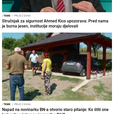
/
TEME
I
PRIJE 2 DANA
Stručnjak za sigurnost Ahmed Kico upozorava: Pred nama
je burna jesen, institucije moraju djelovati
/
TEME
I
PRIJE 2 DANA
Napad na novinarku BN-a otvorio staro pitanje: Ko štiti one