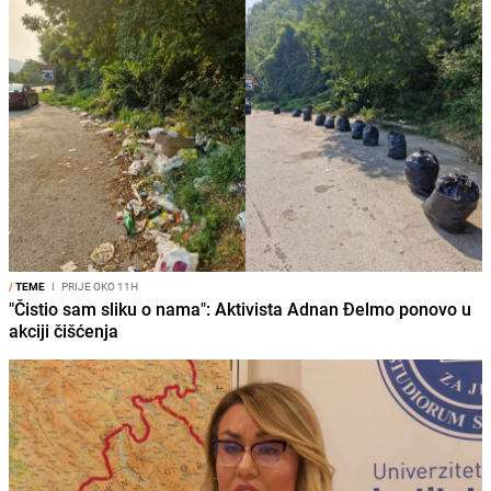
/
TEME
I
PRIJE OKO 11H
"Čistio sam sliku o nama": Aktivista Adnan Đelmo ponovo u
akciji čišćenja