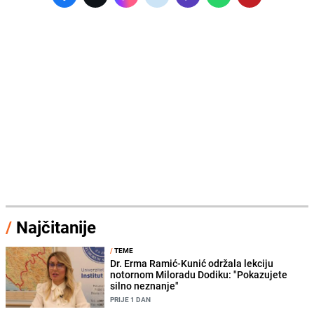
/
Najčitanije
/
TEME
Dr. Erma Ramić-Kunić održala lekciju
notornom Miloradu Dodiku: "Pokazujete
silno neznanje"
PRIJE 1 DAN