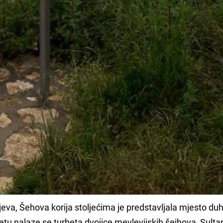
eva, Šehova korija stoljećima je predstavljala mjesto d
tetu nalaze se turbeta dvojice mevlevijskih šejhova, Sulta