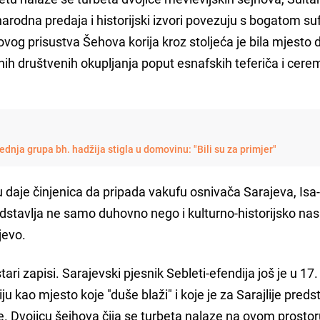
odna predaja i historijski izvori povezuju s bogatom su
vog prisustva Šehova korija kroz stoljeća je bila mjesto 
ažnih društvenih okupljanja poput esnafskih teferiča i cere
ednja grupa bh. hadžija stigla u domovinu: "Bili su za primjer"
 daje činjenica da pripada vakufu osnivača Sarajeva, Is
dstavlja ne samo duhovno nego i kulturno-historijsko nas
jevo.
ri zapisi. Sarajevski pjesnik Sebleti-efendija još je u 17.
ju kao mjesto koje "duše blaži" i koje je za Sarajlije preds
. Dvojicu šejhova čija se turbeta nalaze na ovom prosto