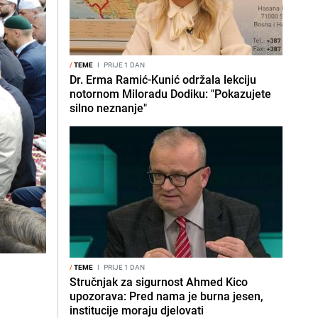
/
TEME
I
PRIJE 1 DAN
Dr. Erma Ramić-Kunić održala lekciju
notornom Miloradu Dodiku: "Pokazujete
silno neznanje"
/
TEME
I
PRIJE 1 DAN
Stručnjak za sigurnost Ahmed Kico
upozorava: Pred nama je burna jesen,
institucije moraju djelovati