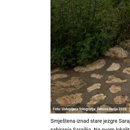
Foto: Ustupljena fotografija: Šehova korija 2026
Smještena iznad stare jezgre Saraj
sabiranja Sarajlija. Na ovom lokali