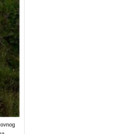
uhovnog
na