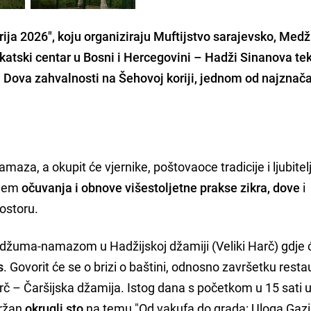
ija 2026", koju organiziraju Muftijstvo sarajevsko, Medž
katski centar u Bosni i Hercegovini – Hadži Sinanova tek
na Dova zahvalnosti na Šehovoj koriji, jednom od najznača
maza, a okupit će vjernike, poštovaoce tradicije i ljubitel
iljem
očuvanja i obnove višestoljetne prakse zikra, dove
i
ostoru.
e džuma-namazom u Hadžijskoj džamiji (Veliki Harč) gdje
s
. Govorit će se o brizi o baštini, odnosno završetku resta
rč – Čaršijska džamija. Istog dana s početkom u 15 sati 
držan
okrugli sto
na temu "Od vakufa do grada: Uloga Gazi 