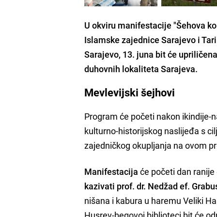
U okviru manifestacije "Šehova kor
Islamske zajednice Sarajevo i Tari
Sarajevo, 13. juna bit će upriliče
duhovnih lokaliteta Sarajeva.
Mevlevijski šejhovi
Program će početi nakon ikindije-na
kulturno-historijskog naslijeđa s c
zajedničkog okupljanja na ovom pr
Manifestacija
će početi dan ranij
kazivati prof. dr. Nedžad ef. Grabu
nišana i kabura u haremu Veliki Ha
Husrev-begovoj biblioteci bit će o