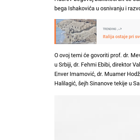
bega Ishakovića u osnivanju i razv
TRENDING
Italija ostaje pri
O ovoj temi će govoriti prof. dr. M
u Srbiji, dr. Fehmi Ebibi, direktor 
Enver Imamović, dr. Muamer Hodžić,
Halilagić, šejh Sinanove tekije u Sa