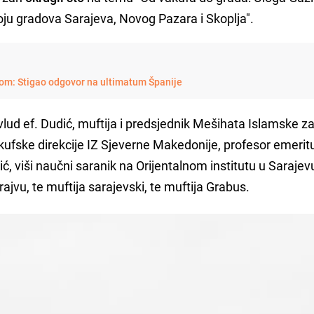
oju gradova Sarajeva, Novog Pazara i Skoplja".
 svom: Stigao odgovor na ultimatum Španije
evlud ef. Dudić, muftija i predsjednik Mešihata Islamske z
Vakufske direkcije IZ Sjeverne Makedonije, profesor emeritu
 viši naučni saranik na Orijentalnom institutu u Sarajev
rajvu, te muftija sarajevski, te muftija Grabus.