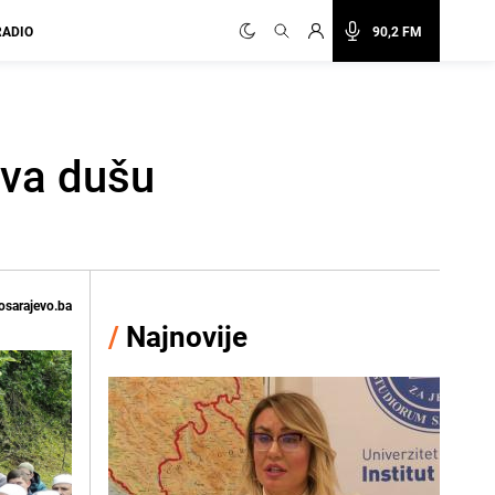
RADIO
90,2 FM
uva dušu
osarajevo.ba
/
Najnovije