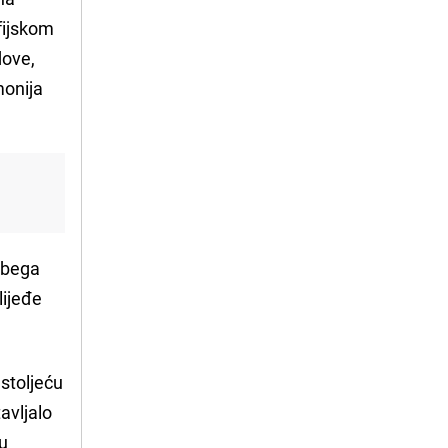
fijskom
dove,
monija
a-bega
lijeđe
 stoljeću
tavljalo
ru