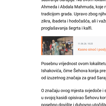
Ahmeda i Abdala Mahmuda, koje nar
tradicijom grada. Upravo zbog njiho
zikra, ibadeta i hodočašća, ali i v
proglašavanja šegrta i kalfi.
11.06.26. 10:25
Kasno sinoć i poslj
Posebnu vrijednost ovom lokalitetu
Ishakovića, čime Šehova korija pre
od izuzetnog značaja za grad Sara
O značaju ovog mjesta svjedoče i sta
u svojoj kasidi opisivao Šehovu kori
posebno dovište i duhovno utočište