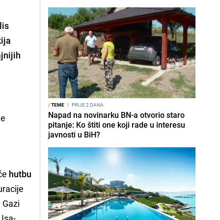
lis
ija
jnijih
/
TEME
I
PRIJE 2 DANA
Napad na novinarku BN-a otvorio staro
je
pitanje: Ko štiti one koji rade u interesu
javnosti u BiH?
 će
hutbu
uracije
u Gazi
Isa-