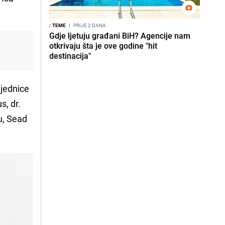
/
TEME
I
PRIJE 2 DANA
Gdje ljetuju građani BiH? Agencije nam
otkrivaju šta je ove godine "hit
destinacija"
ajednice
s, dr.
u, Sead