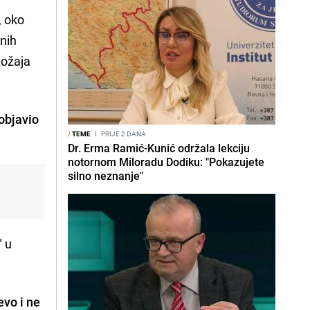
, oko
jnih
ložaja
objavio
/
TEME
I
PRIJE 2 DANA
Dr. Erma Ramić-Kunić održala lekciju
notornom Miloradu Dodiku: "Pokazujete
silno neznanje"
"
u
evo i ne