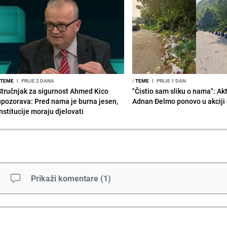
TEME
I
PRIJE 2 DANA
/
TEME
I
PRIJE 1 DAN
Stručnjak za sigurnost Ahmed Kico
"Čistio sam sliku o nama": Akt
upozorava: Pred nama je burna jesen,
Adnan Đelmo ponovo u akciji 
nstitucije moraju djelovati
Prikaži komentare
(
1
)