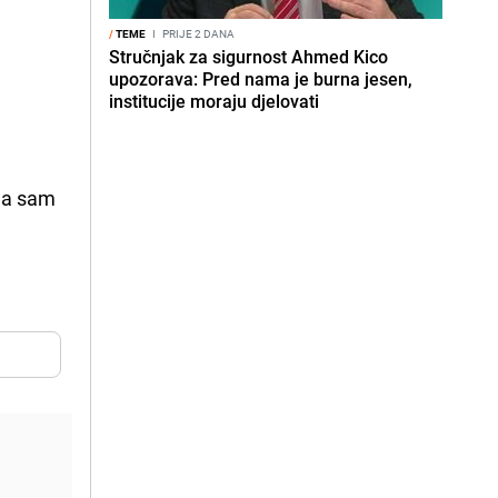
u
/
TEME
I
PRIJE 2 DANA
Stručnjak za sigurnost Ahmed Kico
upozorava: Pred nama je burna jesen,
institucije moraju djelovati
 Ja sam