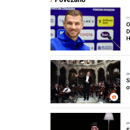
11
O
D
H
28
S
o
09
S