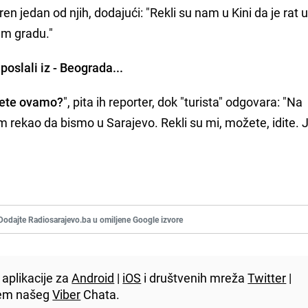
ren jedan od njih, dodajući: "Rekli su nam u Kini da je rat 
jem gradu."
poslali iz - Beograda...
dete ovamo?
", pita ih reporter, dok "turista" odgovara: "Na
 rekao da bismo u Sarajevo. Rekli su mi, možete, idite.
Dodajte Radiosarajevo.ba u omiljene Google izvore
aplikacije za
Android
|
iOS
i društvenih mreža
Twitter
|
utem našeg
Viber
Chata.