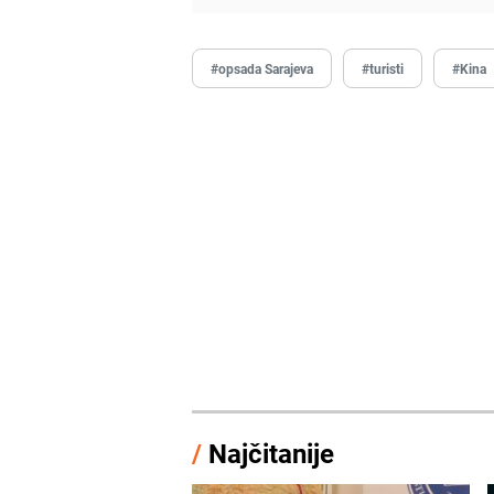
#opsada Sarajeva
#turisti
#Kina
/
Najčitanije