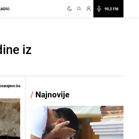
RADIO
90,2 FM
ine iz
osarajevo.ba
/
Najnovije