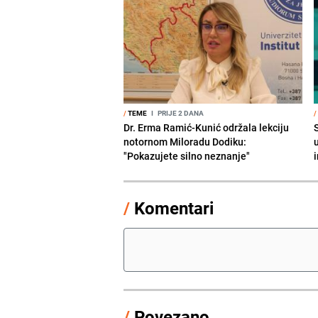
/
TEME
I
PRIJE 2 DANA
/
Dr. Erma Ramić-Kunić održala lekciju
notornom Miloradu Dodiku:
"Pokazujete silno neznanje"
i
/
Komentari
/
Povezano