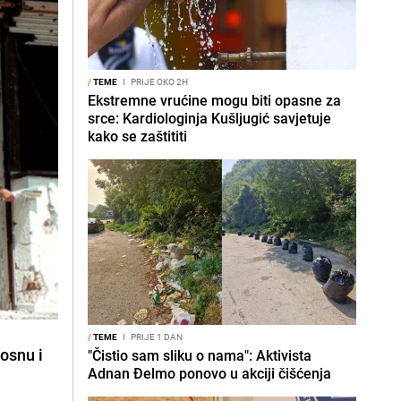
/
TEME
I
PRIJE OKO 2H
Ekstremne vrućine mogu biti opasne za
srce: Kardiologinja Kušljugić savjetuje
kako se zaštititi
/
TEME
I
PRIJE 1 DAN
osnu i
"Čistio sam sliku o nama": Aktivista
Adnan Đelmo ponovo u akciji čišćenja