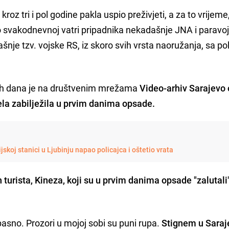
roz tri i pol godine pakla uspio preživjeti, a za to vrijeme
o svakodnevnoj vatri pripadnika nekadašnje JNA i paravo
ašnje tzv. vojske RS, iz skoro svih vrsta naoružanja, sa po
ovih dana je na društvenim mrežama
Video-arhiv Sarajevo 
tela zabilježila u prvim danima opsade.
ijskoj stanici u Ljubinju napao policajca i oštetio vrata
 turista, Kineza, koji su u prvim danima opsade "zalutali
pasno. Prozori u mojoj sobi su puni rupa.
Stignem u Saraj