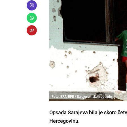
Foto: EPA-EFE / Sarajevo nakon opsade
Opsada Sarajeva bila je skoro čet
Hercegovinu.