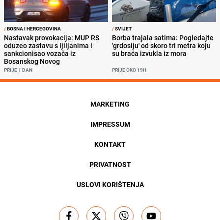
/
BOSNA I HERCEGOVINA
/
SVIJET
Nastavak provokacija: MUP RS
Borba trajala satima: Pogledajte
oduzeo zastavu s ljiljanima i
'grdosiju' od skoro tri metra koju
sankcionisao vozača iz
su braća izvukla iz mora
Bosanskog Novog
PRIJE 1 DAN
PRIJE OKO 19H
MARKETING
IMPRESSUM
KONTAKT
PRIVATNOST
USLOVI KORIŠTENJA