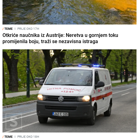
/
TEME
I
PRIJE OKO 17H
Otkriće naučnika iz Austrije: Neretva u gornjem toku
promijenila boju, traži se nezavisna istraga
/
TEME
I
PRIJE OKO 18H