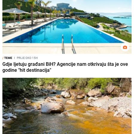
/
TEME
I
PRIJE OKO 15H
Gdje ljetuju građani BiH? Agencije nam otkrivaju šta je ove
godine "hit destinacija"