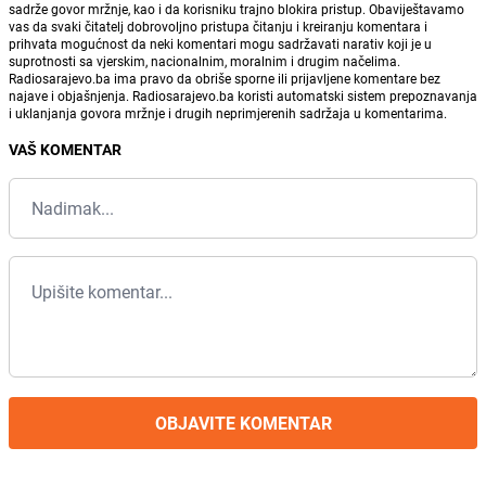
sadrže govor mržnje, kao i da korisniku trajno blokira pristup. Obaviještavamo
vas da svaki čitatelj dobrovoljno pristupa čitanju i kreiranju komentara i
prihvata mogućnost da neki komentari mogu sadržavati narativ koji je u
suprotnosti sa vjerskim, nacionalnim, moralnim i drugim načelima.
Radiosarajevo.ba ima pravo da obriše sporne ili prijavljene komentare bez
najave i objašnjenja. Radiosarajevo.ba koristi automatski sistem prepoznavanja
i uklanjanja govora mržnje i drugih neprimjerenih sadržaja u komentarima.
VAŠ KOMENTAR
OBJAVITE KOMENTAR