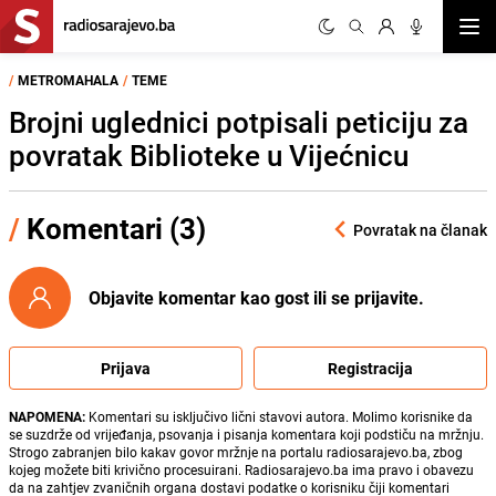
Otvor
/
METROMAHALA
/
TEME
Brojni uglednici potpisali peticiju za
povratak Biblioteke u Vijećnicu
/
Komentari (3)
Povratak na članak
Objavite komentar kao gost ili se prijavite.
Prijava
Registracija
NAPOMENA:
Komentari su isključivo lični stavovi autora. Molimo korisnike da
se suzdrže od vrijeđanja, psovanja i pisanja komentara koji podstiču na mržnju.
Strogo zabranjen bilo kakav govor mržnje na portalu radiosarajevo.ba, zbog
kojeg možete biti krivično procesuirani. Radiosarajevo.ba ima pravo i obavezu
da na zahtjev zvaničnih organa dostavi podatke o korisniku čiji komentari