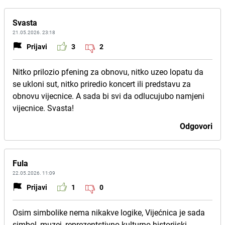
Svasta
21.05.2026. 23:18
Prijavi
3
2
Nitko prilozio pfening za obnovu, nitko uzeo lopatu da
se ukloni sut, nitko priredio koncert ili predstavu za
obnovu vijecnice. A sada bi svi da odlucujubo namjeni
vijecnice. Svasta!
Odgovori
Fula
22.05.2026. 11:09
Prijavi
1
0
Osim simbolike nema nikakve logike, Vijećnica je sada
simbol, muzej, reprezentstivno-kulturno-historijski