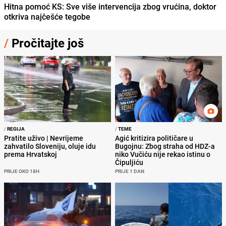
Hitna pomoć KS: Sve više intervencija zbog vrućina, doktor
otkriva najčešće tegobe
/
Pročitajte još
/
REGIJA
/
TEME
Pratite uživo | Nevrijeme
Agić kritizira političare u
zahvatilo Sloveniju, oluje idu
Bugojnu: Zbog straha od HDZ-a
prema Hrvatskoj
niko Vučiću nije rekao istinu o
Čipuljiću
PRIJE OKO 18H
PRIJE 1 DAN