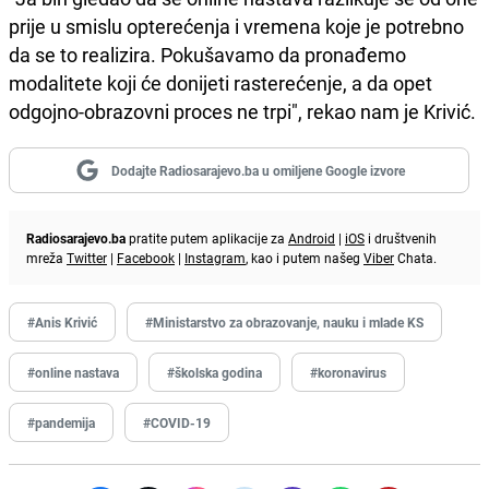
prije u smislu opterećenja i vremena koje je potrebno
da se to realizira. Pokušavamo da pronađemo
modalitete koji će donijeti rasterećenje, a da opet
odgojno-obrazovni proces ne trpi", rekao nam je Krivić.
Dodajte Radiosarajevo.ba u omiljene Google izvore
Radiosarajevo.ba
pratite putem aplikacije za
Android
|
iOS
i društvenih
mreža
Twitter
|
Facebook
|
Instagram
, kao i putem našeg
Viber
Chata.
#Anis Krivić
#Ministarstvo za obrazovanje, nauku i mlade KS
#online nastava
#školska godina
#koronavirus
#pandemija
#COVID-19