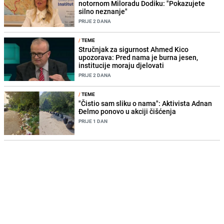
notornom Miloradu Dodiku: "Pokazujete
silno neznanje"
PRIJE 2 DANA
/
TEME
Stručnjak za sigurnost Ahmed Kico
upozorava: Pred nama je burna jesen,
institucije moraju djelovati
PRIJE 2 DANA
/
TEME
"Čistio sam sliku o nama": Aktivista Adnan
Đelmo ponovo u akciji čišćenja
PRIJE 1 DAN