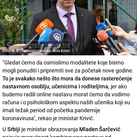
Foto: A. K. /Radiosarajevo.ba: Anis Krivić
"Gledat ćemo da osmislimo modalitete koje bismo
mogli ponuditi i pripremiti sve za početak nove godine.
To je svakako nešto što mora da donese rasterećenje
nastavnom osoblju, učenicima i roditeljima
, jer ako
budemo radili online nastavu morat ćemo da vodimo
računa i o psihološkom aspektu naših učenika koji su
imali težak period od početka pandemije
koronavirusa", rekao je ministar Krivić.
U
Srbiji
je ministar obrazovanja
Mladen Šarčević
najavio mogućnost kombinovane nastave od