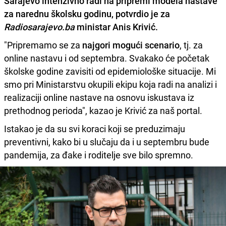
Sarajevo intenzivno radi na pripremi modela nastave
za narednu školsku godinu, potvrdio je za
Radiosarajevo.ba
ministar
Anis Krivić
.
"Pripremamo se za
najgori mogući scenario
, tj. za
online nastavu i od septembra. Svakako će početak
školske godine zavisiti od epidemiološke situacije. Mi
smo pri Ministarstvu okupili ekipu koja radi na analizi i
realizaciji online nastave na osnovu iskustava iz
prethodnog perioda", kazao je Krivić za naš portal.
Istakao je da su svi koraci koji se preduzimaju
preventivni, kako bi u slučaju da i u septembru bude
pandemija, za đake i roditelje sve bilo spremno.