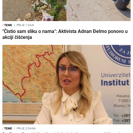
/
TEME
I
PRIJE 1 DAN
"Čistio sam sliku o nama": Aktivista Adnan Đelmo ponovo u
akciji čišćenja
/
TEME
I
PRIJE 2 DANA