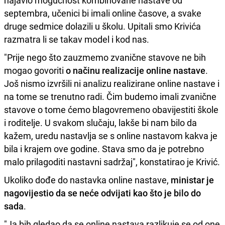
septembra, učenici bi imali online časove, a svake
druge sedmice dolazili u školu. Upitali smo Krivića
razmatra li se takav model i kod nas.
"Prije nego što zauzmemo zvanične stavove ne bih
mogao govoriti
o načinu realizacije online nastave
.
Još nismo izvršili ni analizu realizirane online nastave i
na tome se trenutno radi. Čim budemo imali zvanične
stavove o tome ćemo blagovremeno obavijestiti škole
i roditelje. U svakom slučaju, lakše bi nam bilo da
kažem, uredu nastavlja se s online nastavom kakva je
bila i krajem ove godine. Stava smo da je potrebno
malo prilagoditi nastavni sadržaj", konstatirao je Krivić.
Ukoliko dođe do nastavka online nastave,
ministar je
nagovijestio da se neće odvijati kao što je bilo do
sada
.
"Ja bih gledao da se online nastava razlikuje se od one