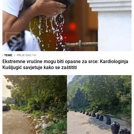
/
TEME
I
PRIJE OKO 1H
Ekstremne vrućine mogu biti opasne za srce: Kardiologinja
Kušljugić savjetuje kako se zaštititi