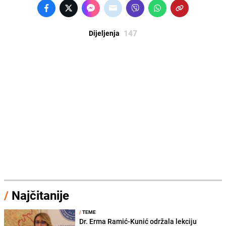
147
Dijeljenja
/
Najčitanije
/
TEME
Dr. Erma Ramić-Kunić održala lekciju