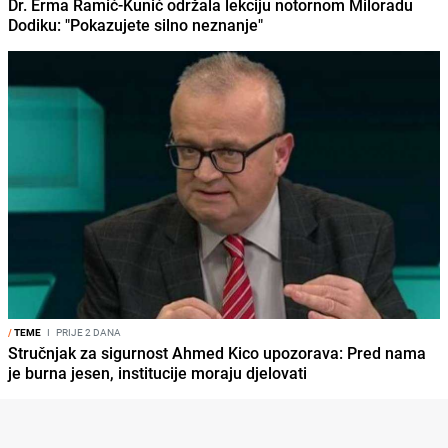
Dr. Erma Ramić-Kunić održala lekciju notornom Miloradu
Dodiku: "Pokazujete silno neznanje"
/
TEME
I
PRIJE 2 DANA
Stručnjak za sigurnost Ahmed Kico upozorava: Pred nama
je burna jesen, institucije moraju djelovati