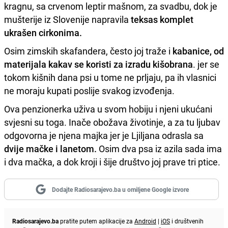
kragnu, sa crvenom leptir mašnom, za svadbu, dok je
mušterije iz Slovenije napravila
teksas komplet
ukrašen cirkonima.
Osim zimskih skafandera, često joj traže i
kabanice, od
materijala kakav se koristi za izradu kišobrana
. jer se
tokom kišnih dana psi u tome ne prljaju, pa ih vlasnici
ne moraju kupati poslije svakog izvođenja.
Ova penzionerka uživa u svom hobiju i njeni ukućani
svjesni su toga. Inače obožava životinje, a za tu ljubav
odgovorna je njena majka jer je Ljiljana odrasla sa
dvije mačke i lanetom.
Osim dva psa iz azila sada ima
i dva mačka, a dok kroji i šije društvo joj prave tri ptice.
Dodajte Radiosarajevo.ba u omiljene Google izvore
Radiosarajevo.ba
pratite putem aplikacije za
Android
|
iOS
i društvenih