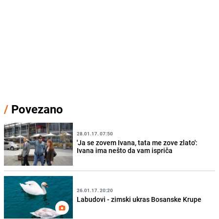
/
Povezano
28.01.17. 07:50
'Ja se zovem Ivana, tata me zove zlato':
Ivana ima nešto da vam ispriča
26.01.17. 20:20
Labudovi - zimski ukras Bosanske Krupe