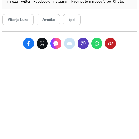
mreža
Twitter
|
Facebook
|
Instagram
, kao i putem našeg
Viber
Chata.
#Banja Luka
#mačke
#psi