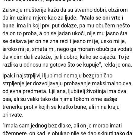
Za svoje mušterije kažu da su stvarno dobri, obzirom
da im uzima mjere kao za ljude. "
Malo se oni vrte i
bune
, ima ih koji prvi put dolaze, pa mu obučem nešto
da on to proba, a on se jadan ukoči, nije mu jasno šta
se dešava jer on ne zna reći tijesno mi je, usko mi je,
široko mi je, smeta mi, nego ga moram obući pa vodati
da vidim da li zateže, je li dobro, kako se osjeća. To je
razlika u odnosu na gotovo što se kupuje", rekla je ona.
Ipak i najstrpljiviji ljubimci nemaju bezgranično
strpljenje jer dozvoljavaju probavanje maksimalno dva
odjevna predmeta. Ljiljana, ljubitelj životinja ima dva
psa, ali su veliki tako da njima tokom zime sašije
trenerke protiv kojih se kratko bune, ali ih na kraju
prihvate.
"Imala sam jednog bez dlake, ali on je morao imati
džempere, on kad je obukao nije se dao skinuti
tako da