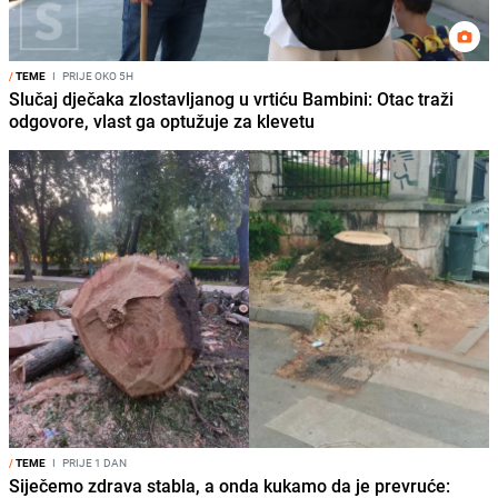
/
TEME
I
PRIJE OKO 5H
Slučaj dječaka zlostavljanog u vrtiću Bambini: Otac traži
odgovore, vlast ga optužuje za klevetu
/
TEME
I
PRIJE 1 DAN
Siječemo zdrava stabla, a onda kukamo da je prevruće: