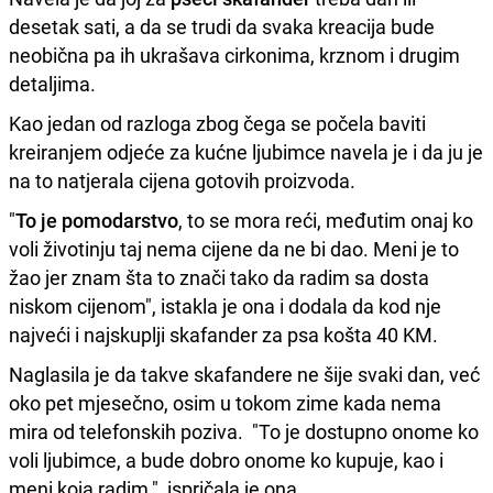
desetak sati, a da se trudi da svaka kreacija bude
neobična pa ih ukrašava cirkonima, krznom i drugim
detaljima.
Kao jedan od razloga zbog čega se počela baviti
kreiranjem odjeće za kućne ljubimce navela je i da ju je
na to natjerala cijena gotovih proizvoda.
"
To je pomodarstvo
, to se mora reći, međutim onaj ko
voli životinju taj nema cijene da ne bi dao. Meni je to
žao jer znam šta to znači tako da radim sa dosta
niskom cijenom", istakla je ona i dodala da kod nje
najveći i najskuplji skafander za psa košta 40 KM.
Naglasila je da takve skafandere ne šije svaki dan, već
oko pet mjesečno, osim u tokom zime kada nema
mira od telefonskih poziva. "To je dostupno onome ko
voli ljubimce, a bude dobro onome ko kupuje, kao i
meni koja radim,", ispričala je ona.