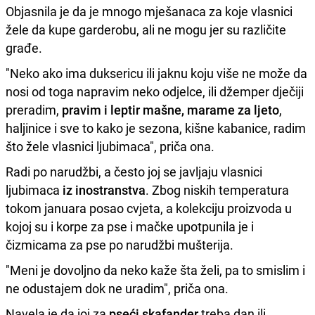
Objasnila je da je mnogo mješanaca za koje vlasnici
žele da kupe garderobu, ali ne mogu jer su različite
građe.
"Neko ako ima duksericu ili jaknu koju više ne može da
nosi od toga napravim neko odjelce, ili džemper dječiji
preradim,
pravim i leptir mašne, marame za ljeto
,
haljinice i sve to kako je sezona, kišne kabanice, radim
što žele vlasnici ljubimaca", priča ona.
Radi po narudžbi, a često joj se javljaju vlasnici
ljubimaca
iz inostranstva
. Zbog niskih temperatura
tokom januara posao cvjeta, a kolekciju proizvoda u
kojoj su i korpe za pse i mačke upotpunila je i
čizmicama za pse po narudžbi mušterija.
"Meni je dovoljno da neko kaže šta želi, pa to smislim i
ne odustajem dok ne uradim", priča ona.
Navela je da joj za
pseći skafander
treba dan ili