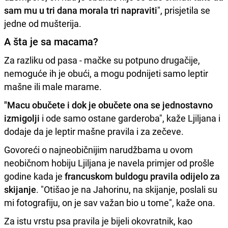
sam mu u tri dana morala tri napraviti
", prisjetila se
jedne od mušterija.
A šta je sa macama?
Za razliku od pasa - mačke su potpuno drugačije,
nemoguće ih je obući, a mogu podnijeti samo leptir
mašne ili male marame.
"Macu obučete i dok je obučete ona se jednostavno
izmigolji
i ode samo ostane garderoba", kaže Ljiljana i
dodaje da je leptir mašne pravila i za zečeve.
Govoreći o najneobičnijim narudžbama u ovom
neobičnom hobiju Ljiljana je navela primjer od prošle
godine kada je
francuskom buldogu pravila odijelo za
skijanje
. "Otišao je na Jahorinu, na skijanje, poslali su
mi fotografiju, on je sav važan bio u tome", kaže ona.
Za istu vrstu psa pravila je bijeli okovratnik, kao