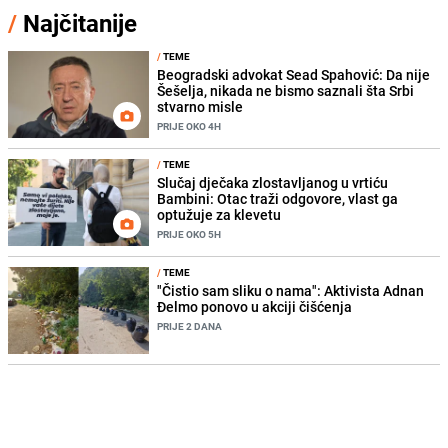
/
Najčitanije
/
TEME
Beogradski advokat Sead Spahović: Da nije
Šešelja, nikada ne bismo saznali šta Srbi
stvarno misle
PRIJE OKO 4H
/
TEME
Slučaj dječaka zlostavljanog u vrtiću
Bambini: Otac traži odgovore, vlast ga
optužuje za klevetu
PRIJE OKO 5H
/
TEME
"Čistio sam sliku o nama": Aktivista Adnan
Đelmo ponovo u akciji čišćenja
PRIJE 2 DANA