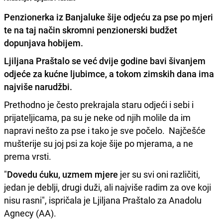
Penzionerka iz Banjaluke šije odjeću za pse po mjeri
te na taj način skromni penzionerski budžet
dopunjava hobijem.
Ljiljana Praštalo
se već dvije godine bavi šivanjem
odjeće za kućne ljubimce, a tokom zimskih dana ima
najviše narudžbi.
Prethodno je često prekrajala staru odjeći i sebi i
prijateljicama, pa su je neke od njih molile da im
napravi nešto za pse i tako je sve počelo. Najčešće
mušterije su joj psi za koje šije po mjerama, a ne
prema vrsti.
"
Dovedu ćuku, uzmem mjere
jer su svi oni različiti,
jedan je deblji, drugi duži, ali najviše radim za ove koji
nisu rasni", ispričala je Ljiljana Praštalo za Anadolu
Agnecy (AA).