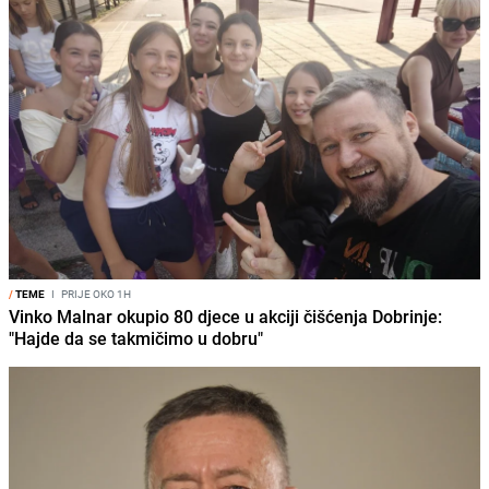
/
TEME
I
PRIJE OKO 1H
Vinko Malnar okupio 80 djece u akciji čišćenja Dobrinje:
"Hajde da se takmičimo u dobru"