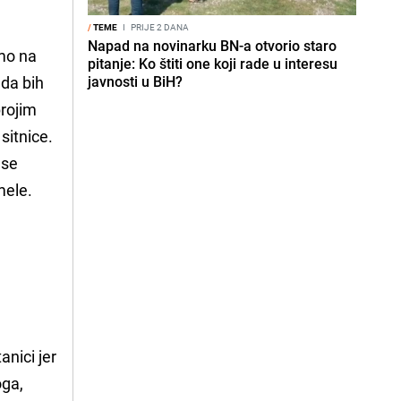
/
TEME
I
PRIJE 2 DANA
Napad na novinarku BN-a otvorio staro
smo na
pitanje: Ko štiti one koji rade u interesu
 da bih
javnosti u BiH?
brojim
sitnice.
 se
mele.
anici jer
oga,