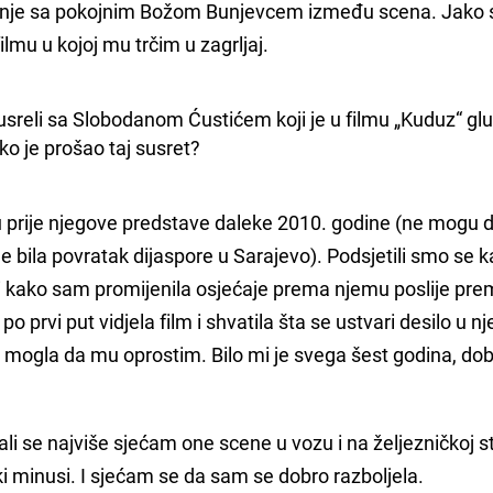
ranje sa pokojnim Božom Bunjevcem između scena. Jako
 filmu u kojoj mu trčim u zagrljaj.
susreli sa Slobodanom Ćustićem koji je u filmu „Kuduz“ glu
o je prošao taj susret?
 prije njegove predstave daleke 2010. godine (ne mogu 
e bila povratak dijaspore u Sarajevo). Podsjetili smo se 
i kako sam promijenila osjećaje prema njemu poslije pre
o prvi put vidjela film i shvatila šta se ustvari desilo u n
 mogla da mu oprostim. Bilo mi je svega šest godina, dob
i se najviše sjećam one scene u vozu i na željezničkoj st
ki minusi. I sjećam se da sam se dobro razboljela.