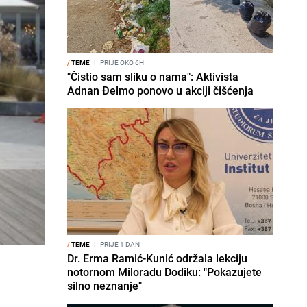
/
TEME
I
PRIJE OKO 6H
"Čistio sam sliku o nama": Aktivista
Adnan Đelmo ponovo u akciji čišćenja
/
TEME
I
PRIJE 1 DAN
Dr. Erma Ramić-Kunić održala lekciju
notornom Miloradu Dodiku: "Pokazujete
silno neznanje"