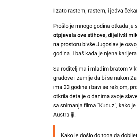
I zato rastem, rastem, i jedva če
Prošlo je mnogo godina otkada je
otpjevala ove stihove, dijelivši 
na prostoru bivše Jugoslavije osvo
godina. I baš kada je njena karije
Sa roditeljima i mlađim bratom Vikt
gradove i zemlje da bi se nakon Za
ima 33 godine i bavi se režijom, 
otkrila detalje o danima svoje slave
sa snimanja filma “Kuduz”, kako je 
Australiji.
Kako je došlo do toga da dobije