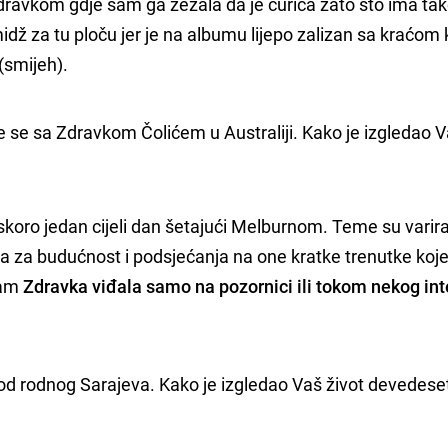
dravkom gdje sam ga zezala da je curica zato što ima ta
midž za tu ploču jer je na albumu lijepo zalizan sa kraćo
(smijeh).
 se sa Zdravkom Čolićem u Australiji. Kako je izgledao V
o skoro jedan cijeli dan šetajući Melburnom. Teme su varir
ja za budućnost i podsjećanja na one kratke trenutke ko
sam
Zdravka viđala samo na pozornici ili tokom nekog inte
 od rodnog Sarajeva. Kako je izgledao Vaš život devedeset