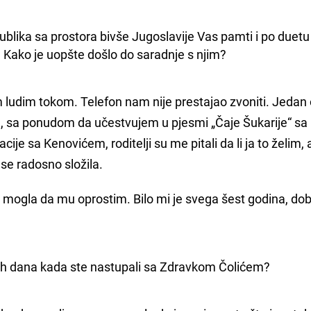
ublika sa prostora bivše Jugoslavije Vas pamti i po duetu 
 Kako je uopšte došlo do saradnje s njim?
ludim tokom. Telefon nam nije prestajao zvoniti. Jedan 
ća, sa ponudom da učestvujem u pjesmi „Čaje Šukarije“ sa
e sa Kenovićem, roditelji su me pitali da li ja to želim,
 se radosno složila.
 mogla da mu oprostim. Bilo mi je svega šest godina, dob
 tih dana kada ste nastupali sa Zdravkom Čolićem?