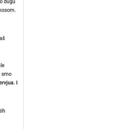
ko dugu
m kosom.
aš 
ale
je smo
rvjua. I
ih 