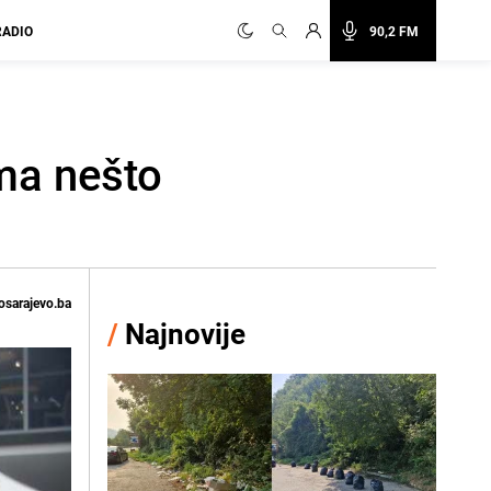
RADIO
90,2 FM
ima nešto
osarajevo.ba
/
Najnovije