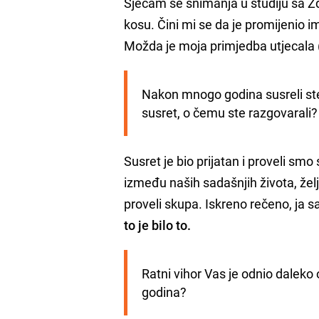
Sjećam se snimanja u studiju sa Z
kosu. Čini mi se da je promijenio i
Možda je moja primjedba utjecala 
Nakon mnogo godina susreli ste
susret, o čemu ste razgovarali?
Susret je bio prijatan i proveli sm
između naših sadašnjih života, žel
proveli skupa. Iskreno rečeno, ja 
to je bilo to.
Ratni vihor Vas je odnio daleko
godina?