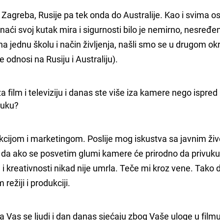
, Zagreba, Rusije pa tek onda do Australije. Kao i svima o
naći svoj kutak mira i sigurnosti bilo je nemirno, nesređen
na jednu školu i način življenja, našli smo se u drugom o
 odnosi na Rusiju i Australiju).
 za film i televiziju i danas ste više iza kamere nego ispred n
luku?
kcijom i marketingom. Poslije mog iskustva sa javnim ži
am da ako se posvetim glumi kamere će prirodno da privuku
i kreativnosti nikad nije umrla. Teče mi kroz vene. Tako d
režiji i produkciji.
a Vas se ljudi i dan danas sjećaju zbog Vaše uloge u filmu