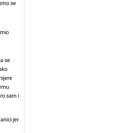
 smo se
mio 
da se
kako
mijere
jemu.
ro sam i
anici jer