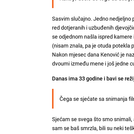
Sasvim slučajno. Jedno nedjeljno p
red dotjeranih i uzbuđenih djevojči
se odjednom našla ispred kamere i
(nisam znala, pa je otuda potekla p
Nakon mjesec dana Kenović je nazv
dvoumi između mene i još jedne cur
Danas ima 33 godine i bavi se rež
Čega se sjećate sa snimanja fi
Sjećam se svega što smo snimali, al
sam se baš smrzla, bili su neki teš