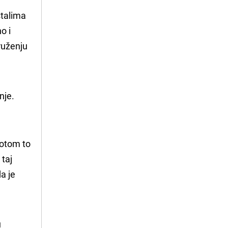
stalima
o i
kruženju
je. 
votom to
 taj
a je
 