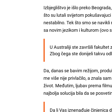
Izbjeglištvo je išlo preko Beograda
što su lutali svijetom pokušavajuci 
nestabilno. Tek što smo se navikli 
sa novim jezikom i kulturom (ovo se
U Australiji ste završili fakultet
Zbog čega ste donijeli takvu od
Da, danas se bavim režijom, produ
me više nije privlačilo, a znala s
život. Međutim, ljubav prema filmu 
najbolja solucija bila da se posvetim 
Da li Vas iznenađuje činjenica d