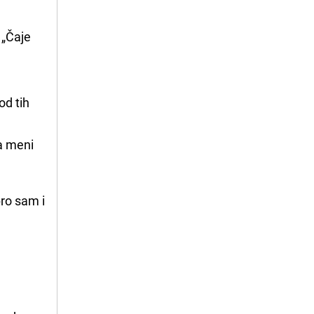
„Čaje 
od tih
 a meni
ro sam i