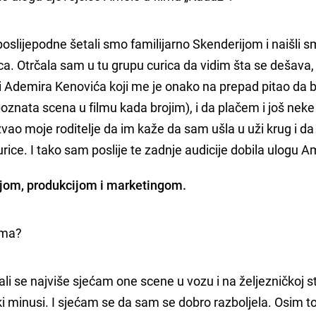
oslijepodne šetali smo familijarno Skenderijom i naišli 
ca. Otrčala sam u tu grupu curica da vidim šta se dešava,
 Ademira Kenovića koji me je onako na prepad pitao da 
oznata scena u filmu kada brojim), i da plačem i još neke 
ao moje roditelje da im kaže da sam ušla u uži krug i da
ice. I tako sam poslije te zadnje audicije dobila ulogu A
ijom, produkcijom i marketingom.
lma?
i se najviše sjećam one scene u vozu i na željezničkoj st
ki minusi. I sjećam se da sam se dobro razboljela. Osim t