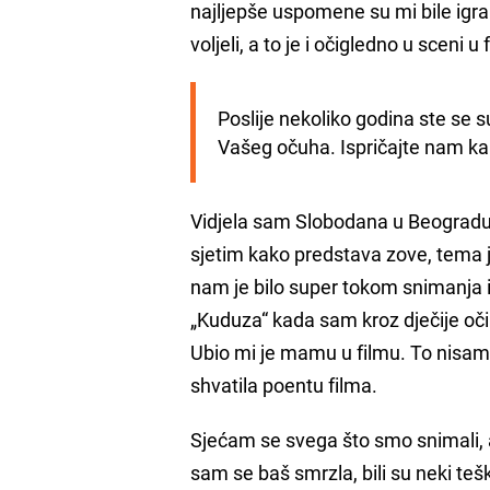
najljepše uspomene su mi bile ig
voljeli, a to je i očigledno u sceni u
Poslije nekoliko godina ste se 
Vašeg očuha. Ispričajte nam kak
Vidjela sam Slobodana u Beogradu
sjetim kako predstava zove, tema j
nam je bilo super tokom snimanja 
„Kuduza“ kada sam kroz dječije oči p
Ubio mi je mamu u filmu. To nisam
shvatila poentu filma.
Sjećam se svega što smo snimali, al
sam se baš smrzla, bili su neki teš