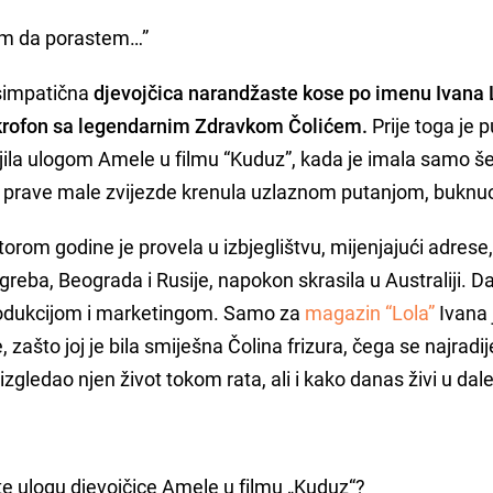
kam da porastem…”
 simpatična
djevojčica narandžaste kose po imenu Ivana 
mikrofon sa legendarnim Zdravkom Čolićem.
Prije toga je p
jila ulogom Amele u filmu “Kuduz”, kada je imala samo š
ra prave male zvijezde krenula uzlaznom putanjom, buknuo 
orom godine je provela u izbjeglištvu, mijenjajući adrese
greba, Beograda i Rusije, napokon skrasila u Australiji. D
produkcijom i marketingom. Samo za
magazin “Lola”
Ivana 
, zašto joj je bila smiješna Čolina frizura, čega se najradi
izgledao njen život tokom rata, ali i kako danas živi u dal
te ulogu djevojčice Amele u filmu „Kuduz“?