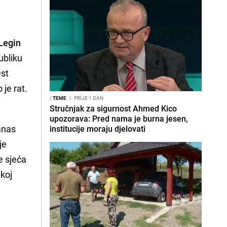
Legin
ubliku
est
je rat.
/
TEME
I
PRIJE 1 DAN
Stručnjak za sigurnost Ahmed Kico
,
upozorava: Pred nama je burna jesen,
anas
institucije moraju djelovati
je
je sjeća
ekoj