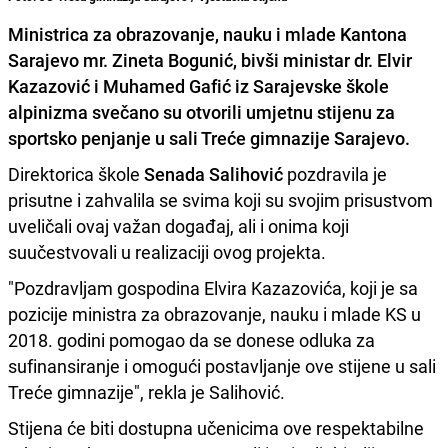
Ministrica za obrazovanje, nauku i mlade Kantona
Sarajevo mr.
Zineta Bogunić,
bivši ministar dr.
Elvir
Kazazović
i
Muhamed Gafić
iz Sarajevske škole
alpinizma svečano su otvorili umjetnu stijenu za
sportsko penjanje u sali Treće gimnazije Sarajevo.
Direktorica škole
Senada Salihović
pozdravila je
prisutne i zahvalila se svima koji su svojim prisustvom
uveličali ovaj važan događaj, ali i onima koji
suučestvovali u realizaciji ovog projekta.
"Pozdravljam gospodina Elvira Kazazovića, koji je sa
pozicije ministra za obrazovanje, nauku i mlade KS u
2018. godini pomogao da se donese odluka za
sufinansiranje i omogući postavljanje ove stijene u sali
Treće gimnazije", rekla je Salihović.
Stijena će biti dostupna učenicima ove respektabilne