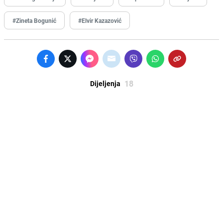
#Zineta Bogunić
#Elvir Kazazović
18
Dijeljenja