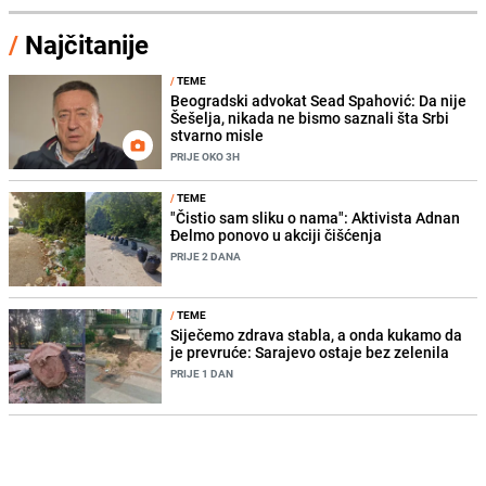
/
Najčitanije
/
TEME
Beogradski advokat Sead Spahović: Da nije
Šešelja, nikada ne bismo saznali šta Srbi
stvarno misle
PRIJE OKO 3H
/
TEME
"Čistio sam sliku o nama": Aktivista Adnan
Đelmo ponovo u akciji čišćenja
PRIJE 2 DANA
/
TEME
Siječemo zdrava stabla, a onda kukamo da
je prevruće: Sarajevo ostaje bez zelenila
PRIJE 1 DAN