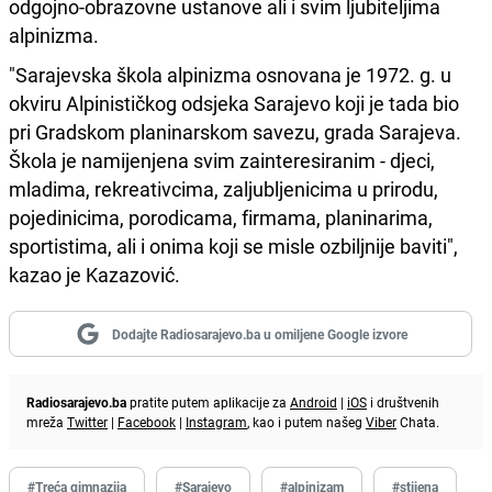
odgojno-obrazovne ustanove ali i svim ljubiteljima
alpinizma.
"Sarajevska škola alpinizma osnovana je 1972. g. u
okviru Alpinističkog odsjeka Sarajevo koji je tada bio
pri Gradskom planinarskom savezu, grada Sarajeva.
Škola je namijenjena svim zainteresiranim - djeci,
mladima, rekreativcima, zaljubljenicima u prirodu,
pojedinicima, porodicama, firmama, planinarima,
sportistima, ali i onima koji se misle ozbiljnije baviti",
kazao je Kazazović.
Dodajte Radiosarajevo.ba u omiljene Google izvore
Radiosarajevo.ba
pratite putem aplikacije za
Android
|
iOS
i društvenih
mreža
Twitter
|
Facebook
|
Instagram
, kao i putem našeg
Viber
Chata.
#Treća gimnazija
#Sarajevo
#alpinizam
#stijena