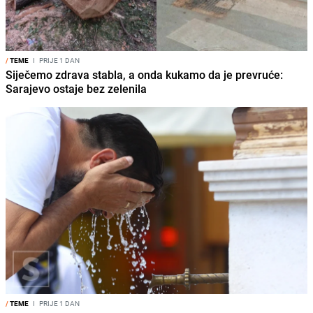
/
TEME
I
PRIJE 1 DAN
Siječemo zdrava stabla, a onda kukamo da je prevruće:
Sarajevo ostaje bez zelenila
/
TEME
I
PRIJE 1 DAN