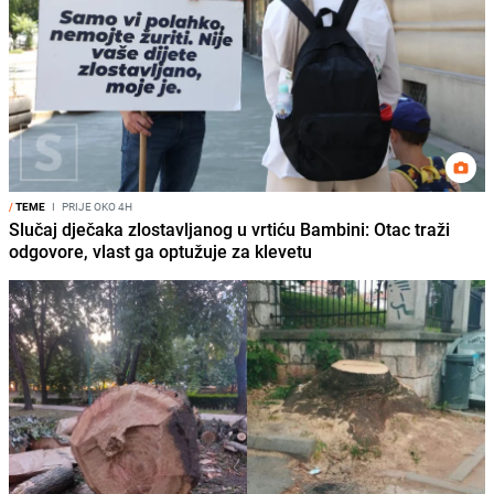
/
TEME
I
PRIJE OKO 4H
Slučaj dječaka zlostavljanog u vrtiću Bambini: Otac traži
odgovore, vlast ga optužuje za klevetu