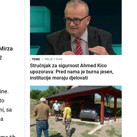
 Mirza
2
/
TEME
I
PRIJE 1 DAN
Stručnjak za sigurnost Ahmed Kico
upozorava: Pred nama je burna jesen,
institucije moraju djelovati
ine.
to
ni, sa
za
ema tih