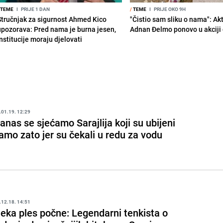
TEME
I
PRIJE 1 DAN
/
TEME
I
PRIJE OKO 9H
Stručnjak za sigurnost Ahmed Kico
"Čistio sam sliku o nama": Akt
upozorava: Pred nama je burna jesen,
Adnan Đelmo ponovo u akciji 
nstitucije moraju djelovati
.01.19. 12:29
anas se sjećamo Sarajlija koji su ubijeni
amo zato jer su čekali u redu za vodu
.12.18. 14:51
eka ples počne: Legendarni tenkista o