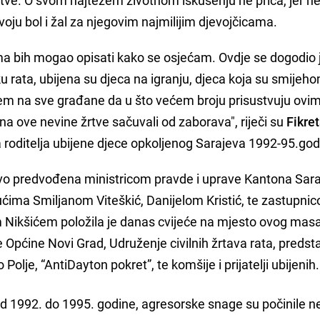
svoju bol i žal za njegovim najmilijim djevojčicama.
ima bih mogao opisati kako se osjećam. Ovdje se dogodio
ku rata, ubijena su djeca na igranju, djeca koja su smijeho
ujem na sve građane da u što većem broju prisustvuju ovi
 ove nevine žrtve sačuvali od zaborava", riječi su
Fikre
 roditelja ubijene djece opkoljenog Sarajeva 1992-95.god
vo predvođena ministricom pravde i uprave Kantona Sar
ućima Smiljanom Viteškić, Danijelom Kristić, te zastupni
Nikšićem položila je danas cvijeće na mjesto ovog masa
e Općine Novi Grad, Udruženje civilnih žrtava rata, predst
Polje, “AntiDayton pokret”, te komšije i prijatelji ubijenih.
d 1992. do 1995. godine, agresorske snage su počinile n