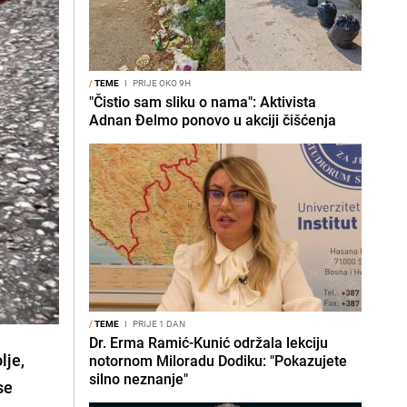
/
TEME
I
PRIJE OKO 9H
"Čistio sam sliku o nama": Aktivista
Adnan Đelmo ponovo u akciji čišćenja
/
TEME
I
PRIJE 1 DAN
Dr. Erma Ramić-Kunić održala lekciju
lje,
notornom Miloradu Dodiku: "Pokazujete
silno neznanje"
se