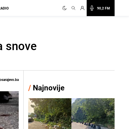
RADIO
90,2 FM
a snove
osarajevo.ba
/
Najnovije