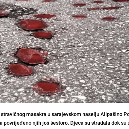
 stravičnog masakra u sarajevskom naselju Alipašino Po
a povrijeđeno njih još šestoro. Djeca su stradala dok su 