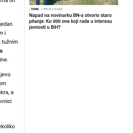
/
TEME
I
PRIJE 2 DANA
Napad na novinarku BN-a otvorio staro
pitanje: Ko štiti one koji rade u interesu
 jedan
javnosti u BiH?
m i
m tužnim
ta
ine.
ajevo
com
kra, a
avnici
ekoliko