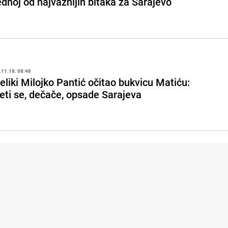
ednoj od najvažnijih bitaka za Sarajevo
.11.18. 08:48
eliki Milojko Pantić očitao bukvicu Matiću:
eti se, dečače, opsade Sarajeva