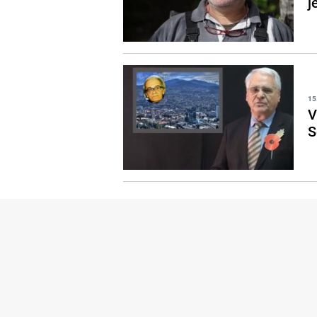
j
15
V
S