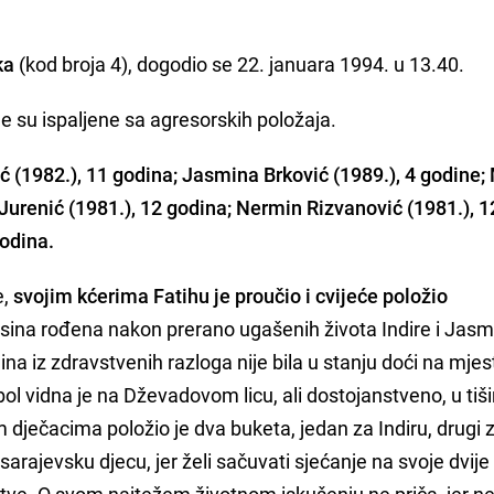
ka
(kod broja 4), dogodio se 22. januara 1994. u 13.40.
je su ispaljene sa agresorskih položaja.
ić (1982.), 11 godina; Jasmina Brković (1989.), 4 godine;
 Jurenić (1981.), 12 godina; Nermin Rizvanović (1981.), 1
godina.
e,
svojim kćerima Fatihu je proučio i cvijeće položio
a sina rođena nakon prerano ugašenih života Indire i Jasm
na iz zdravstvenih razloga nije bila u stanju doći na mjes
bol vidna je na Dževadovom licu, ali dostojanstveno, u tiši
dječacima položio je dva buketa, jedan za Indiru, drugi 
sarajevsku djecu, jer želi sačuvati sjećanje na svoje dvije
rtve. O svom najtežem životnom iskušenju ne priča, jer n