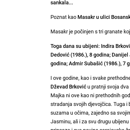
sankala...
Poznat kao
Masakr u ulici Bosans
Masakr je počinjen s tri granate ko
Toga dana su ubijeni: Indira Brkov
Dedović (1986.), 8 godina; Danijel
godina; Admir Subašić (1986.), 7 
I ove godine, kao i svake prethodn
Dževad
Brković
u pratnji svoja dv
Majka ni ove kao ni prethodnih godi
stradanja svojih djevojčica. Tuga i 
suzama u očima, zajedno sa svojim 
Jasminu, ali i za svu drugu ubijenu 
princeze i sve nevine sarajevske ž