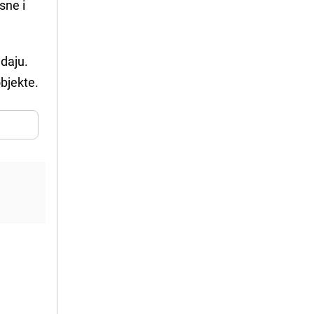
sne i
adaju.
objekte.