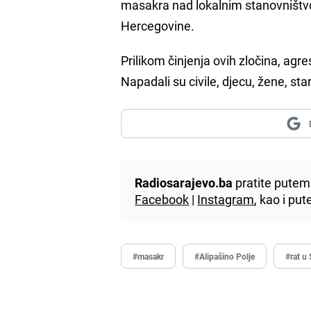
masakra nad lokalnim stanovništvom
Hercegovine.
Prilikom činjenja ovih zločina, agreso
Napadali su civile, djecu, žene, star
Radiosarajevo.ba
pratite putem 
Facebook
|
Instagram
, kao i p
#masakr
#Alipašino Polje
#rat u