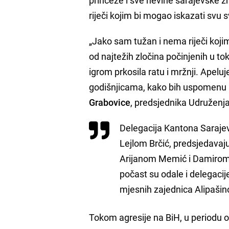
riječi kojim bi mogao iskazati svu 
„Jako sam tužan i nema riječi koj
od najtežih zločina počinjenih u to
igrom prkosila ratu i mržnji. Apel
godišnjicama, kako bih uspomenu na
Grabovice
, predsjednika Udruženja
Delegacija Kantona Saraje
Lejlom Brčić, predsjedavaj
Arijanom Memić i Damirom 
počast su odale i delegacij
mjesnih zajednica Alipašino 
Tokom agresije na BiH, u periodu o