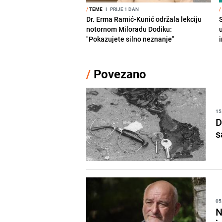
/
TEME
I
PRIJE 1 DAN
/
Dr. Erma Ramić-Kunić održala lekciju
notornom Miloradu Dodiku:
"Pokazujete silno neznanje"
i
/
Povezano
15
D
s
05
N