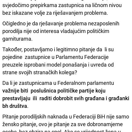
svjedočimo prepirkama zastupnica na ličnom nivou
bez iskazane volje za riješavanjem problema.
Očigledno je da rješavanje problema nezaposlenih
porodilja nije od interesa vladajućim političkim
garniturama.
Također, postavljamo i legitimno pitanje da li su
pojedine zastupnice u Parlamentu Federacije
preuzele isprobani model ponašanja i uvreda od
strane svojih stranačkih kolega?
Da li je zastupnicama u Federalnom parlamentu
važnije biti poslušnica političke partije koju
prestavljaju ili raditi dobrobit svih građana i građanki
bh društva
.
Pitanje porodiljskih naknada u Federaciji BiH nije samo
žensko pitanje, ovo je pitanje za sve dobronamjerne
osobe, bez obzira na spol. Ako se vrijednost žena u