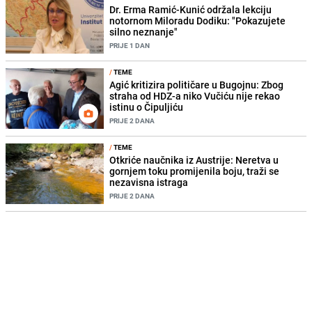
Dr. Erma Ramić-Kunić održala lekciju
notornom Miloradu Dodiku: "Pokazujete
silno neznanje"
PRIJE 1 DAN
/
TEME
Agić kritizira političare u Bugojnu: Zbog
straha od HDZ-a niko Vučiću nije rekao
istinu o Čipuljiću
PRIJE 2 DANA
/
TEME
Otkriće naučnika iz Austrije: Neretva u
gornjem toku promijenila boju, traži se
nezavisna istraga
PRIJE 2 DANA