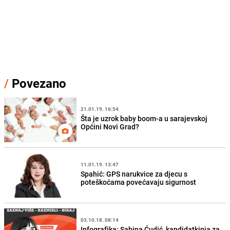
/
Povezano
21.01.19. 16:54
Šta je uzrok baby boom-a u sarajevskoj
Općini Novi Grad?
11.01.19. 13:47
Spahić: GPS narukvice za djecu s
poteškoćama povećavaju sigurnost
03.10.18. 08:14
Infografika: Sabina Ćudić, kandidatkinja za