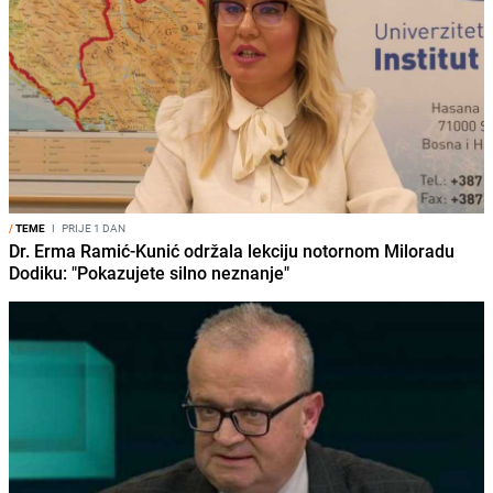
/
TEME
I
PRIJE 1 DAN
Dr. Erma Ramić-Kunić održala lekciju notornom Miloradu
Dodiku: "Pokazujete silno neznanje"