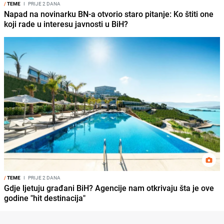
/
TEME
I
PRIJE 2 DANA
Napad na novinarku BN-a otvorio staro pitanje: Ko štiti one
koji rade u interesu javnosti u BiH?
/
TEME
I
PRIJE 2 DANA
Gdje ljetuju građani BiH? Agencije nam otkrivaju šta je ove
godine "hit destinacija"