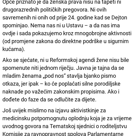
Opće priznato je da ženska prava nisu na tapeti ni
drugorazrednih političkih pregovora. Ni ovih
savremenih ni onih od prije 24. godine kad se Dejton
spominjao. Nema nas ni u Ustavu – a da nas ima
ovdje i sada pokazujemo kroz mnogobrojne aktivnosti
(od promjene zakona do direktne podrške u sigurnim
kućama).
Ako se sjećate, ni u Reformskoj agendi žene nisu bile
spomenute niti jednom riječju. Javna je tajna da se
mladim ženama „pod nos“ stavlja bjanko pismo
otkaza, jer ipak – ko će poplaćati silne porodiljske
naknade po važećim zakonskim propisima. Ako i
dođete do faze da se odlučite za dijete.
Još uvijek mislimo na izjavu aktivistkinje za
medicinsku potpomognutu oplodnju koja je za vrijeme
uvodnog govora na Tematskoj sjednici o roditeljstvu
Komisije za ravnopravnost spolova Parlamentarne