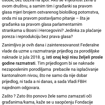
ovom društvu, a samim tim i građanki sa pravom
glasa mjeri brojem ostvarenog biološkog potomstva,
onda mi sa pravom postavljamo pitanje – šta je
građanka sa pravom glasa parlamentarnim
strankama u Bosni i Hercegovini? Jedinka za plaćanje
poreza i reprodukciju bez prava glasa?
Zanimljivo je ovih dana i zainteresovanost Federalne
vlade da uzme u razmatranje prijedlog za porodiljske
naknade iz jula 2018. g,
isti onaj koji nisu željeli prosle
godine razmatrati
. Tim prijedlogom bi se naknade
nezaposlenim porodiljama prebacile na isplaćivanje
kantonalnom nivou, što ne samo da nije dobar
prijedlog, ni tada a ni danas, a sada Vladi FBiH
najednom odgovara.
Zašto ? Zato što ponovo žele samo zamazati oči
građanima/kama, kaže se u saopćenju Fondacije