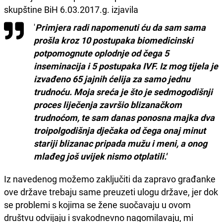
skupštine BiH 6.03.2017.g. izjavila
'
Primjera radi napomenuti ću da sam sama
prošla kroz 10 postupaka biomedicinski
potpomognute oplodnje od čega 5
inseminacija i 5 postupaka IVF. Iz mog tijela je
izvađeno 65 jajnih ćelija za samo jednu
trudnoću. Moja sreća je što je sedmogodišnji
proces liječenja završio blizanačkom
trudnoćom, te sam danas ponosna majka dva
troipolgodišnja dječaka od čega onaj minut
stariji blizanac pripada mužu i meni, a onog
mlađeg još uvijek nismo otplatili.'
Iz navedenog možemo zaključiti da zapravo građanke
ove države trebaju same preuzeti ulogu države, jer dok
se problemi s kojima se žene suočavaju u ovom
društvu odvijaju i svakodnevno nagomilavaju, mi