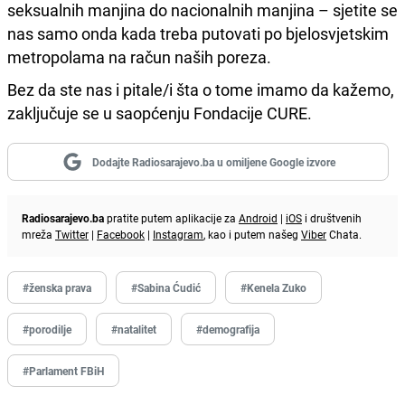
seksualnih manjina do nacionalnih manjina – sjetite se
nas samo onda kada treba putovati po bjelosvjetskim
metropolama na račun naših poreza.
Bez da ste nas i pitale/i šta o tome imamo da kažemo,
zaključuje se u saopćenju Fondacije CURE.
Dodajte Radiosarajevo.ba u omiljene Google izvore
Radiosarajevo.ba
pratite putem aplikacije za
Android
|
iOS
i društvenih
mreža
Twitter
|
Facebook
|
Instagram
, kao i putem našeg
Viber
Chata.
#ženska prava
#Sabina Ćudić
#Kenela Zuko
#porodilje
#natalitet
#demografija
#Parlament FBiH