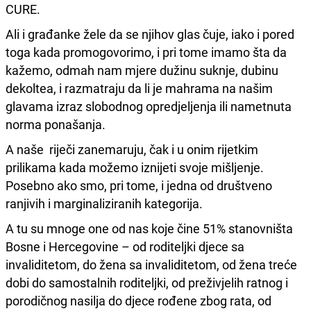
CURE.
Ali i građanke žele da se njihov glas čuje, iako i pored
toga kada promogovorimo, i pri tome imamo šta da
kažemo, odmah nam mjere dužinu suknje, dubinu
dekoltea, i razmatraju da li je mahrama na našim
glavama izraz slobodnog opredjeljenja ili nametnuta
norma ponašanja.
A naše riječi zanemaruju, čak i u onim rijetkim
prilikama kada možemo iznijeti svoje mišljenje.
Posebno ako smo, pri tome, i jedna od društveno
ranjivih i marginaliziranih kategorija.
A tu su mnoge one od nas koje čine 51% stanovništa
Bosne i Hercegovine – od roditeljki djece sa
invaliditetom, do žena sa invaliditetom, od žena treće
dobi do samostalnih roditeljki, od preživjelih ratnog i
porodičnog nasilja do djece rođene zbog rata, od