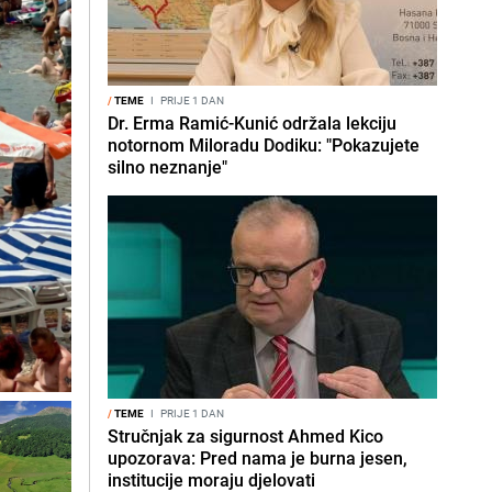
/
TEME
I
PRIJE 1 DAN
Dr. Erma Ramić-Kunić održala lekciju
notornom Miloradu Dodiku: "Pokazujete
silno neznanje"
/
TEME
I
PRIJE 1 DAN
Stručnjak za sigurnost Ahmed Kico
upozorava: Pred nama je burna jesen,
institucije moraju djelovati