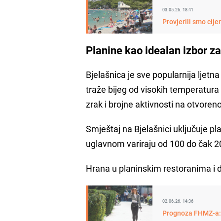
03.05.26. 18:41
Provjerili smo cije
Planine kao idealan izbor 
Bjelašnica je sve popularnija ljetn
traže bijeg od visokih temperatura
zrak i brojne aktivnosti na otvoren
Smještaj na Bjelašnici uključuje pla
uglavnom variraju od 100 do čak 200
Hrana u planinskim restoranima i
02.06.26. 14:36
Prognoza FHMZ-a: "