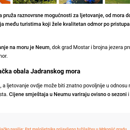
a pruža raznovrsne mogućnosti za ljetovanje, od mora d
rnija među turistima koji žele kvalitetan odmor po pristu
vanje na moru je Neum
, dok grad Mostar i brojna jezera p
mor.
čka obala Jadranskog mora
 a ljetovanje ovdje može biti znatno povoljnije u odnosu 
sta.
Cijene smještaja u Neumu variraju ovisno o sezoni
i
njačko nasilje: Pet maloljetnika prijavljeno tužilaštvu u Mrkonjić gradu