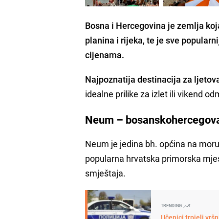
Bosna i Hercegovina je zemlja koj
planina i rijeka, te je sve popula
cijenama.
Najpoznatija destinacija za ljeto
idealne prilike za izlet ili vikend od
Neum – bosanskohercegova
Neum je jedina bh. općina na moru,
popularna hrvatska primorska mje
smještaja.
TRENDING
Učenici trpjeli vrš