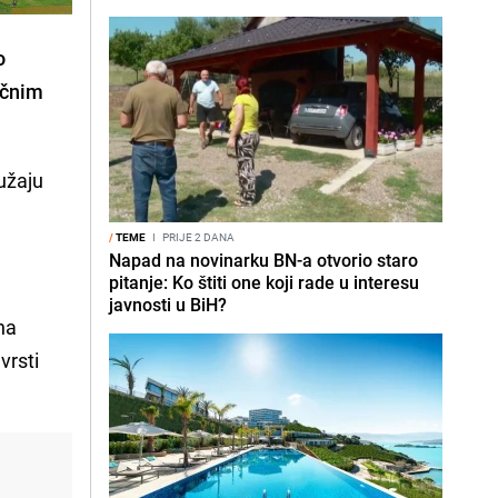
o
pačnim
ružaju
/
TEME
I
PRIJE 2 DANA
Napad na novinarku BN-a otvorio staro
pitanje: Ko štiti one koji rade u interesu
javnosti u BiH?
na
 vrsti