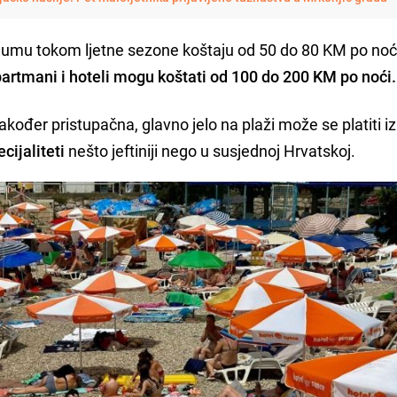
 Neumu tokom ljetne sezone koštaju od 50 do 80 KM po noć
partmani i hoteli mogu koštati od 100 do 200 KM po noći.
također pristupačna, glavno jelo na plaži može se platiti 
ecijaliteti
nešto jeftiniji nego u susjednoj Hrvatskoj.