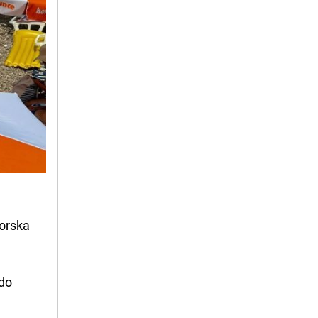
morska
 do