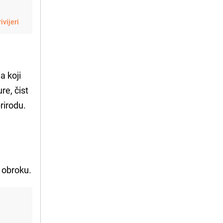
ivijeri
a koji
re, čist
rirodu.
 obroku.