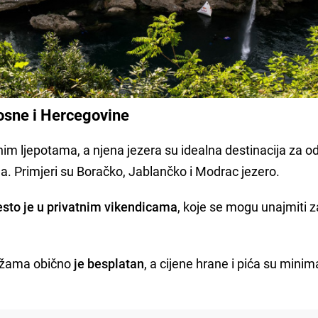
Bosne i Hercegovine
nim ljepotama, a njena jezera su idealna destinacija za 
ina. Primjeri su Boračko, Jablančko i Modrac jezero.
esto je u privatnim vikendicama
, koje se mogu unajmiti 
lažama obično
je besplatan
, a cijene hrane i pića su minim