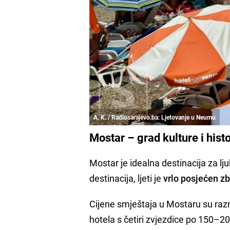
A. K. / Radiosarajevo.ba: Ljetovanje u Neumu
Mostar – grad kulture i histo
Mostar je idealna destinacija za ljub
destinacija, ljeti je
vrlo posjećen zb
Cijene smještaja u Mostaru su razn
hotela s četiri zvjezdice po 150–2