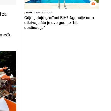
/
TEME
I
PRIJE 2 DANA
i za
Gdje ljetuju građani BiH? Agencije nam
otkrivaju šta je ove godine "hit
destinacija"
između