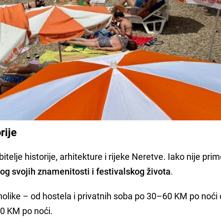
rije
itelje historije, arhitekture i rijeke Neretve. Iako nije pri
og svojih znamenitosti i festivalskog života
.
olike – od hostela i privatnih soba po 30–60 KM po noći
00 KM po noći.