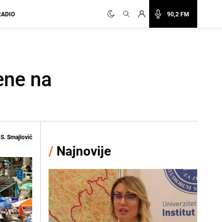
RADIO
90,2 FM
jene na
S. Smajlović
/
Najnovije