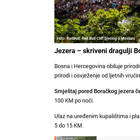
Foto: RedBull: Red Bull Cliff Divcing u Mostaru
Jezera – skriveni dragulji 
Bosna i Hercegovina obiluje prirod
prirodi i osvježenje od ljetnih vruć
Smještaj pored Boračkog jezera č
100 KM po noći.
Ulaz na uređenim kupalištima i p
5 do 15 KM.