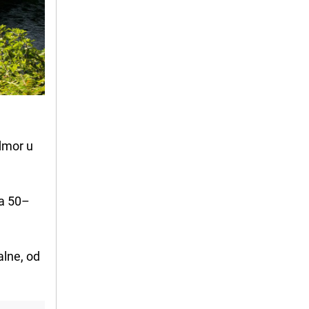
odmor u
za 50–
alne, od