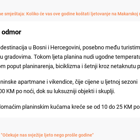
ne smještaja: Koliko će vas ove godine koštati ljetovanje na Makarskoj r
za odmor
a destinacija u Bosni i Hercegovini, posebno među turistim
 u gradovima. Tokom ljeta planina nudi ugodne temperatu
om poput planinarenja, biciklizma i šetnji kroz netaknutu p
ninske apartmane i vikendice, čije cijene u ljetnoj sezoni
 KM po noći, dok su luksuzniji objekti i skuplji.
 domaćim planinskim kućama kreće se od 10 do 25 KM po
Očekuje nas svježije ljeto nego prošle godine"