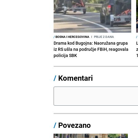
/
BOSNA I HERCEGOVINA
I
PRIJE 2 DANA
/
Drama kod Bugojna: Naoružana grupa
iz RS ušla na područje FBiH, reagovala
policija SBK
1
/
Komentari
/
Povezano