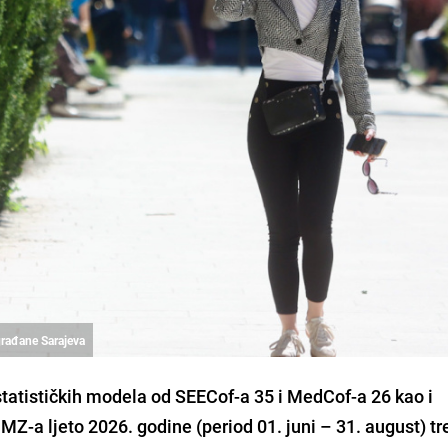
građane Sarajeva
statističkih modela od SEECof-a 35 i MedCof-a 26 kao i
Z-a ljeto 2026. godine (period 01. juni – 31. august) tr