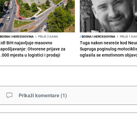
BOSNA I HERCEGOVINA
I
PRIJE 2 DANA
/
BOSNA I HERCEGOVINA
I
PRIJE 1 DA
Lidl BiH najavljuje masovno
Tuga nakon nesreće kod Neu
zapošljavanje: Otvorene prijave za
Supruga poginulog motocikli
.000 mjesta u logistici i prodaji
oglasila se emotivnom obja
Prikaži komentare
(
1
)