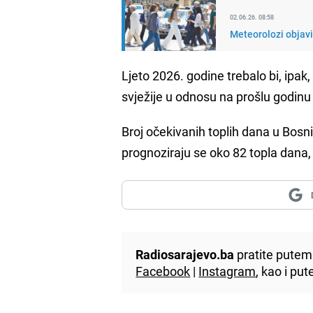
02.06.26. 08:58
Meteorolozi objavi
Ljeto 2026. godine trebalo bi, ipak,
svježije u odnosu na prošlu godinu t
Broj očekivanih toplih dana u Bosn
prognoziraju se oko 82 topla dana
Radiosarajevo.ba
pratite putem 
Facebook
|
Instagram
, kao i p