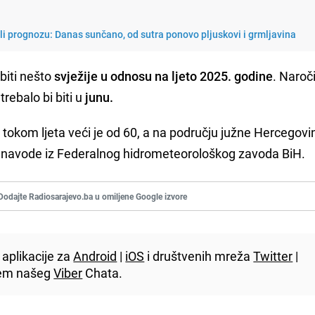
li prognozu: Danas sunčano, od sutra ponovo pljuskovi i grmljavina
 biti nešto
svježije u odnosu na ljeto 2025. godine
. Naroč
rebalo bi biti u
junu.
i tokom ljeta veći je od 60, a na području južne Hercegovi
, navode iz Federalnog hidrometeorološkog zavoda BiH.
Dodajte Radiosarajevo.ba u omiljene Google izvore
aplikacije za
Android
|
iOS
i društvenih mreža
Twitter
|
utem našeg
Viber
Chata.