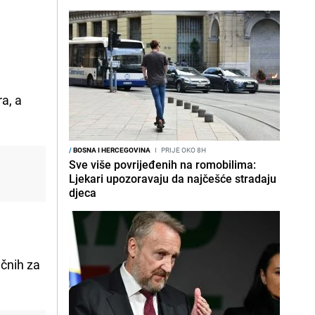
a, a
/
BOSNA I HERCEGOVINA
I
PRIJE OKO 8H
Sve više povrijeđenih na romobilima:
Ljekari upozoravaju da najčešće stradaju
djeca
čnih za