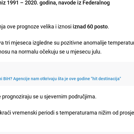
i niz 1991 – 2020. godina, navode iz Federalnog
ja ove prognoze velika i iznosi
iznad 60 posto
.
 tri mjeseca izgledne su pozitivne anomalije temperatur
nosu na normalu očekuju se u mjesecu julu.
i BiH? Agencije nam otkrivaju šta je ove godine "hit destinacija"
e prognoziraju se u sjevernim područjima.
raći vremenski periodi s temperaturama nižim od prosje