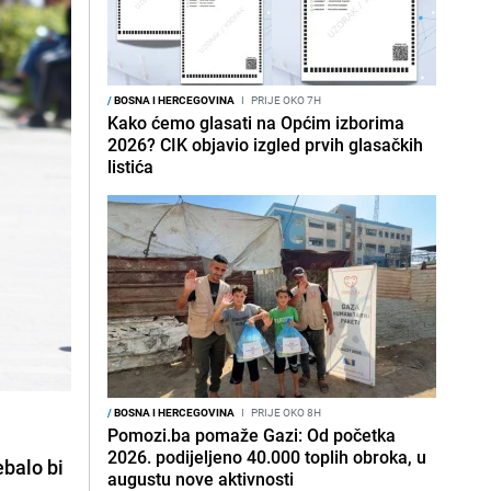
/
BOSNA I HERCEGOVINA
I
PRIJE OKO 7H
Kako ćemo glasati na Općim izborima
2026? CIK objavio izgled prvih glasačkih
listića
/
BOSNA I HERCEGOVINA
I
PRIJE OKO 8H
Pomozi.ba pomaže Gazi: Od početka
2026. podijeljeno 40.000 toplih obroka, u
ebalo bi
augustu nove aktivnosti