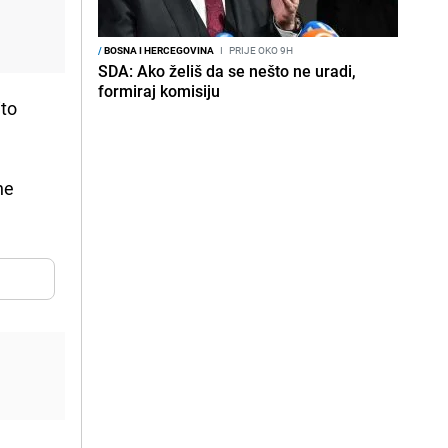
/
BOSNA I HERCEGOVINA
I
PRIJE OKO 9H
SDA: Ako želiš da se nešto ne uradi,
formiraj komisiju
ito
ne