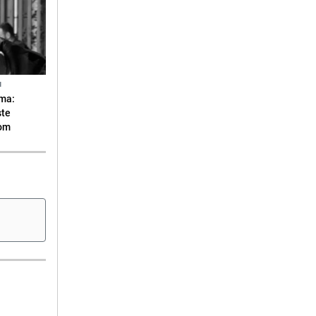
N
ma:
ste
vom