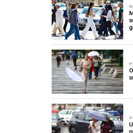
02
M
s
g
01
O
s
31
U
p