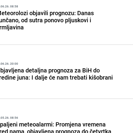
.06.26. 08:58
eteorolozi objavili prognozu: Danas
unčano, od sutra ponovo pljuskovi i
rmljavina
.06.26. 20:00
bjavljena detaljna prognoza za BiH do
redine juna: I dalje će nam trebati kišobrani
.05.26. 08:56
paljeni meteoalarmi: Promjena vremena
red nama, objavljena prognoza do četvrtka