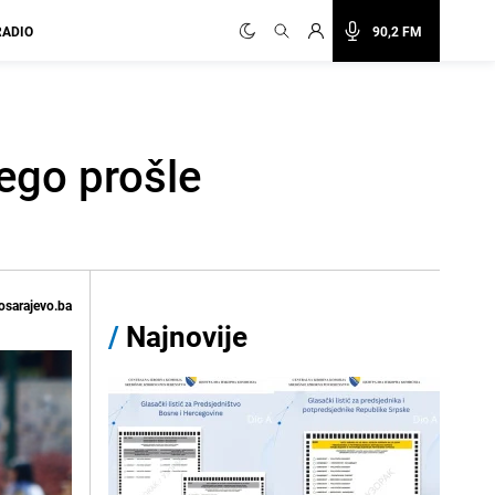
RADIO
90,2 FM
ego prošle
osarajevo.ba
/
Najnovije