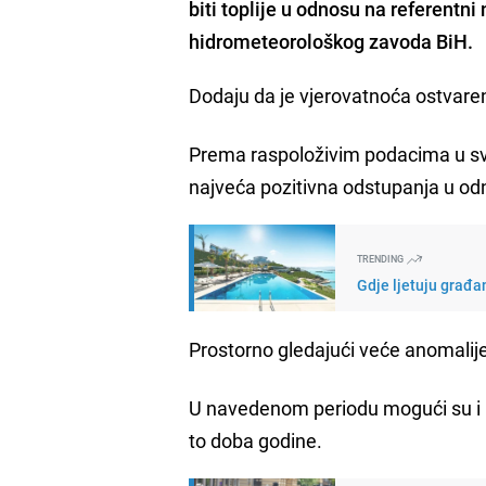
biti toplije u odnosu na referentn
hidrometeorološkog zavoda BiH.
Dodaju da je vjerovatnoća ostvaren
Prema raspoloživim podacima u sva
najveća pozitivna odstupanja u od
TRENDING
Gdje ljetuju građan
Prostorno gledajući veće anomalij
U navedenom periodu mogući su i k
to doba godine.