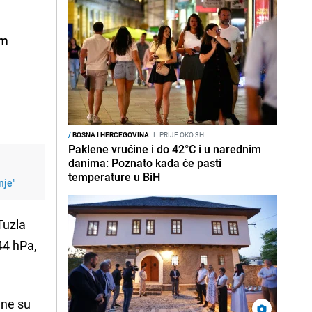
im
/
BOSNA I HERCEGOVINA
I
PRIJE OKO 3H
Paklene vrućine i do 42°C i u narednim
danima: Poznato kada će pasti
temperature u BiH
nje"
Tuzla
44 hPa,
dne su