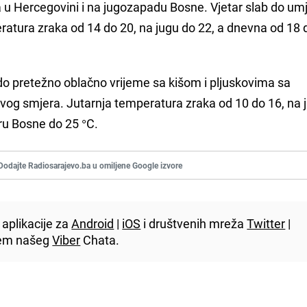
a u Hercegovini i na jugozapadu Bosne. Vjetar slab do um
eratura zraka od 14 do 20, na jugu do 22, a dnevna od 18 
do pretežno oblačno vrijeme sa kišom i pljuskovima sa
ivog smjera. Jutarnja temperatura zraka od 10 do 16, na 
ru Bosne do 25 °C.
Dodajte Radiosarajevo.ba u omiljene Google izvore
aplikacije za
Android
|
iOS
i društvenih mreža
Twitter
|
utem našeg
Viber
Chata.