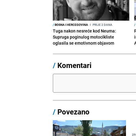
/
BOSNA I HERCEGOVINA
I
PRIJE 2 DANA
/
Tuga nakon nesreće kod Neuma:
Supruga poginulog motocikliste
i
oglasila se emotivnom objavom
/
Komentari
/
Povezano
29