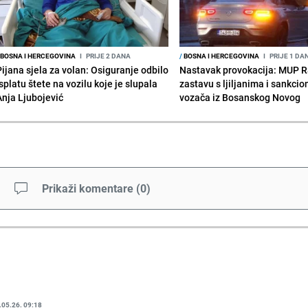
BOSNA I HERCEGOVINA
I
PRIJE 2 DANA
/
BOSNA I HERCEGOVINA
I
PRIJE 1 DA
Pijana sjela za volan: Osiguranje odbilo
Nastavak provokacija: MUP 
splatu štete na vozilu koje je slupala
zastavu s ljiljanima i sankcio
Anja Ljubojević
vozača iz Bosanskog Novog
Prikaži komentare
(
0
)
.05.26. 09:18