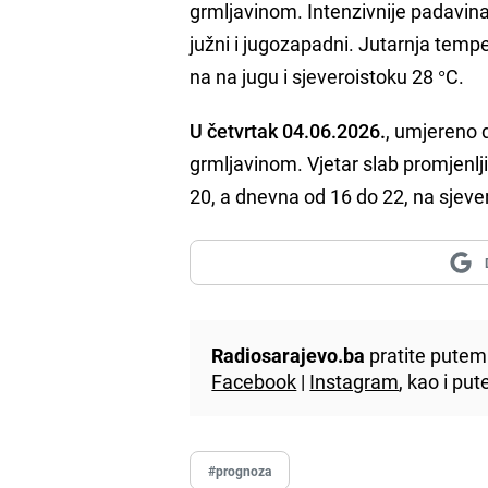
grmljavinom. Intenzivnije padavin
južni i jugozapadni. Jutarnja temp
na na jugu i sjeveroistoku 28 °C.
U četvrtak 04.06.2026.
, umjereno 
grmljavinom. Vjetar slab promjenlj
20, a dnevna od 16 do 22, na sjeve
Radiosarajevo.ba
pratite putem 
Facebook
|
Instagram
, kao i p
#prognoza