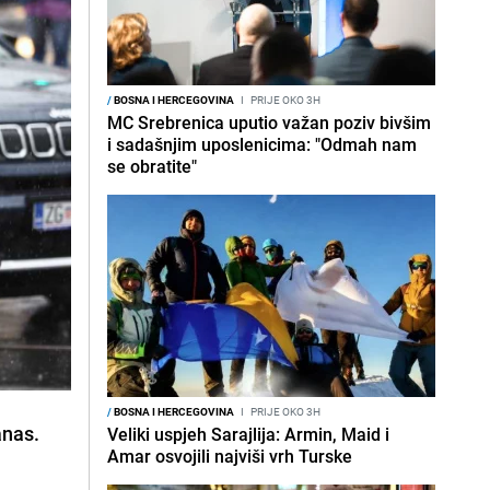
/
BOSNA I HERCEGOVINA
I
PRIJE OKO 3H
MC Srebrenica uputio važan poziv bivšim
i sadašnjim uposlenicima: "Odmah nam
se obratite"
/
BOSNA I HERCEGOVINA
I
PRIJE OKO 3H
anas.
Veliki uspjeh Sarajlija: Armin, Maid i
Amar osvojili najviši vrh Turske