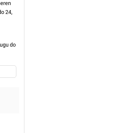
jeren
do 24,
jugu do