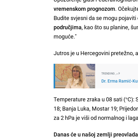
vremenskom prognozom
. Očekuj
Budite svjesni da se mogu pojaviti
područjima
, kao što su planine, š
moguće."
Jutros je u Hercegovini pretežno,
TRENDING
Dr. Erma Ramić-Kun
Temperature zraka u 08 sati (°C): 
18; Banja Luka, Mostar 19; Prijedo
za 2 hPa je viši od normalnog i la
Danas će u našoj zemlji preovlad