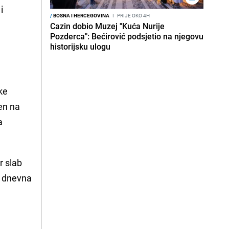
i
/
BOSNA I HERCEGOVINA
I
PRIJE OKO 4H
Cazin dobio Muzej "Kuća Nurije
Pozderca": Bećirović podsjetio na njegovu
historijsku ulogu
ke
en na
a
r slab
a dnevna