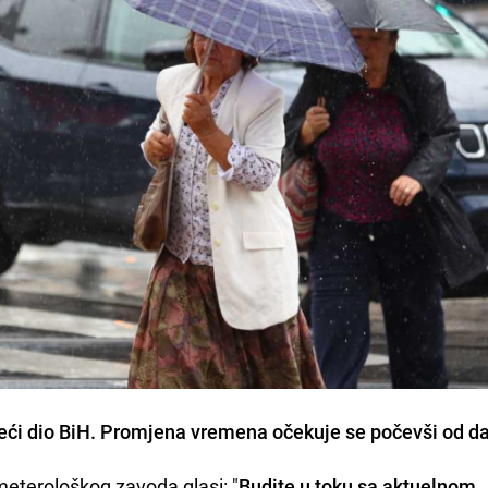
veći dio BiH. Promjena vremena očekuje se počevši od d
eterološkog zavoda glasi: "
Budite u toku sa aktuelnom