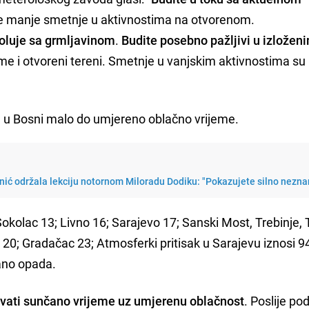
te manje smetnje u aktivnostima na otvorenom.
oluje sa grmljavinom
.
Budite posebno pažljivi u izložen
ume i otvoreni tereni. Smetnje u vanjskim aktivnostima su
 a u Bosni malo do umjereno oblačno vrijeme.
ić održala lekciju notornom Miloradu Dodiku: "Pokazujete silno nezna
Sokolac 13; Livno 16; Sarajevo 17; Sanski Most, Trebinje, 
r 20; Gradačac 23; Atmosferki pritisak u Sarajevu iznosi 9
gano opada.
avati sunčano vrijeme uz umjerenu oblačnost
. Poslije po