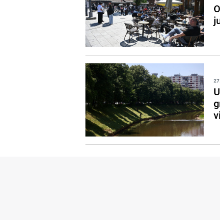
O
j
27
U
g
v