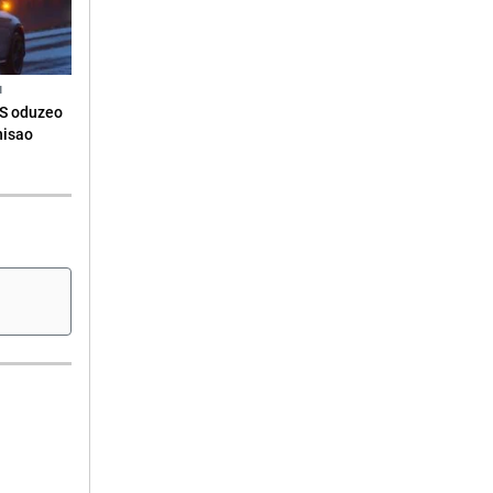
N
RS oduzeo
nisao