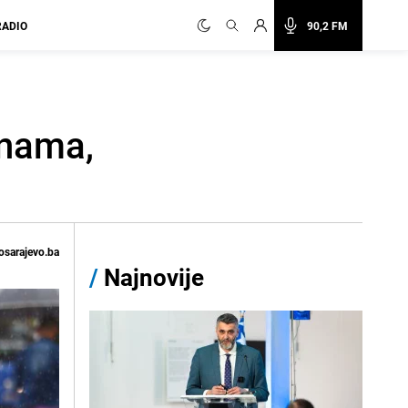
RADIO
90,2 FM
 nama,
osarajevo.ba
/
Najnovije