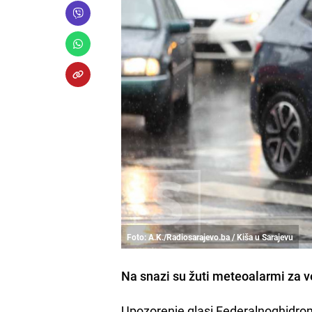
Foto: A.K./Radiosarajevo.ba / Kiša u Sarajevu
Na snazi su žuti meteoalarmi za 
Upozorenje glasi Federalnoghidrom