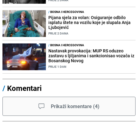
/
BOSNA I HERCEGOVINA
Pijana sjela za volan: Osiguranje odbilo
isplatu štete na vozilu koje je slupala Anja
Ljubojević
PRIJE 2 DANA
/
BOSNA I HERCEGOVINA
Nastavak provokacija: MUP RS oduzeo
zastavu s ljiljanima i sankcionisao vozača iz
Bosanskog Novog
PRIJE 1 DAN
/
Komentari
Prikaži komentare
(
4
)