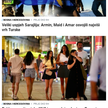
/
BOSNA I HERCEGOVINA
I
PRIJE OKO 9H
Veliki uspjeh Sarajlija: Armin, Maid i Amar osvojili najviši
vrh Turske
/
BOSNA I HERCEGOVINA
I
PRIJE OKO 9H