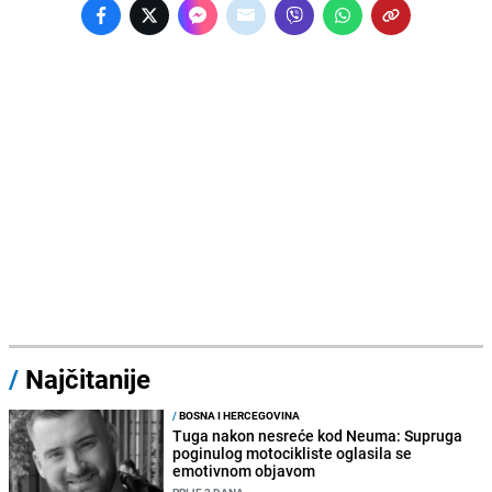
/
Najčitanije
/
BOSNA I HERCEGOVINA
Tuga nakon nesreće kod Neuma: Supruga
poginulog motocikliste oglasila se
emotivnom objavom
PRIJE 2 DANA