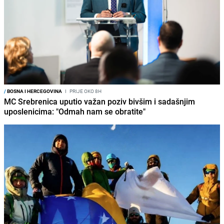
/
BOSNA I HERCEGOVINA
I
PRIJE OKO 8H
MC Srebrenica uputio važan poziv bivšim i sadašnjim
uposlenicima: "Odmah nam se obratite"