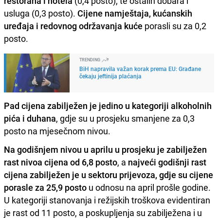
restorana i hotela
(0,4 posto), te ostalih dobara i
usluga (0,3 posto).
Cijene namještaja, kućanskih
uređaja i redovnog održavanja kuće
porasli su za 0,2
posto.
TRENDING
BiH napravila važan korak prema EU: Građane
čekaju jeftinija plaćanja
Pad cijena zabilježen je jedino u kategoriji alkoholnih
pića i duhana
, gdje su u prosjeku smanjene za 0,3
posto na mjesečnom nivou.
Na godišnjem nivou u aprilu u prosjeku je zabilježen
rast nivoa cijena od 6,8 posto
, a
najveći godišnji rast
cijena zabilježen je u sektoru prijevoza, gdje su cijene
porasle za 25,9 posto
u odnosu na april prošle godine.
U kategoriji stanovanja i režijskih troškova evidentiran
je rast od 11 posto, a poskupljenja su zabilježena i u