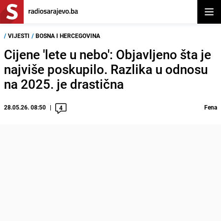
Otvor
/
VIJESTI
/
BOSNA I HERCEGOVINA
Cijene 'lete u nebo': Objavljeno šta je
najviše poskupilo. Razlika u odnosu
na 2025. je drastična
28.05.26. 08:50
Fena
4