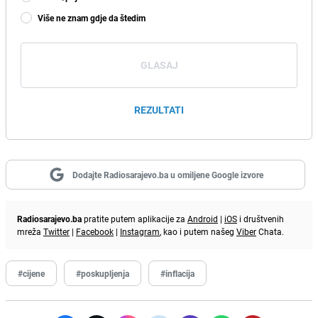
Više ne znam gdje da štedim
GLASAJ
REZULTATI
Dodajte Radiosarajevo.ba u omiljene Google izvore
Radiosarajevo.ba
pratite putem aplikacije za
Android
|
iOS
i društvenih
mreža
Twitter
|
Facebook
|
Instagram
, kao i putem našeg
Viber
Chata.
#cijene
#poskupljenja
#inflacija