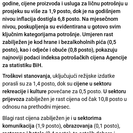
godine, cijene proizvoda i usluga za ličnu potrošnju u
prosjeku su više za 1,9 posto, dok je na godišnjem
nivou inflacija dostigla 6,8 posto. Na mjesečnom
nivou, poskupljenja su evidentirana u gotovo svim
ključnim kategorijama potrošnje. Umjeren rast
zabilježen je kod hrane i bezalkoholnih pića (0,5
posto), kao i odjeće i obuće (0,8 posto), pokazuju
najnoviji podaci indeksa potrošačkih cijena Agencije
za statistiku BiH.
Troškovi stanovanja
, uključujući režijske izdatke
porasli su za 1,4 posto, dok su
cijene u sektoru
rekreacije i kulture
povećane za 0,5 posto.
U sektoru
prijevoza
zabilježen je rast cijena od čak 10,8 posto u
odnosu na prethodni mjesec.
Blagi rast cijena zabilježen je i
u sektorima
komunikacija
(1,9 posto),
obrazovanja
(0,1 posto),