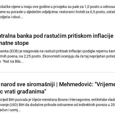
rošačke cijene u maju ove godine u prosjeku su pale za 1,0 posto u odnosu
ene su porasle u sljedećim odjeljcima: restorani i hoteli za 0,5 posto, ostal
odjeća i obuć...
tralna banka pod rastućim pritiskom inflacije
matne stope
anka (ECB) je reagovala na rastući pritisak inflacije i podigla repernu k
tnih poena, na 2,25 posto. Ekonomisti ocenjuju da će taj neprijatan potez
 "Rat na Blis...
, narod sve siromašniji | Mehmedović: "Vrijem
ac vrati građanima"
rijed BiH pozvala je Vijeće ministara Bosne i Hercegovine, entitetske vlad
ivanje (UIO) BiH da dodatne prihode ostvarene od indirektnih poreza u 20
ačun i usmj...