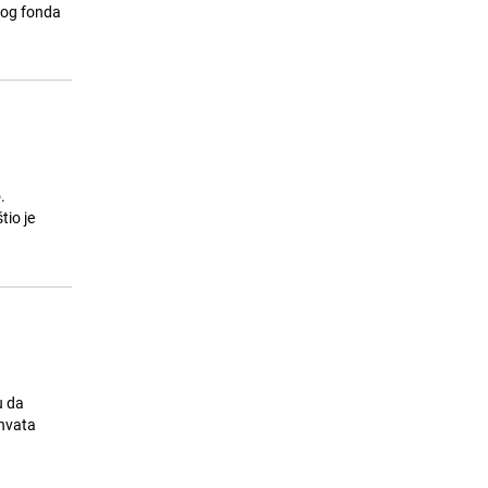
Sjećanje na heroje odbrane
nog fonda
15
Sarajeva: Na Igmanu danas pohod
"Stazama heroja, tragom časti
'Čarli'"
26.07.26. 07:00
|
LOKALNE TEME
.
tio je
u da
uhvata