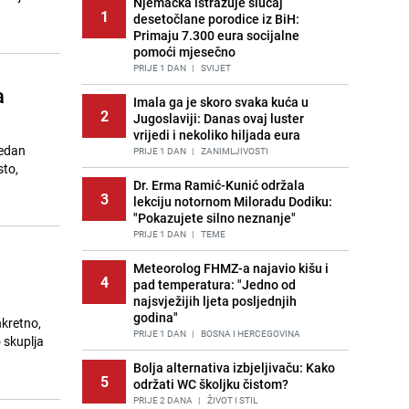
Njemačka istražuje slučaj
1
desetočlane porodice iz BiH:
Primaju 7.300 eura socijalne
pomoći mjesečno
PRIJE 1 DAN
|
SVIJET
a
Imala ga je skoro svaka kuća u
2
Jugoslaviji: Danas ovaj luster
vrijedi i nekoliko hiljada eura
jedan
PRIJE 1 DAN
|
ZANIMLJIVOSTI
sto,
Dr. Erma Ramić-Kunić održala
3
lekciju notornom Miloradu Dodiku:
"Pokazujete silno neznanje"
PRIJE 1 DAN
|
TEME
Meteorolog FHMZ-a najavio kišu i
4
pad temperatura: "Jedno od
najsvježijih ljeta posljednjih
godina"
nkretno,
PRIJE 1 DAN
|
BOSNA I HERCEGOVINA
 skuplja
Bolja alternativa izbjeljivaču: Kako
5
održati WC školjku čistom?
PRIJE 2 DANA
|
ŽIVOT I STIL