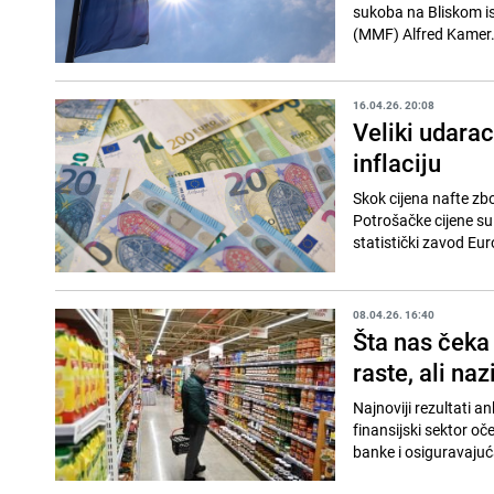
sukoba na Bliskom i
(MMF) Alfred Kamer. 
16.04.26. 20:08
Veliki udara
inflaciju
Skok cijena nafte zbo
Potrošačke cijene su
statistički zavod Euro
08.04.26. 16:40
Šta nas čeka
raste, ali naz
Najnoviji rezultati 
finansijski sektor oč
banke i osiguravajuća