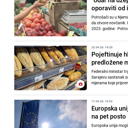
oporaviti od 
Potrošači su u Njemač
da otvore novčanik. 
2023. godine. Potroš
22.04.26. 14:20
Pojeftinuje h
predložene m
Federalni ministar tr
Sarajevu sastanak sa
mjerama koje priprem
17.04.26. 10:52
Europska unij
na pet posto
Europska unija mogla b