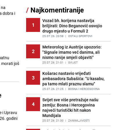
 na
/
Najkomentiranije
Recept za brze uštipke: Ne upijaju
a dobra i
11
ulje i gotovi su za 30 minuta
Vozač bh. korijena nastavlja
PRIJE OKO 12H
|
RECEPTI
1
briljirati: Dino Beganović osvojio
drugo mjesto u Formuli 2
Gosti iz Njemačke napravili požar u
12
apartmanu u Istri, vlasniku se
25.07.26. 20:58
|
OSTALI SPORTOVI
smijali i pokazivali srednji prst
Meteorolog iz Austrije upozorio:
PRIJE 2 DANA
|
REGIJA
2
"Signale imamo već danima, ali
nismo ranije smjeli objaviti"
amatnu
Užas u bh. susjedstvu, mladići
13
bludničili nad maloljetnicom i sve
25.07.26. 21:01
|
SVIJET
 morati još
snimali: "Stari te gleda u lajvu"
Košarac nastavio vrijeđati
PRIJE 2 DANA
|
REGIJA
3
ambasadora Subašića: "U kasabu,
pa tamo mlati praznu slamu"
Novi detalji istrage: Ruske službe
14
otkrile moguć uzrok tragedije bh.
25.07.26. 21:25
|
BOSNA I HERCEGOVINA
e
planinara na Elbrusu
Svijet sve više pretražuje našu
PRIJE 2 DANA
|
SVIJET
4
zemlju: Bosna i Hercegovina
najveći turistički hit nakon
Očistite rernu bez hemikalija:
e i Upravu
15
Mundijala
Poznata stručnjakinja dijeli savjete
26. godini
25.07.26. 21:30
|
ZANIMLJIVOSTI
PRIJE 2 DANA
|
ŽIVOT I STIL