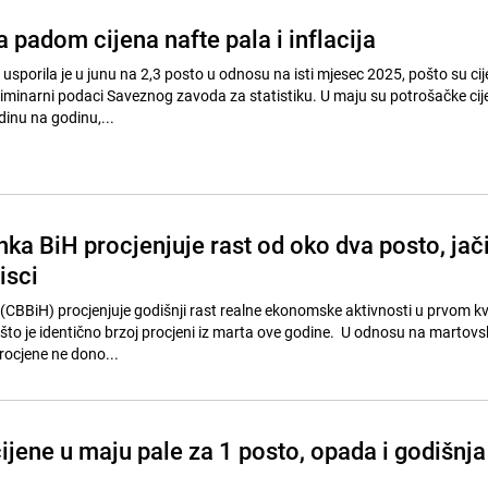
padom cijena nafte pala i inflacija
 usporila je u junu na 2,3 posto u odnosu na isti mjesec 2025, pošto su ci
eliminarni podaci Saveznog zavoda za statistiku. U maju su potrošačke cij
dinu na godinu,...
ka BiH procjenjuje rast od oko dva posto, jač
tisci
CBBiH) procjenjuje godišnji rast realne ekonomske aktivnosti u prvom kv
 što je identično brzoj procjeni iz marta ove godine. U odnosu na martovs
rocjene ne dono...
ijene u maju pale za 1 posto, opada i godišnja