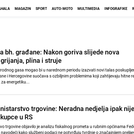
HALA
MAGAZIN
SPORT
AUTO-MOTO
MULTIMEDIA
INFOGRAFIKE
za bh. građane: Nakon goriva slijede nova
rijanja, plina i struje
prirodnog gasa mogao bi u narednom periodu izazvati novi talas poskupljen
sne i Hercegovine suočava s ozbiljnim problemima koji zahtijevaju hitne r
 za energetiku...
istarstvo trgovine: Neradna nedjelja ipak nij
 kupce u RS
vo trgovine objavilo je analizu fiskalnog prometa u rubnim općinama Fed
 navodeći kako službeni podaci ne potvrđuju tvrdnje o značajnijem prelije