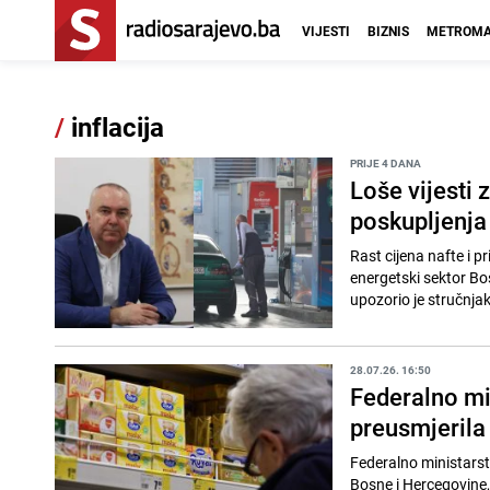
VIJESTI
BIZNIS
METROMA
/
inflacija
PRIJE 4 DANA
Loše vijesti 
poskupljenja g
Rast cijena nafte i 
energetski sektor Bo
upozorio je stručnjak
28.07.26. 16:50
Federalno min
preusmjerila
Federalno ministarst
Bosne i Hercegovine,