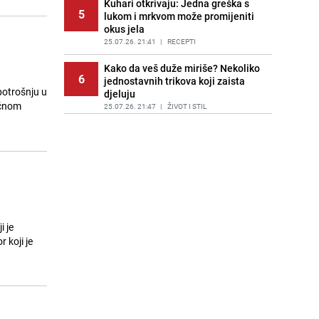
Kuhari otkrivaju: Jedna greška s
5
lukom i mrkvom može promijeniti
okus jela
25.07.26. 21:41
|
RECEPTI
Kako da veš duže miriše? Nekoliko
6
jednostavnih trikova koji zaista
potrošnju u
djeluju
ečnom
25.07.26. 21:47
|
ŽIVOT I STIL
Eurobasket U18: Bh. juniori nakon
7
velikog preokreta savladali
Sjevernu Makedoniju
25.07.26. 21:58
|
KOŠARKA
Hrvatski ugostitelji u problemu:
8
Dešava im se isto što i u Dubaiju
25.07.26. 22:08
|
REGIJA
i je
 koji je
Veliko svadbeno veselje bh.
9
košarkaša: Melisa Brčaninović i
Faris Verlašević izrekli sudbonosno
"da"
25.07.26. 22:20
|
KOŠARKA