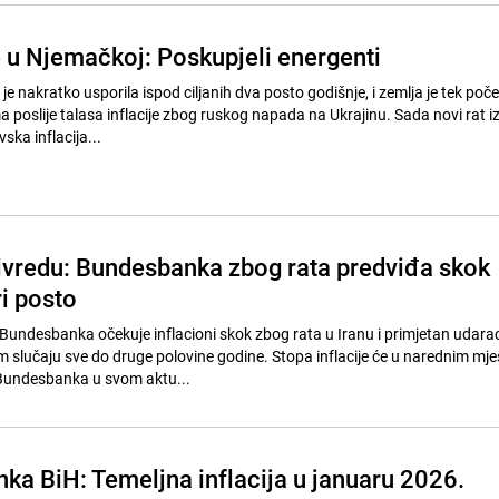
e u Njemačkoj: Poskupjeli energenti
 je nakratko usporila ispod ciljanih dva posto godišnje, i zemlja je tek poč
 poslije talasa inflacije zbog ruskog napada na Ukrajinu. Sada novi rat 
ska inflacija...
ivredu: Bundesbanka zbog rata predviđa skok
ri posto
undesbanka očekuje inflacioni skok zbog rata u Iranu i primjetan udara
m slučaju sve do druge polovine godine. Stopa inflacije će u narednim mj
 Bundesbanka u svom aktu...
nka BiH: Temeljna inflacija u januaru 2026.