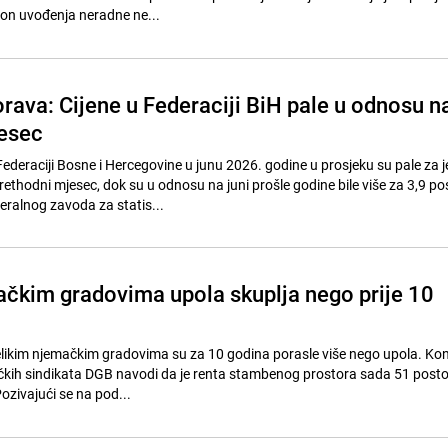
on uvođenja neradne ne...
orava: Cijene u Federaciji BiH pale u odnosu n
esec
Federaciji Bosne i Hercegovine u junu 2026. godine u prosjeku su pale za 
ethodni mjesec, dok su u odnosu na juni prošle godine bile više za 3,9 po
ralnog zavoda za statis...
mačkim gradovima upola skuplja nego prije 10
velikim njemačkim gradovima su za 10 godina porasle više nego upola. Ko
čkih sindikata DGB navodi da je renta stambenog prostora sada 51 posto
Pozivajući se na pod...