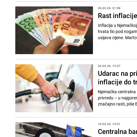
30.03.26. 21:58
Rast inflacij
Inflacija u Njemačkoj
hvata tlo pod nogama
usijava cijene. Martov
26.03.26. 19:37
Udarac na pr
inflacije do t
Njemačka centralna B
privredu – u najgore
značajno rasti, piše
10.03.26. 14:51
Centralna ba