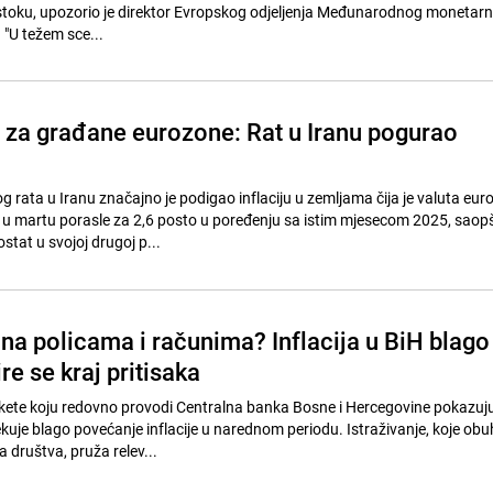
stoku, upozorio je direktor Evropskog odjeljenja Međunarodnog monetar
"U težem sce...
c za građane eurozone: Rat u Iranu pogurao
g rata u Iranu značajno je podigao inflaciju u zemljama čija je valuta euro
 u martu porasle za 2,6 posto u poređenju sa istim mjesecom 2025, saopš
stat u svojoj drugoj p...
 na policama i računima? Inflacija u BiH blago
ire se kraj pritisaka
ankete koju redovno provodi Centralna banka Bosne i Hercegovine pokazuj
ekuje blago povećanje inflacije u narednom periodu. Istraživanje, koje ob
 društva, pruža relev...