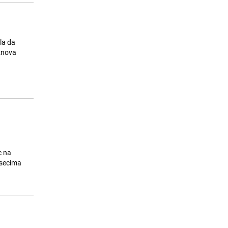
ela da
iznova
c na
esecima