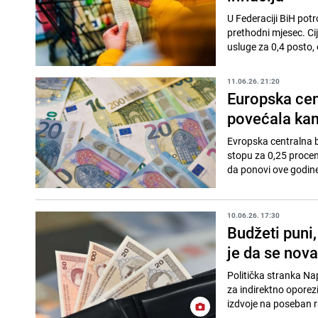
U Federaciji BiH pot
prethodni mjesec. Cij
usluge za 0,4 posto, 
11.06.26. 21:20
Europska cen
povećala ka
Evropska centralna b
stopu za 0,25 procen
da ponovi ove godine.
10.06.26. 17:30
Budžeti puni
je da se nov
Politička stranka Nap
za indirektno oporez
izdvoje na poseban r