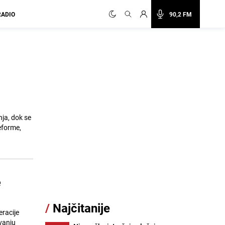
RADIO
90,2 FM
ja, dok se
eforme,
e
/
Najčitanije
eracije
vanju