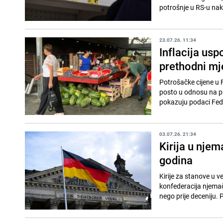
potrošnje u RS-u nak
23.07.26. 11:34
Inflacija usp
prethodni mj
Potrošačke cijene u 
posto u odnosu na pr
pokazuju podaci Fede
03.07.26. 21:34
Kirija u nje
godina
Kirije za stanove u 
konfederacija njema
nego prije deceniju. 