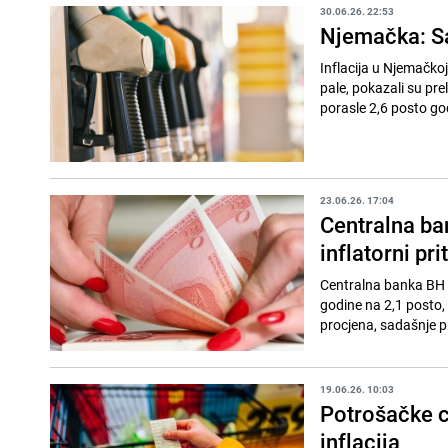
30.06.26. 22:53
Njemačka: Sa 
Inflacija u Njemačkoj
pale, pokazali su pr
porasle 2,6 posto go
23.06.26. 17:04
Centralna ban
inflatorni pri
Centralna banka BH (
godine na 2,1 posto,
procjena, sadašnje p
19.06.26. 10:03
Potrošačke c
inflacija