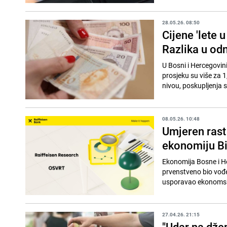
28.05.26. 08:50
Cijene 'lete 
Razlika u od
U Bosni i Hercegovini
prosjeku su više za 
nivou, poskupljenja s
08.05.26. 10:48
Umjeren rast 
ekonomiju BiH
Ekonomija Bosne i Her
prvenstveno bio vođe
usporavao ekonomski 
27.04.26. 21:15
"Udar na dže