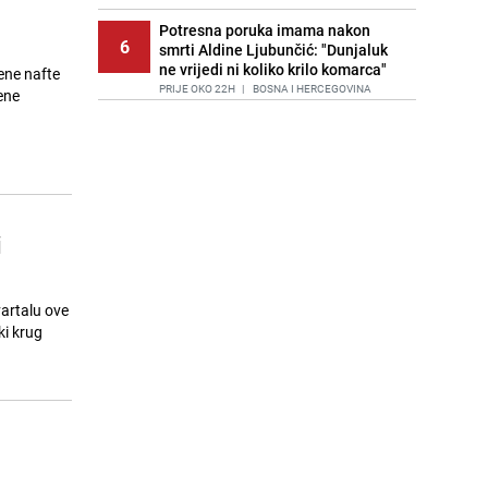
Potresna poruka imama nakon
6
smrti Aldine Ljubunčić: "Dunjaluk
ne vrijedi ni koliko krilo komarca"
jene nafte
PRIJE OKO 22H
|
BOSNA I HERCEGOVINA
ene
Cijela regija čeka njegovu
7
progonozu: Poznati meteorolog
najavljuje veću promjenu vremena
PRIJE 1 DAN
|
REGIJA
Stručnjaci upozoravaju: Izrael ulaže
i
8
milione kako bi utjecao na
odgovore ChatGPT-a o Gazi
PRIJE 2 DANA
|
SVIJET
artalu ove
Kako očistiti staklo od tuš-kabina:
ki krug
9
Jednostavni savjeti za očuvanje
sjaja
PRIJE 1 DAN
|
ŽIVOT I STIL
Jedan od najvećih gradova nije na
10
listi: Ovo su lokacije prvih Lidl
prodavnica u BiH
PRIJE 1 DAN
|
BOSNA I HERCEGOVINA