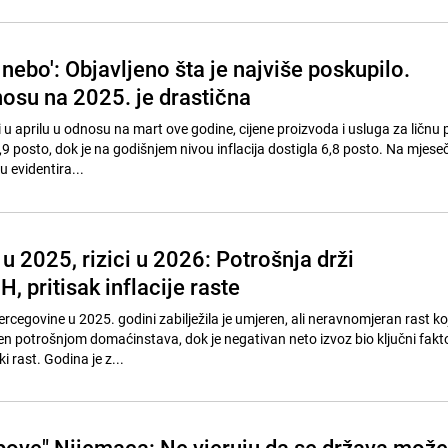
u nebo': Objavljeno šta je najviše poskupilo.
nosu na 2025. je drastična
 u aprilu u odnosu na mart ove godine, cijene proizvoda i usluga za ličnu 
1,9 posto, dok je na godišnjem nivou inflacija dostigla 6,8 posto. Na mjes
u evidentira...
u 2025, rizici u 2026: Potrošnja drži
, pritisak inflacije raste
cegovine u 2025. godini zabilježila je umjeren, ali neravnomjeran rast koj
n potrošnjom domaćinstava, dok je negativan neto izvoz bio ključni faktor
rast. Godina je z...
pove" Nijemaca: Ne vjeruju da se država može