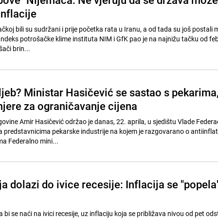
inflacije
koj bili su sudržani i prije početka rata u Iranu, a od tada su još postali m
Indeks potrošačke klime instituta NIM i GfK pao je na najnižu tačku od fe
ači brin...
ljeb? Ministar Hasičević se sastao s pekarima
jere za ograničavanje cijena
govine Amir Hasičević održao je danas, 22. aprila, u sjedištu Vlade Federac
 predstavnicima pekarske industrije na kojem je razgovarano o antiinfla
a Federalno mini...
a dolazi do ivice recesije: Inflacija se "popela
i se naći na ivici recesije, uz inflaciju koja se približava nivou od pet ods