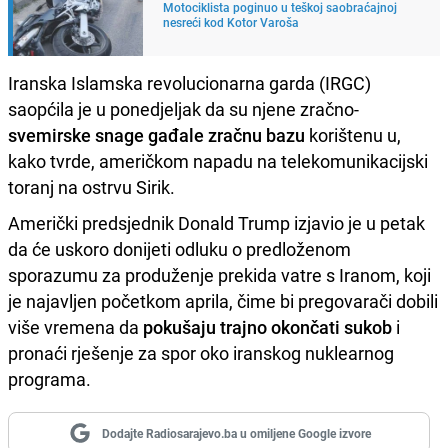
Motociklista poginuo u teškoj saobraćajnoj
nesreći kod Kotor Varoša
Iranska Islamska revolucionarna garda (IRGC)
saopćila je u ponedjeljak da su njene zračno-
svemirske snage gađale zračnu bazu
korištenu u,
kako tvrde, američkom napadu na telekomunikacijski
toranj na ostrvu Sirik.
Američki predsjednik Donald Trump izjavio je u petak
da će uskoro donijeti odluku o predloženom
sporazumu za produženje prekida vatre s Iranom, koji
je najavljen početkom aprila, čime bi pregovarači dobili
više vremena da
pokušaju trajno okončati sukob
i
pronaći rješenje za spor oko iranskog nuklearnog
programa.
Dodajte Radiosarajevo.ba u omiljene Google izvore