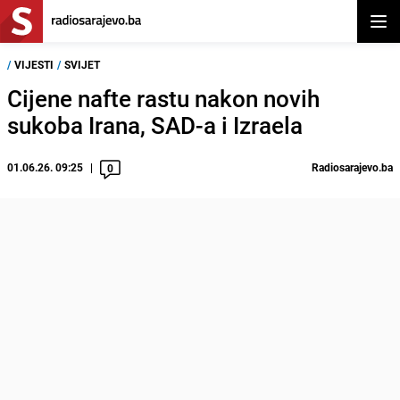
Otvor
/
VIJESTI
/
SVIJET
Cijene nafte rastu nakon novih
sukoba Irana, SAD-a i Izraela
01.06.26. 09:25
Radiosarajevo.ba
0