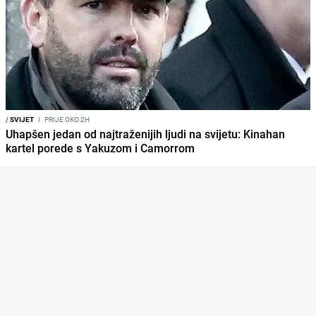
/
SVIJET
I
PRIJE OKO 2H
Uhapšen jedan od najtraženijih ljudi na svijetu: Kinahan
kartel porede s Yakuzom i Camorrom