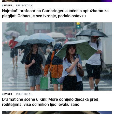
/
SVIJET
I
PRIJE OKO 1H
Najmlađi profesor na Cambridgeu suočen s optužbama za
plagijat: Odbacuje sve tvrdnje, podnio ostavku
/
SVIJET
I
PRIJE OKO 1H
Dramatične scene u Kini: More odnijelo dječaka pred
roditeljima, više od milion ljudi evakuisano