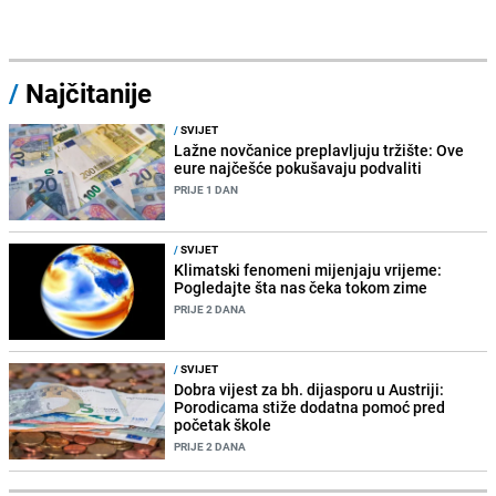
/
Najčitanije
/
SVIJET
Lažne novčanice preplavljuju tržište: Ove
eure najčešće pokušavaju podvaliti
PRIJE 1 DAN
/
SVIJET
Klimatski fenomeni mijenjaju vrijeme:
Pogledajte šta nas čeka tokom zime
PRIJE 2 DANA
/
SVIJET
Dobra vijest za bh. dijasporu u Austriji:
Porodicama stiže dodatna pomoć pred
početak škole
PRIJE 2 DANA