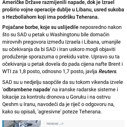
Američke Države razmijenili napade, dok je Izrael
proširio vojne operacije dublje u Libanu, usred sukoba
s Hezbollahom koji ima podršku Teherana.
Pojačane borbe, koje su uslijedile
neposredno nakon
što su SAD u petak u Washingtonu bile domaćin
mirovnih pregovora između Izraela i Libana, umanjile
su očekivanja da bi SAD i Iran uskoro mogli objaviti
produženje sporazuma o prekidu vatre. Upravo su ta
očekivanja u petak dovela do pada cijena nafte Brent i
WTI za 1,8 posto, odnosno 1,7 posto, javlja
Reuters
.
SAD su u nedjelju saopćile da su tokom vikenda izvele
'
odbrambene napade
' na iranske radarske sisteme i
lokacije za kontrolu dronova u Goruku i na ostrvu
Qeshm u Iranu, navodeći da je riječ o odgovoru na,
kako su opisali, 'agresivne' poteze Teherana.
TRENDING